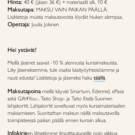
Hinta:
40 € (jäsen 36 €) + materiaalit alk. 10 €
Maksutapa:
MAKSU VAIN PAIKAN PÄÄLLÄ.
Lisätietoja muista maksutavoista löydät hiukan alempaa.
Opettaja:
Juulia Jokinen
Hei ystävät!
Meillä jäsenet saavat -10 % alennusta kurssimaksuista.
Liity jäseneksemme, tule osaksi käsityöyhteisöämme ja
nauti eduista! Lisätietoja ja jäseneksi haku
täällä
.
Maksutapoina
meillä käyvät Smartum, Edenred, ePassi
sekä Gift4You-, Taito Shop- ja Taito Etelä-Suomen
lahjakortit. Lahjakortit soveltuvat myös kurssimateriaalien
maksamiseen. Suoritathan maksun näillä maksutavoilla
toimipisteessä paikan päällä ennen kurssin alkua.
Infokirje
en lähetämme ilmoittautuneille noin viikkoa