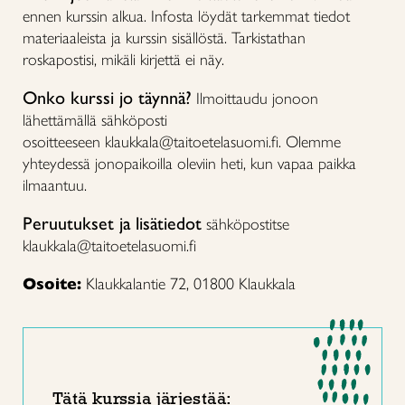
ennen kurssin alkua. Infosta löydät tarkemmat tiedot
materiaaleista ja kurssin sisällöstä. Tarkistathan
roskapostisi, mikäli kirjettä ei näy.
Onko kurssi jo täynnä?
Ilmoittaudu jonoon
lähettämällä sähköposti
osoitteeseen klaukkala@taitoetelasuomi.fi. Olemme
yhteydessä jonopaikoilla oleviin heti, kun vapaa paikka
ilmaantuu.
Peruutukset ja lisätiedot
sähköpostitse
klaukkala@taitoetelasuomi.fi
Osoite:
Klaukkalantie 72, 01800 Klaukkala
Tätä kurssia järjestää: