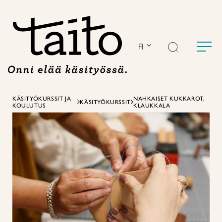
Siirry
sisältöön
FI
KÄSITYÖKURSSIT JA
NAHKAISET KUKKAROT,
KÄSITYÖKURSSIT
KOULUTUS
KLAUKKALA