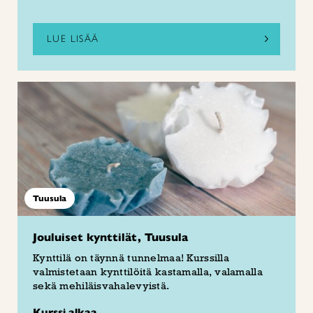
LUE LISÄÄ
Tuusula
Jouluiset kynttilät, Tuusula
Kynttilä on täynnä tunnelmaa! Kurssilla
valmistetaan kynttilöitä kastamalla, valamalla
sekä mehiläisvahalevyistä.
Kurssi alkaa