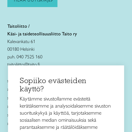
TILAA UUTISKIRJE
Taitoliitto /
Käsi- ja taideteollisuusliitto Taito ry
Kalevankatu 61
00180 Helsinki
puh. 040 7525 160
taitoliitto@taito.fi
Sopiiko evästeiden
Käsityökurssit ja koulutus
käyttö?
Ajankohtaista
Käsityöohjeet
Käytämme sivustollamme evästeitä
kerätäksemme ja analysoidaksemme sivuston
Me olemme Taito
suorituskykyä ja käyttöä, tarjotaksemme
Paikallinen toiminta
sosiaalisen median ominaisuuksia sekä
Verkkokaupat
parantaaksemme ja räätälöidäksemme