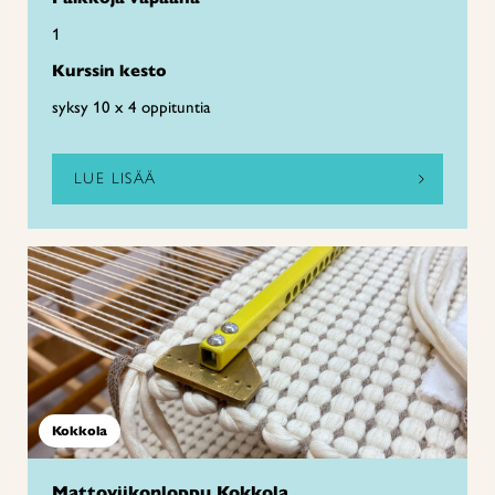
1
Kurssin kesto
syksy 10 x 4 oppituntia
LUE LISÄÄ
Kokkola
Mattoviikonloppu Kokkola