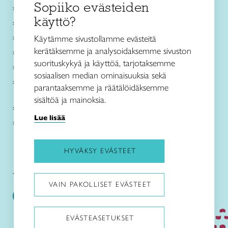
Sopiiko evästeiden
Käsityökurssit ja koulutus
käyttö?
Ajankohtaista
Käsityöohjeet
Käytämme sivustollamme evästeitä
kerätäksemme ja analysoidaksemme sivuston
Me olemme Taito
suorituskykyä ja käyttöä, tarjotaksemme
Paikallinen toiminta
sosiaalisen median ominaisuuksia sekä
Verkkokaupat
parantaaksemme ja räätälöidäksemme
sisältöä ja mainoksia.
Kirjaudu Arviin
Lue lisää
Kirjaudu Taitocampukseen
HYVÄKSY EVÄSTEET
Taitoliitto:
Taito-lehti:
VAIN PAKOLLISET EVÄSTEET
EVÄSTEASETUKSET
Pysäytä animaatiot