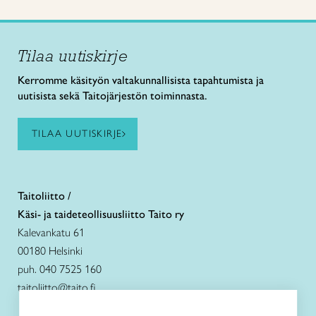
Tilaa uutiskirje
Kerromme käsityön valtakunnallisista tapahtumista ja
uutisista sekä Taitojärjestön toiminnasta.
TILAA UUTISKIRJE
Taitoliitto /
Käsi- ja taideteollisuusliitto Taito ry
Kalevankatu 61
00180 Helsinki
puh. 040 7525 160
taitoliitto@taito.fi