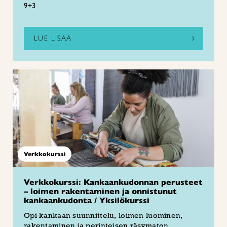
9+3
LUE LISÄÄ
Verkkokurssi
Verkkokurssi: Kankaankudonnan perusteet
– loimen rakentaminen ja onnistunut
kankaankudonta / Yksilökurssi
Opi kankaan suunnittelu, loimen luominen,
rakentaminen ja perinteisen räsymaton