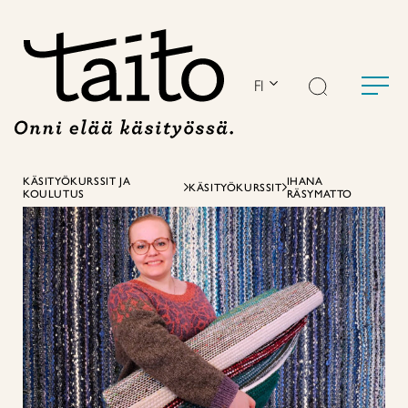
Siirry
sisältöön
FI
KÄSITYÖKURSSIT JA
IHANA
KÄSITYÖKURSSIT
KOULUTUS
RÄSYMATTO