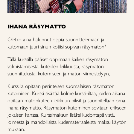
IHANA RÄSYMATTO
Oletko aina halunnut oppia suunnittelemaan ja
kutomaan juuri sinun kotiisi sopivan räsymaton?
Tällä kurssilla pääset oppimaan kaiken räsymaton
valmistamisesta, kuteiden leikkuusta, räsymaton
suunnittelusta, kutomiseen ja maton viimeistelyyn,
Kurssilla opitaan perinteisen suomalaisen räsymaton
kutominen. Kurssi sisältää kolme kurssi-iltaa, joiden aikana
opitaan matonkuteen leikkuun niksit ja suunnitellaan oma
ihana räsymatto. Räsymaton kutominen sovitaan erikseen
jokaisen kanssa. Kurssimaksun lisäksi kudontapäivistä,
loimesta ja mahdollisista kudemateriaaleista maksu käytön
mukaan.