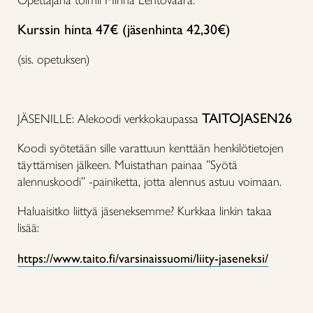
Opettajana toimii Minna Lehtovaara.
Kurssin hinta 47€ (jäsenhinta 42,30€)
(sis. opetuksen)
TAITOJASEN26
JÄSENILLE: Alekoodi verkkokaupassa
Koodi syötetään sille varattuun kenttään henkilötietojen
täyttämisen jälkeen. Muistathan painaa ”Syötä
alennuskoodi” -painiketta, jotta alennus astuu voimaan.
Haluaisitko liittyä jäseneksemme? Kurkkaa linkin takaa
lisää:
https://www.taito.fi/varsinaissuomi/liity-jaseneksi/