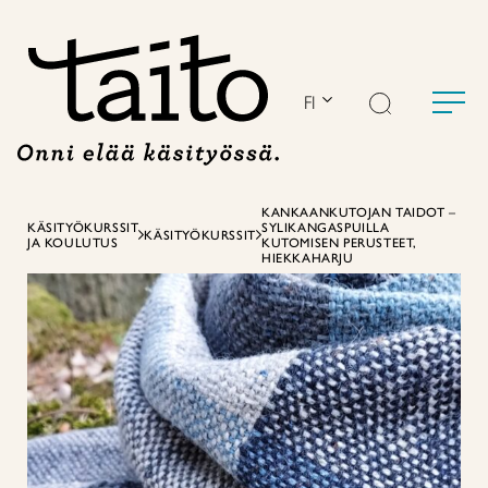
Siirry
sisältöön
FI
KANKAANKUTOJAN TAIDOT –
KÄSITYÖKURSSIT
SYLIKANGASPUILLA
KÄSITYÖKURSSIT
JA KOULUTUS
KUTOMISEN PERUSTEET,
HIEKKAHARJU