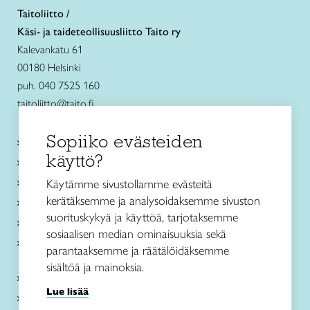
Taitoliitto /
Käsi- ja taideteollisuusliitto Taito ry
Kalevankatu 61
00180 Helsinki
puh. 040 7525 160
taitoliitto@taito.fi
Sopiiko evästeiden
Käsityökurssit ja koulutus
käyttö?
Ajankohtaista
Käsityöohjeet
Käytämme sivustollamme evästeitä
kerätäksemme ja analysoidaksemme sivuston
Me olemme Taito
suorituskykyä ja käyttöä, tarjotaksemme
Paikallinen toiminta
sosiaalisen median ominaisuuksia sekä
Verkkokaupat
parantaaksemme ja räätälöidäksemme
sisältöä ja mainoksia.
Kirjaudu Arviin
Lue lisää
Kirjaudu Taitocampukseen