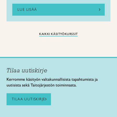
LUE LISÄÄ
KAIKKI KÄSITYÖKURSSIT
Tilaa uutiskirje
Kerromme käsityön valtakunnallisista tapahtumista ja
uutisista sekä Taitojärjestön toiminnasta.
TILAA UUTISKIRJE