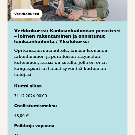
Verkkokurssi
Verkkokurssi: Kankaankudonnan perusteet
– loimen rakentaminen ja onnistunut
kankaankudonta / Yksilökurssi
Opi kankaan suunnittelu, loimen luominen,
rakentaminen ja perinteisen räsymaton
kutominen, kurssi on sinulle, jolla on omat
kangaspuut tai haluat syventää kudonnan
taitojasi.
Kurssi alkaa
31.12.2026 00:00
Osallistumismaksu
48,00 €
Paikkoja vapaana