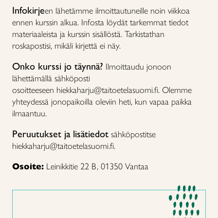
Infokirje
en lähetämme ilmoittautuneille noin viikkoa
ennen kurssin alkua. Infosta löydät tarkemmat tiedot
materiaaleista ja kurssin sisällöstä. Tarkistathan
roskapostisi, mikäli kirjettä ei näy.
Onko kurssi jo täynnä?
Ilmoittaudu jonoon
lähettämällä sähköposti
osoitteeseen hiekkaharju@taitoetelasuomi.fi. Olemme
yhteydessä jonopaikoilla oleviin heti, kun vapaa paikka
ilmaantuu.
Peruutukset ja lisätiedot
sähköpostitse
hiekkaharju@taitoetelasuomi.fi.
Osoite:
Leinikkitie 22 B, 01350 Vantaa