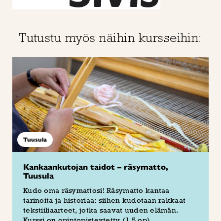
Tutustu myös näihin kursseihin:
Tuusula
Kankaankutojan taidot – räsymatto,
Tuusula
Kudo oma räsymattosi! Räsymatto kantaa
tarinoita ja historiaa: siihen kudotaan rakkaat
tekstiiliaarteet, jotka saavat uuden elämän.
Kurssi on opintopisteytetty (1,5 op)