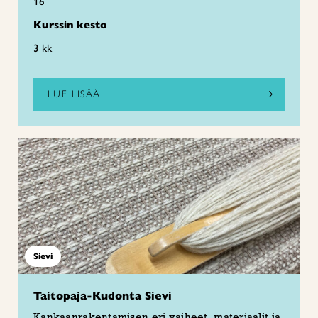
16
Kurssin kesto
3 kk
LUE LISÄÄ
Sievi
Taitopaja-Kudonta Sievi
Kankaanrakentamisen eri vaiheet, materiaalit ja