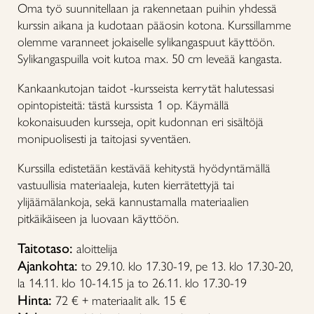
Oma työ suunnitellaan ja rakennetaan puihin yhdessä
kurssin aikana ja kudotaan pääosin kotona. Kurssillamme
olemme varanneet jokaiselle sylikangaspuut käyttöön.
Sylikangaspuilla voit kutoa max. 50 cm leveää kangasta.
Kankaankutojan taidot -kursseista kerrytät halutessasi
opintopisteitä: tästä kurssista 1 op. Käymällä
kokonaisuuden kursseja, opit kudonnan eri sisältöjä
monipuolisesti ja taitojasi syventäen.
Kurssilla edistetään kestävää kehitystä hyödyntämällä
vastuullisia materiaaleja, kuten kierrätettyjä tai
ylijäämälankoja, sekä kannustamalla materiaalien
pitkäikäiseen ja luovaan käyttöön.
Taitotaso:
aloittelija
Ajankohta:
to 29.10. klo 17.30-19, pe 13. klo 17.30-20,
la 14.11. klo 10-14.15 ja to 26.11. klo 17.30-19
Hinta:
72 € + materiaalit alk. 15 €