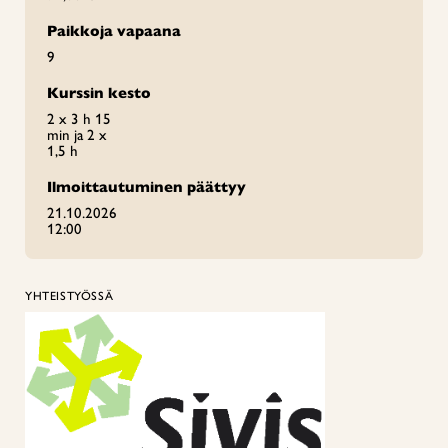
Paikkoja vapaana
9
Kurssin kesto
2 x 3 h 15
min ja 2 x
1,5 h
Ilmoittautuminen päättyy
21.10.2026
12:00
YHTEISTYÖSSÄ