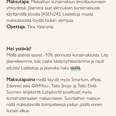
Maksutapa:
Maksathan kurssimaksun ilmoittautumisen
yhteydessä. Jäsenenä saat alennuksen kurssimaksusta
käyttämällä koodia JASEN242. Lisätietoja muista
maksutavoista löydät hiukan alempaa.
Opettaja:
Tiina Valaranta
Hei ystävät!
Meillä jäsenet saavat -10% alennusta kurssimaksuista. Liity
jäseneksemme, tule osaksi käsityöyhteisöämme ja nauti
eduista! Lisätietoja ja jäseneksi haku
täällä
.
Maksutapoina
meillä käyvät myös Smartum, ePassi,
Edenred sekä Gift4You-, Taito Shop- ja Taito Etelä-
Suomen lahjakortit. Lahjakortit soveltuvat myös
kurssimateriaalien maksamiseen. Suoritathan maksun
näillä maksutavoilla toimipisteessä paikan päällä ennen
kurssin alkua.