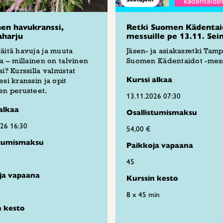
nen havukranssi,
Retki Suomen Kädentai
aharju
messuille pe 13.11. Sei
äitä havuja ja muuta
Jäsen- ja asiakasretki Tam
ta – millainen on talvinen
Suomen Kädentaidot -mess
si? Kurssilla valmistat
Kurssi alkaa
esi kranssin ja opit
en perusteet.
13.11.2026 07:30
alkaa
Osallistumismaksu
026 16:30
54,00 €
stumismaksu
Paikkoja vapaana
45
ja vapaana
Kurssin kesto
8 x 45 min
n kesto