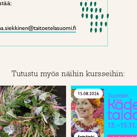
stää:
a.siekkinen@taitoetelasuomi.fi
Tutustu myös näihin kursseihin:
15.08.2026
Seinäjoki