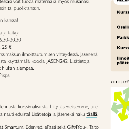
utessasi voit tuoda materiaalia myös mukanasi.
HELSI
ssin tai puolikranssin.
Kurss
än kanssa!
Osall
a ja taitaja
Paikk
6.30-20.30
. 25 €
Kurss
ssimaksun ilmoittautumisen yhteydessä. Jäsenenä
Ilmo
sta käyttämällä koodia JASEN242. Lisätietoja
päät
t hiukan alempaa.
iispa
YHTEISTY
lennusta kurssimaksuista. Liity jäseneksemme, tule
 nauti eduista! Lisätietoja ja jäseneksi haku
täällä
.
ät Smartum, Edenred, ePassi sekä Gift4You-, Taito