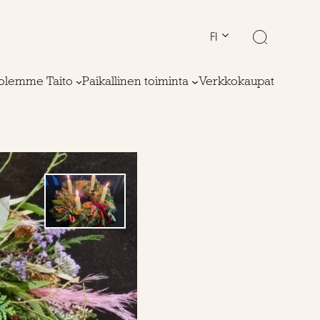
FI
olemme Taito
Paikallinen toiminta
Verkkokaupat