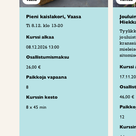
Pieni kaislakori, Vaasa
Joului
Hiekk
Ti 8.12. klo 13-20
Tyylikk
Kurssi alkaa
jouluis
kranssi
08.12.2026 13:00
mieleis
sitomis
Osallistumismaksu
Kurssi 
26,00 €
17.11.2
Paikkoja vapaana
Osalli
8
46,00 €
Kurssin kesto
Paikko
8 x 45 min
12
Kurssi