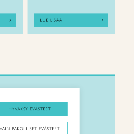
LUE LISÄÄ
Kirjaudu Arviin
Kirjaudu Taitocampukseen
HYVÄKSY EVÄSTEET
Taitoliitto:
VAIN PAKOLLISET EVÄSTEET