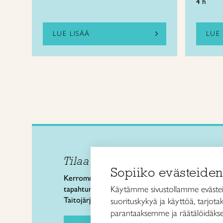
4 h
LUE LISÄÄ
LUE 
Tilaa uutiskirje
Taitol
Sopiiko evästeiden
Käsi- 
Kerromme käsityön valtakunnallisista
Kalev
Käytämme sivustollamme evästei
tapahtumista ja uutisista sekä
00180 
Taitojärjestön toiminnasta.
suorituskykyä ja käyttöä, tarjot
puh. 
parantaaksemme ja räätälöidäkse