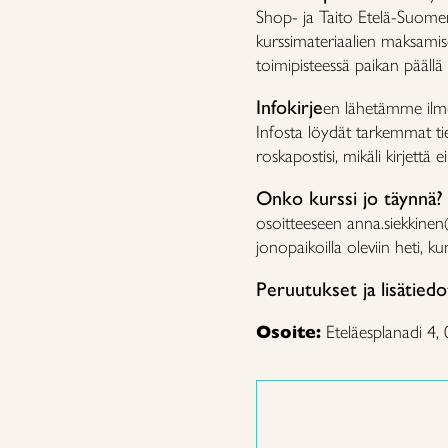
Shop- ja Taito Etelä-Suomen
kurssimateriaalien maksamis
toimipisteessä paikan päällä
Infokirje
en lähetämme ilmoi
Infosta löydät tarkemmat tied
roskapostisi, mikäli kirjettä e
Onko kurssi jo täynnä?
osoitteeseen anna.siekkine
jonopaikoilla oleviin heti, 
Peruutukset ja lisätiedo
Osoite:
Eteläesplanadi 4,