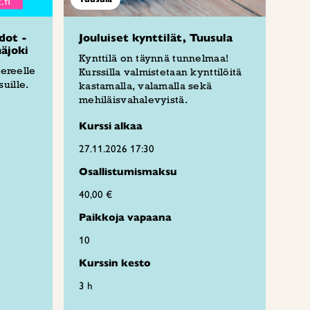
dot -
Jouluiset kynttilät, Tuusula
näjoki
Kynttilä on täynnä tunnelmaa!
pereelle
Kurssilla valmistetaan kynttilöitä
uille.
kastamalla, valamalla sekä
mehiläisvahalevyistä.
Kurssi alkaa
27.11.2026 17:30
Osallistumismaksu
40,00 €
Paikkoja vapaana
10
Kurssin kesto
3 h