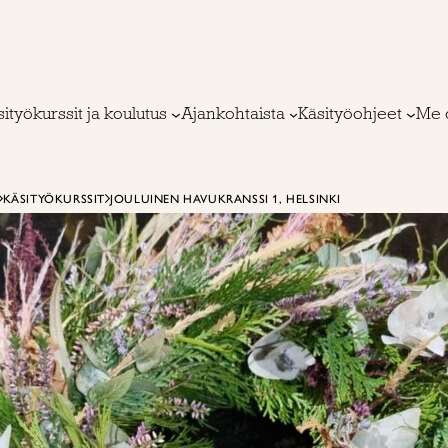
ityökurssit ja koulutus
Ajankohtaista
Käsityöohjeet
Me 
KÄSITYÖKURSSIT
JOULUINEN HAVUKRANSSI 1, HELSINKI