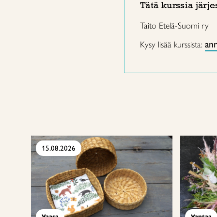
Tätä kurssia järje
Taito Etelä-Suomi ry
ann
Kysy lisää kurssista:
15.08.2026
Vaasa
Vantaa