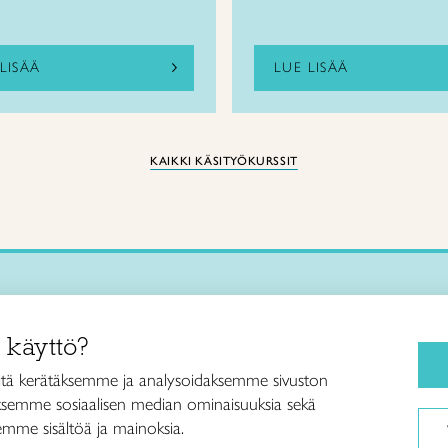
LISÄÄ
LUE LISÄÄ
KAIKKI KÄSITYÖKURSSIT
Käsityökurssit ja koulutus
iitto /
 käyttö?
ja taideteollisuusliitto Taito ry
Ajankohtaista
ankatu 61
Käsityöohjeet
tä kerätäksemme ja analysoidaksemme sivuston
Helsinki
aksemme sosiaalisen median ominaisuuksia sekä
Me olemme Taito
040 7525 160
mme sisältöä ja mainoksia.
Paikallinen toiminta