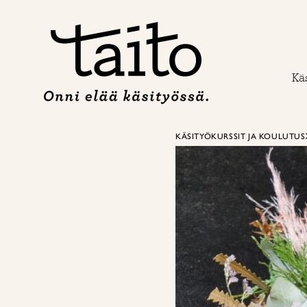
Siirry
sisältöön
Käs
KÄSITYÖKURSSIT JA KOULUTUS