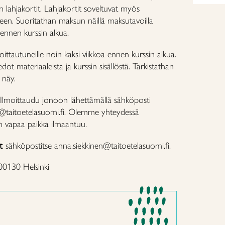
 lahjakortit. Lahjakortit soveltuvat myös
een. Suoritathan maksun näillä maksutavoilla
 ennen kurssin alkua.
ttautuneille noin kaksi viikkoa ennen kurssin alkua.
ot materiaaleista ja kurssin sisällöstä. Tarkistathan
i näy.
Ilmoittaudu jonoon lähettämällä sähköposti
n@taitoetelasuomi.fi. Olemme yhteydessä
kun vapaa paikka ilmaantuu.
t
sähköpostitse anna.siekkinen@taitoetelasuomi.fi.
 00130 Helsinki