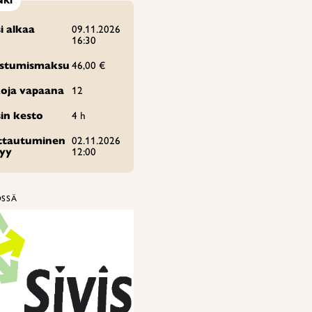
NKI
i alkaa
09.11.2026
16:30
istumismaksu
46,00 €
oja vapaana
12
in kesto
4 h
ittautuminen
02.11.2026
tyy
12:00
ÖSSÄ