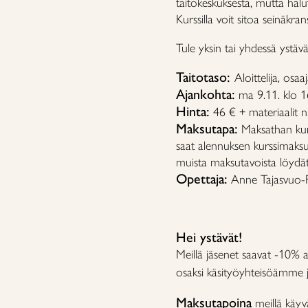
taitokeskuksesta, mutta hal
Kurssilla voit sitoa seinäkran
Tule yksin tai yhdessä ystäv
Taitotaso:
Aloittelija, osaaj
Ajankohta:
ma 9.11. klo 1
Hinta:
46 € + materiaalit n
Maksutapa:
Maksathan kur
saat alennuksen kurssimaksu
muista maksutavoista löydä
Opettaja:
Anne Tajasvuo-P
Hei ystävät!
Meillä jäsenet saavat -10% a
osaksi käsityöyhteisöämme ja
Maksutapoina
meillä käyv