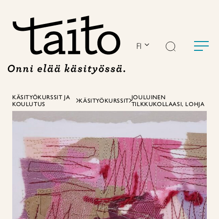
Siirry
sisältöön
FI
KÄSITYÖKURSSIT JA
JOULUINEN
KÄSITYÖKURSSIT
KOULUTUS
TILKKUKOLLAASI, LOHJA