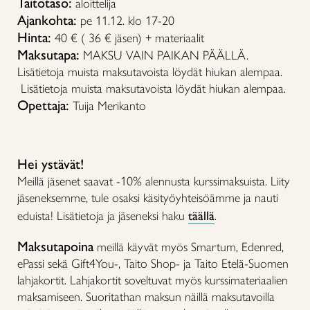
Taitotaso:
aloittelija
Ajankohta:
pe 11.12. klo 17-20
Hinta:
40 € ( 36 € jäsen) + materiaalit
Maksutapa:
MAKSU VAIN PAIKAN PÄÄLLÄ.
Lisätietoja muista maksutavoista löydät hiukan alempaa.
Lisätietoja muista maksutavoista löydät hiukan alempaa.
Opettaja:
Tuija Merikanto
Hei ystävät!
Meillä jäsenet saavat -10% alennusta kurssimaksuista. Liity
jäseneksemme, tule osaksi käsityöyhteisöämme ja nauti
eduista! Lisätietoja ja jäseneksi haku
täällä
.
Maksutapoina
meillä käyvät myös Smartum, Edenred,
ePassi sekä Gift4You-, Taito Shop- ja Taito Etelä-Suomen
lahjakortit. Lahjakortit soveltuvat myös kurssimateriaalien
maksamiseen. Suoritathan maksun näillä maksutavoilla