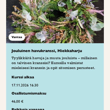
Vantaa
Jouluinen havukranssi, Hiekkaharju
Tyylikkäitä havuja ja muuta jouluista – millainen
on talvinen kranssisi? Kurssilla valmistat
mieleisesi kranssin ja opit sitomisen perusteet.
Kurssi alkaa
17.11.2026 16:30
Osallistumismaksu
46,00 €
Paikkoja vapaana