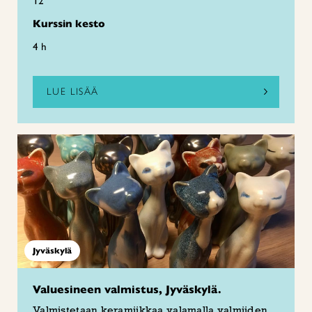
12
Kurssin kesto
4 h
LUE LISÄÄ
Jyväskylä
Valuesineen valmistus, Jyväskylä.
Valmistetaan keramiikkaa valamalla valmiiden