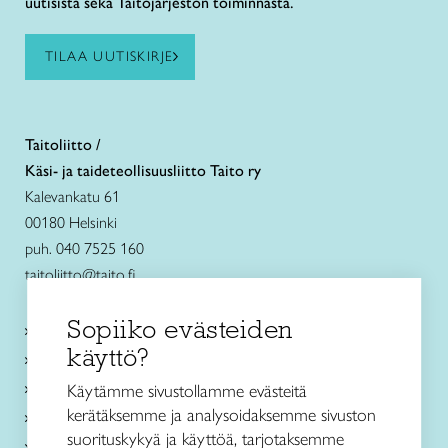
uutisista sekä Taitojärjestön toiminnasta.
TILAA UUTISKIRJE
Taitoliitto /
Käsi- ja taideteollisuusliitto Taito ry
Kalevankatu 61
00180 Helsinki
puh. 040 7525 160
taitoliitto@taito.fi
Sopiiko evästeiden
Käsityökurssit ja koulutus
käyttö?
Ajankohtaista
Käsityöohjeet
Käytämme sivustollamme evästeitä
kerätäksemme ja analysoidaksemme sivuston
Me olemme Taito
suorituskykyä ja käyttöä, tarjotaksemme
Paikallinen toiminta