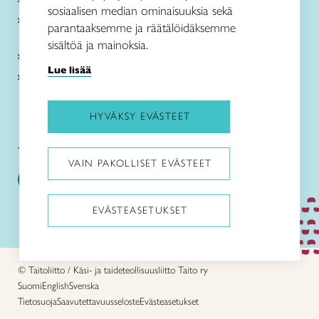
sosiaalisen median ominaisuuksia sekä
Verkkokaupat
parantaaksemme ja räätälöidäksemme
sisältöä ja mainoksia.
Kirjaudu Arviin
Lue lisää
Kirjaudu Taitocampukseen
HYVÄKSY EVÄSTEET
Taitoliitto:
Taito-lehti:
VAIN PAKOLLISET EVÄSTEET
EVÄSTEASETUKSET
Pysäytä animaatiot
© Taitoliitto / Käsi- ja taideteollisuusliitto Taito ry
Suomi
English
Svenska
Tietosuoja
Saavutettavuusseloste
Evästeasetukset