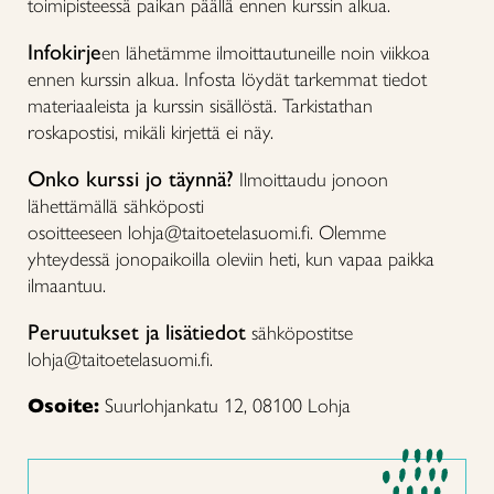
toimipisteessä paikan päällä ennen kurssin alkua.
Infokirje
en lähetämme ilmoittautuneille noin viikkoa
ennen kurssin alkua. Infosta löydät tarkemmat tiedot
materiaaleista ja kurssin sisällöstä. Tarkistathan
roskapostisi, mikäli kirjettä ei näy.
Onko kurssi jo täynnä?
Ilmoittaudu jonoon
lähettämällä sähköposti
osoitteeseen lohja@taitoetelasuomi.fi. Olemme
yhteydessä jonopaikoilla oleviin heti, kun vapaa paikka
ilmaantuu.
Peruutukset ja lisätiedot
sähköpostitse
lohja@taitoetelasuomi.fi.
Osoite:
Suurlohjankatu 12, 08100 Lohja