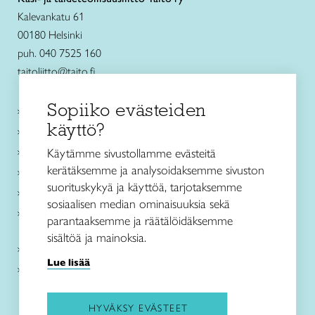
Kalevankatu 61
00180 Helsinki
puh. 040 7525 160
taitoliitto@taito.fi
Sopiiko evästeiden
Käsityökurssit ja koulutus
käyttö?
Ajankohtaista
Käsityöohjeet
Käytämme sivustollamme evästeitä
kerätäksemme ja analysoidaksemme sivuston
Me olemme Taito
suorituskykyä ja käyttöä, tarjotaksemme
Paikallinen toiminta
sosiaalisen median ominaisuuksia sekä
Verkkokaupat
parantaaksemme ja räätälöidäksemme
sisältöä ja mainoksia.
Kirjaudu Arviin
Lue lisää
Kirjaudu Taitocampukseen
HYVÄKSY EVÄSTEET