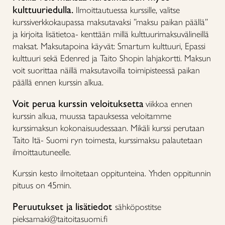
kulttuuriedulla.
Ilmoittautuessa kurssille, valitse
kurssiverkkokaupassa maksutavaksi ”maksu paikan päällä”
ja kirjoita lisätietoa- kenttään millä kulttuurimaksuvälineillä
maksat. Maksutapoina käyvät: Smartum kulttuuri, Epassi
kulttuuri sekä Edenred ja Taito Shopin lahjakortti. Maksun
voit suorittaa näillä maksutavoilla toimipisteessä paikan
päällä ennen kurssin alkua.
Voit perua kurssin veloituksetta
viikkoa ennen
kurssin alkua, muussa tapauksessa veloitamme
kurssimaksun kokonaisuudessaan. Mikäli kurssi perutaan
Taito Itä- Suomi ryn toimesta, kurssimaksu palautetaan
ilmoittautuneelle.
Kurssin kesto ilmoitetaan oppitunteina. Yhden oppitunnin
pituus on 45min.
Peruutukset ja lisätiedot
sähköpostitse
pieksamaki@taitoitasuomi.fi