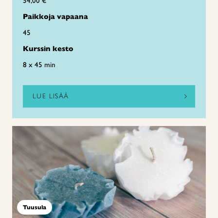
54,00 €
Paikkoja vapaana
45
Kurssin kesto
8 x 45 min
LUE LISÄÄ
Tuusula