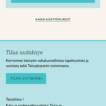
KAIKKI KÄSITYÖKURSSIT
Tilaa uutiskirje
Kerromme käsityön valtakunnallisista tapahtumista ja
uutisista sekä Taitojärjestön toiminnasta.
TILAA UUTISKIRJE
Taitoliitto /
Käsi- ja taideteollisuusliitto Taito ry