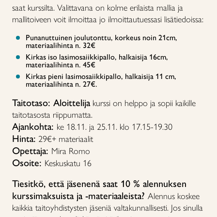
saat kurssilta. Valittavana on kolme erilaista mallia ja
mallitoiveen voit ilmoittaa jo ilmoittautuessasi lisätiedoissa:
Punanuttuinen joulutonttu, korkeus noin 21cm,
materiaalihinta n. 32€
Kirkas iso lasimosaiikkipallo, halkaisija 16cm,
materiaalihinta n. 45€
Kirkas pieni lasimosaiikkipallo, halkaisija 11 cm,
materiaalihinta n. 27€.
Taitotaso: Aloittelija
kurssi on helppo ja sopii kaikille
taitotasosta riippumatta.
Ajankohta:
ke 18.11. ja 25.11. klo 17.15-19.30
Hinta:
29€+ materiaalit
Opettaja:
Mira Romo
Osoite:
Keskuskatu 16
Tiesitkö, että jäsenenä saat 10 % alennuksen
kurssimaksuista ja -materiaaleista?
Alennus koskee
kaikkia taitoyhdistysten jäseniä valtakunnallisesti. Jos sinulla