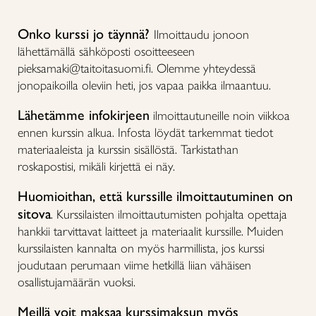
Onko kurssi jo täynnä?
Ilmoittaudu jonoon
lähettämällä sähköposti osoitteeseen
pieksamaki@taitoitasuomi.fi. Olemme yhteydessä
jonopaikoilla oleviin heti, jos vapaa paikka ilmaantuu.
Lähetämme infokirjeen
ilmoittautuneille noin viikkoa
ennen kurssin alkua. Infosta löydät tarkemmat tiedot
materiaaleista ja kurssin sisällöstä. Tarkistathan
roskapostisi, mikäli kirjettä ei näy.
Huomioithan, että kurssille
ilmoittautuminen on
sitova
. Kurssilaisten ilmoittautumisten pohjalta opettaja
hankkii tarvittavat laitteet ja materiaalit kurssille. Muiden
kurssilaisten kannalta on myös harmillista, jos kurssi
joudutaan perumaan viime hetkillä liian vähäisen
osallistujamäärän vuoksi.
Meillä voit maksaa kurssimaksun myös