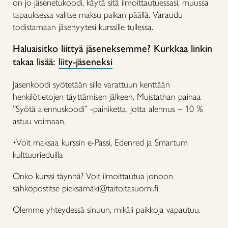
on jo jäsenetukoodi, käytä sitä ilmoittautuessasi, muussa
tapauksessa valitse maksu paikan päällä. Varaudu
todistamaan jäsenyytesi kurssille tullessa.
Haluaisitko liittyä jäseneksemme? Kurkkaa linkin
takaa lisää:
liity-jäseneksi
Jäsenkoodi syötetään sille varattuun kenttään
henkilötietojen täyttämisen jälkeen. Muistathan painaa
”Syötä alennuskoodi” -painiketta, jotta alennus – 10 %
astuu voimaan.
•Voit maksaa kurssin e-Passi, Edenred ja Smartum
kulttuurieduilla
Onko kurssi täynnä? Voit ilmoittautua jonoon
sähköpostitse pieksämäki@taitoitasuomi.fi
Olemme yhteydessä sinuun, mikäli paikkoja vapautuu.