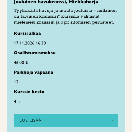
Jouluinen havukranssi, Hiekkaharju
Tyylikkäitä havuja ja muuta jouluista – millainen
on talvinen kranssisi? Kurssilla valmistat
mieleisesi kranssin ja opit sitomisen perusteet.
Kurssi alkaa
17.11.2026 16:30
Osallistumismaksu
46,00 €
Paikkoja vapaana
12
Kurssin kesto
4 h
LUE LISÄÄ