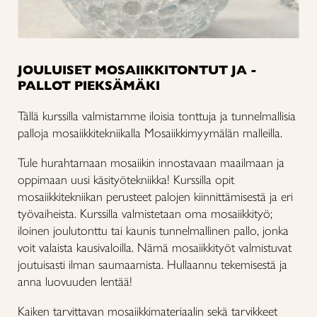
JOULUISET MOSAIIKKITONTUT JA -
PALLOT PIEKSÄMÄKI
Tällä kurssilla valmistamme iloisia tonttuja ja tunnelmallisia
palloja mosaiikkitekniikalla Mosaiikkimyymälän malleilla.
Tule hurahtamaan mosaiikin innostavaan maailmaan ja
oppimaan uusi käsityötekniikka! Kurssilla opit
mosaiikkitekniikan perusteet palojen kiinnittämisestä ja eri
työvaiheista. Kurssilla valmistetaan oma mosaiikkityö;
iloinen joulutonttu tai kaunis tunnelmallinen pallo, jonka
voit valaista kausivaloilla. Nämä mosaiikkityöt valmistuvat
joutuisasti ilman saumaamista. Hullaannu tekemisestä ja
anna luovuuden lentää!
Kaiken tarvittavan mosaiikkimateriaalin sekä tarvikkeet