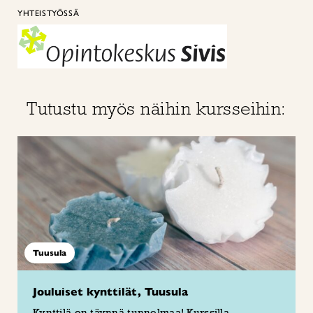
YHTEISTYÖSSÄ
Tutustu myös näihin kursseihin:
Tuusula
Jouluiset kynttilät, Tuusula
Kynttilä on täynnä tunnelmaa! Kurssilla