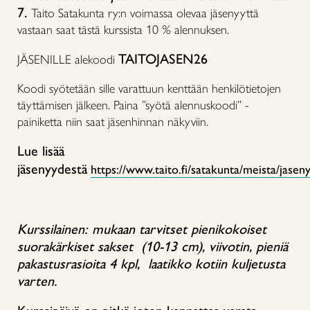
7.
Taito Satakunta ry:n voimassa olevaa jäsenyyttä
vastaan saat tästä kurssista 10 % alennuksen.
TAITOJASEN26
JÄSENILLE alekoodi
Koodi syötetään sille varattuun kenttään henkilötietojen
täyttämisen jälkeen. Paina ”syötä alennuskoodi” -
painiketta niin saat jäsenhinnan näkyviin.
Lue lisää
jäsenyydestä
https://www.taito.fi/satakunta/meista/jaseny
Kurssilainen: mukaan tarvitset pienikokoiset
suorakärkiset sakset (10-13 cm), viivotin, pieniä
pakastusrasioita 4 kpl, laatikko kotiin kuljetusta
varten.