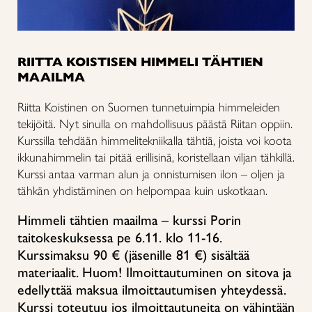
RIITTA KOISTISEN HIMMELI TÄHTIEN
MAAILMA
Riitta Koistinen on Suomen tunnetuimpia himmeleiden
tekijöitä. Nyt sinulla on mahdollisuus päästä Riitan oppiin.
Kurssilla tehdään himmelitekniikalla tähtiä, joista voi koota
ikkunahimmelin tai pitää erillisinä, koristellaan viljan tähkillä.
Kurssi antaa varman alun ja onnistumisen ilon – oljen ja
tähkän yhdistäminen on helpompaa kuin uskotkaan.
Himmeli tähtien maailma – kurssi Porin
taitokeskuksessa pe 6.11. klo 11-16.
Kurssimaksu 90 € (jäsenille 81 €) sisältää
materiaalit.
Huom! Ilmoittautuminen on sitova ja
edellyttää maksua ilmoittautumisen yhteydessä.
Kurssi toteutuu jos ilmoittautuneita on vähintään