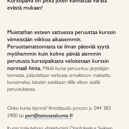
Kurssipäivä on pitkä joten kannattaa varata
evästä mukaan!
Muistathan esteen sattuessa peruuttaa kurssin
viimeistään viikkoa aikaisemmin.
Peruuttamattomasta tai ilman pätevää syytä
myöhemmin kuin kolme päivää aiemmin
perutusta kurssipaikasta veloitetaan kurssin
normaali hinta.
Mikäli kurssi peruuntuu järjestäjän
toimesta, palautetaan verkossa ennakkoon maksettu
kurssimaksu takaisin asiakkaan tilille viikon sisällä
peruutuksessa.
Onko kurssi täynnä? Ilmoittaudu jonoon p. 044 383
5900 tai
pori@taitosatakunta.fi
!
Kurssi toteutetaan yhteistyössä Opintokeskus Siviksen