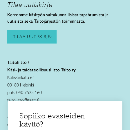
Tilaa uutiskirje
Kerromme käsityön valtakunnallisista tapahtumista ja
uutisista sekä Taitojärjestön toiminnasta.
TILAA UUTISKIRJE
Taitoliitto /
Käsi- ja taideteollisuusliitto Taito ry
Kalevankatu 61
00180 Helsinki
puh. 040 7525 160
taitoliitto@taito.fi
Sopiiko evästeiden
Käsityökurssit ja koulutus
käyttö?
Ajankohtaista