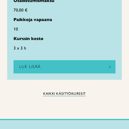
Osallistumismaksu
70,00 €
Paikkoja vapaana
10
Kurssin kesto
3 x 3 h
LUE LISÄÄ
KAIKKI KÄSITYÖKURSSIT