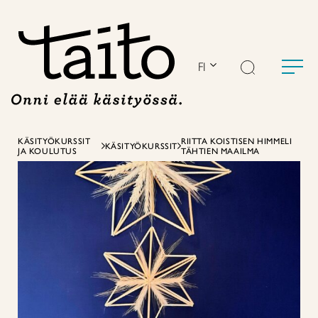
Siirry
sisältöön
FI
KÄSITYÖKURSSIT
RIITTA KOISTISEN HIMMELI
KÄSITYÖKURSSIT
JA KOULUTUS
TÄHTIEN MAAILMA