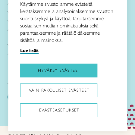
Käsityöohjeet
Käytämme sivustollamme evästeitä
kerätäksemme ja analysoidaksemme sivuston
Me olemme Taito
suorituskykyä ja käyttöä, tarjotaksemme
Paikallinen toiminta
sosiaalisen median ominaisuuksia sekä
Verkkokaupat
parantaaksemme ja räätälöidäksemme
sisältöä ja mainoksia.
Kirjaudu Arviin
Lue lisää
Kirjaudu Taitocampukseen
HYVÄKSY EVÄSTEET
Taitoliitto:
Taito-lehti:
VAIN PAKOLLISET EVÄSTEET
EVÄSTEASETUKSET
Pysäytä animaatiot