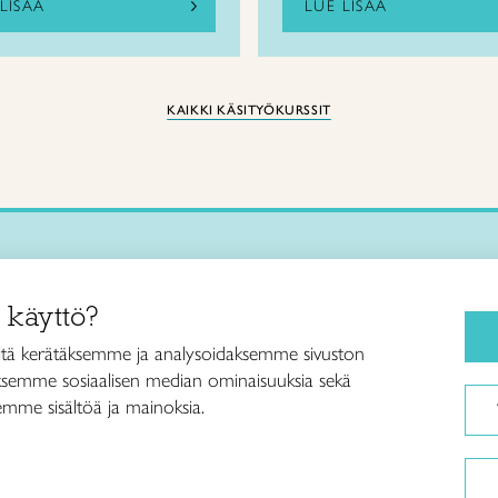
LISÄÄ
LUE LISÄÄ
KAIKKI KÄSITYÖKURSSIT
Käsityökurssit ja koulutus
iitto /
 käyttö?
ja taideteollisuusliitto Taito ry
Ajankohtaista
ankatu 61
Käsityöohjeet
tä kerätäksemme ja analysoidaksemme sivuston
Helsinki
aksemme sosiaalisen median ominaisuuksia sekä
Me olemme Taito
040 7525 160
mme sisältöä ja mainoksia.
Paikallinen toiminta
itto@taito.fi
Verkkokaupat