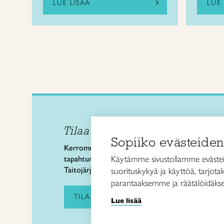
LUE LISÄÄ
LUE 
Tilaa uutiskirje
Taitol
Sopiiko evästeiden
Käsi- 
Kerromme käsityön valtakunnallisista
Kalev
Käytämme sivustollamme evästei
tapahtumista ja uutisista sekä
00180 
Taitojärjestön toiminnasta.
suorituskykyä ja käyttöä, tarjot
puh. 
parantaaksemme ja räätälöidäkse
taitoli
TILAA UUTISKIRJE
Lue lisää