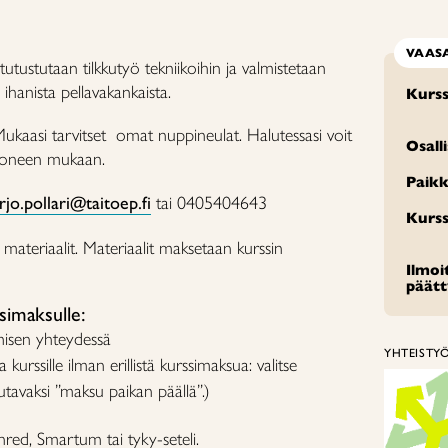
VAAS
 tutustutaan tilkkutyö tekniikoihin ja valmistetaan
ihanista pellavakankaista.
Kurss
ukaasi tarvitset omat nuppineulat. Halutessasi voit
Osall
koneen mukaan.
Paikk
jo.pollari@taitoep.fi
tai 0405404643
Kurss
materiaalit. Materiaalit maksetaan kurssin
Ilmo
päät
imaksulle:
misen yhteydessä
YHTEISTY
a kurssille ilman erillistä kurssimaksua: valitse
tavaksi ”maksu paikan päällä”.)
enred, Smartum tai tyky-seteli.