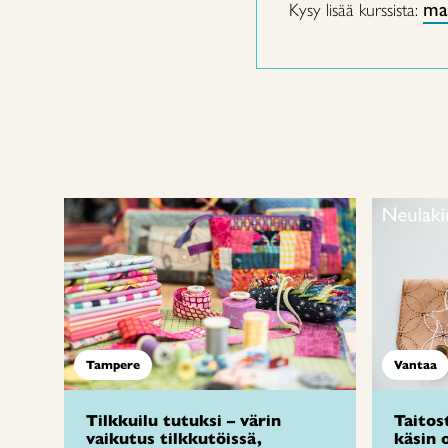
mar
Kysy lisää kurssista:
Tampere
Vantaa
Tilkkuilu tutuksi – värin
Taitos
vaikutus tilkkutöissä,
käsin 