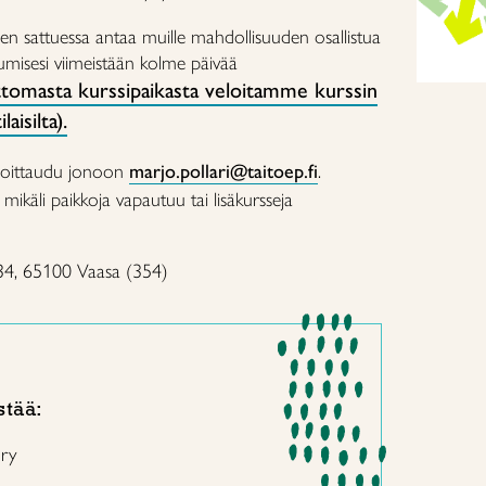
n sattuessa antaa muille mahdollisuuden osallistua
stumisesi viimeistään kolme päivää
tomasta kurssipaikasta veloitamme kurssin
aisilta).
oittaudu jonoon
marjo.pollari@taitoep.fi
.
käli paikkoja vapautuu tai lisäkursseja
34, 65100 Vaasa (354)
stää:
 ry