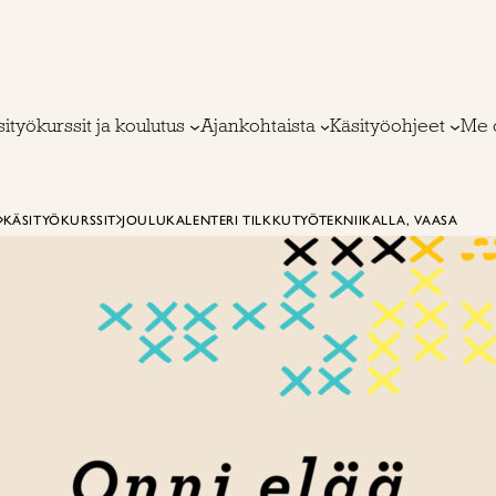
ityökurssit ja koulutus
Ajankohtaista
Käsityöohjeet
Me 
KÄSITYÖKURSSIT
JOULUKALENTERI TILKKUTYÖTEKNIIKALLA, VAASA