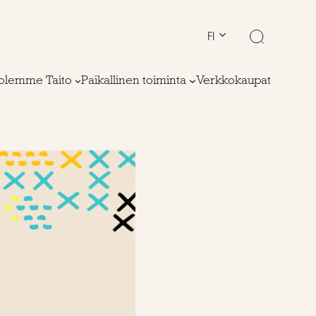
FI
olemme Taito
Paikallinen toiminta
Verkkokaupat