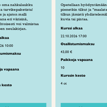
 oma nahkalaukku
Opetellaan hyödyntämään
ta tarvikepaketista!
pienetkin tilkut ja ”maalat
s ja ajaton malli
tilkun jämistä yhdistelemäl
vana eri värisinä,
kuvia tai pintaa.
htoisesti voi valmistaa
Kurssi alkaa
en neulakirjan.
22.10.2026 17:00
alkaa
Osallistumismaksu
026 10:00
43,00 €
stumismaksu
Paikkoja vapaana
10
ja vapaana
Kurssin kesto
4 ot
n kesto