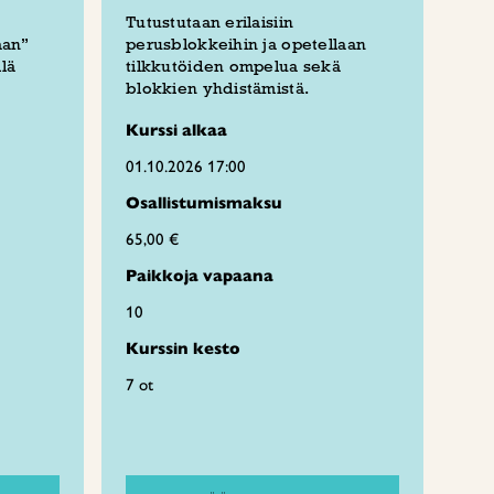
Tutustutaan erilaisiin
aan”
perusblokkeihin ja opetellaan
lä
tilkkutöiden ompelua sekä
blokkien yhdistämistä.
Kurssi alkaa
01.10.2026 17:00
Osallistumismaksu
65,00 €
Paikkoja vapaana
10
Kurssin kesto
7 ot