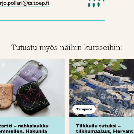
jo.pollari@taitoep.fi
Tutustu myös näihin kursseihin:
Tampere
tartti – nahkalaukku
Tilkkuilu tutuksi –
ommellen, Hakunila
tilkkumaalaus, Hervant