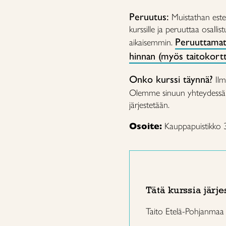
Peruutus:
Muistathan estee
kurssille ja peruuttaa osalli
Peruuttamat
aikaisemmin.
hinnan (myös taitokorttil
Onko kurssi täynnä?
Ilm
Olemme sinuun yhteydessä mi
järjestetään.
Osoite:
Kauppapuistikko 
Tätä kurssia järje
Taito Etelä-Pohjanmaa