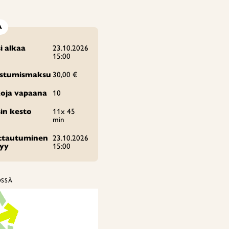
A
i alkaa
23.10.2026
15:00
istumismaksu
30,00 €
oja vapaana
10
in kesto
11x 45
min
ittautuminen
23.10.2026
tyy
15:00
ÖSSÄ