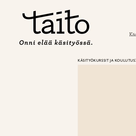
Siirry
sisältöön
Käs
KÄSITYÖKURSSIT JA KOULUTUS