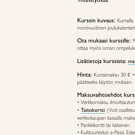
Kurssin kuvaus:
Kurssilla
monivuotinen joulukalenteri 
Ota mukaasi kurssille:
M
ottaa myös oman ompelu
Lisätietoja kurssista:
mar
Hinta:
Kurssimaksu 30 € + 
päätteeksi käytön mukaan.
Maksuvaihtoehdot kurss
• Verkkomaksu ilmoittautu
•
Taitokortti
(Voit osallistu
verkkokaupan kassalla maksu
• Pankkikortti tai käteinen
• Kulttuuriedut: e-Passi, Ed