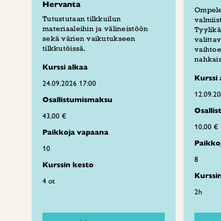
Hervanta
Ompele
Tutustutaan tilkkuilun
valmiis
materiaaleihin ja välineistöön
Tyylikä
sekä värien vaikutukseen
valitta
tilkkutöissä.
vaihtoe
nahkais
Kurssi alkaa
Kurssi 
24.09.2026 17:00
12.09.2
Osallistumismaksu
Osalli
43,00 €
10,00 €
Paikkoja vapaana
Paikko
10
8
Kurssin kesto
Kurssi
4 ot
2h