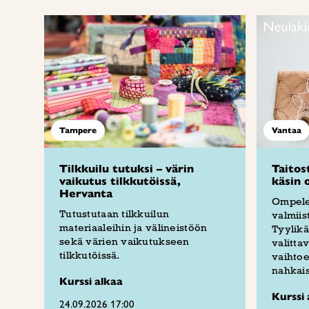
Tampere
Vantaa
Tilkkuilu tutuksi – värin
Taitos
vaikutus tilkkutöissä,
käsin 
Hervanta
Ompele
Tutustutaan tilkkuilun
valmiis
materiaaleihin ja välineistöön
Tyylikä
sekä värien vaikutukseen
valitta
tilkkutöissä.
vaihtoe
nahkais
Kurssi alkaa
Kurssi 
24.09.2026 17:00