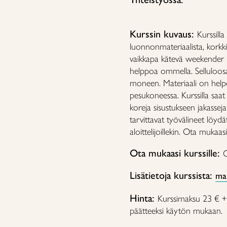
Kurssin kuvaus:
Kurssill
luonnonmateriaalista, korkki
vaikkapa kätevä weekender l
helppoa ommella. Selluloos
moneen. Materiaali on helpo
pesukoneessa. Kurssilla saat
koreja sisustukseen jakasseja i
tarvittavat työvälineet löydä
aloittelijoillekin. Ota mukaas
Ota mukaasi kurssille:
O
Lisätietoja kurssista:
mar
Hinta:
Kurssimaksu 23 € + 
päätteeksi käytön mukaan.