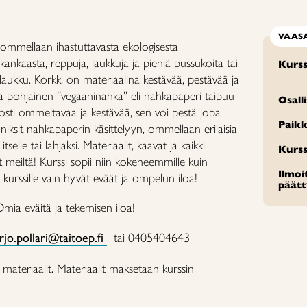
VAAS
a ommellaan ihastuttavasta ekologisesta
kankaasta, reppuja, laukkuja ja pieniä pussukoita tai
Kurss
aukku. Korkki on materiaalina kestävää, pestävää ja
a pohjainen ”vegaaninahka” eli nahkapaperi taipuu
Osall
sti ommeltavaa ja kestävää, sen voi pestä jopa
Paikk
 niksit nahkapaperin käsittelyyn, ommellaan erilaisia
tselle tai lahjaksi. Materiaalit, kaavat ja kaikki
Kurss
t meiltä! Kurssi sopii niin kokeneemmille kuin
Ilmo
i kurssille vain hyvät eväät ja ompelun iloa!
päät
mia eväitä ja tekemisen iloa!
jo.pollari@taitoep.fi
tai 0405404643
materiaalit. Materiaalit maksetaan kurssin