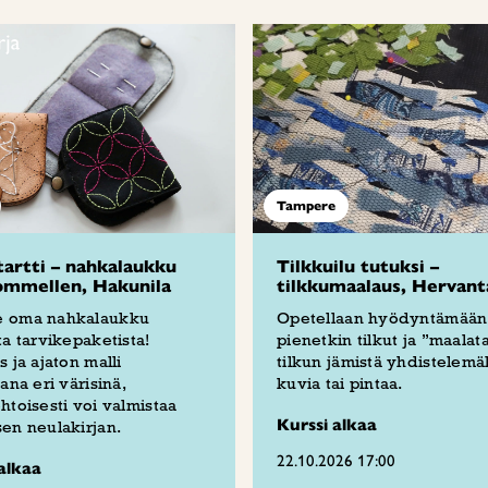
Tampere
tartti – nahkalaukku
Tilkkuilu tutuksi –
ommellen, Hakunila
tilkkumaalaus, Hervant
 oma nahkalaukku
Opetellaan hyödyntämään
ta tarvikepaketista!
pienetkin tilkut ja ”maalat
s ja ajaton malli
tilkun jämistä yhdistelemäl
vana eri värisinä,
kuvia tai pintaa.
htoisesti voi valmistaa
Kurssi alkaa
en neulakirjan.
22.10.2026 17:00
alkaa