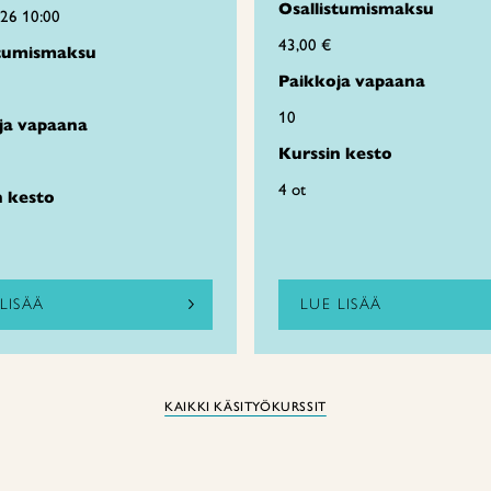
Osallistumismaksu
026 10:00
43,00 €
stumismaksu
Paikkoja vapaana
10
ja vapaana
Kurssin kesto
4 ot
n kesto
LISÄÄ
LUE LISÄÄ
KAIKKI KÄSITYÖKURSSIT