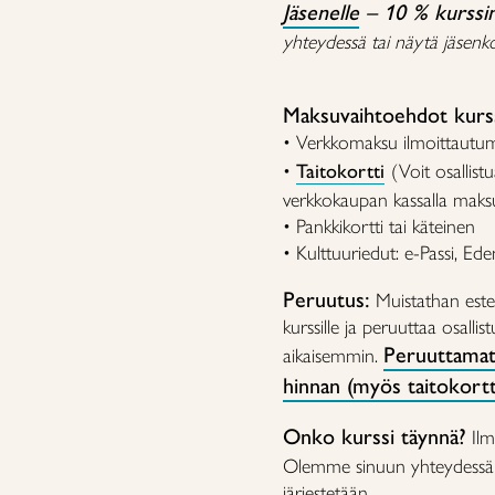
Jäsenelle
– 10 % kurssi
yhteydessä tai näytä jäsenkor
Maksuvaihtoehdot kurss
• Verkkomaksu ilmoittautu
•
Taitokortti
(Voit osallistu
verkkokaupan kassalla maksu
• Pankkikortti tai käteinen
• Kulttuuriedut: e-Passi, Ed
Peruutus:
Muistathan estee
kurssille ja peruuttaa osalli
Peruuttamat
aikaisemmin.
hinnan (myös taitokorttil
Onko kurssi täynnä?
Ilm
Olemme sinuun yhteydessä mi
järjestetään.