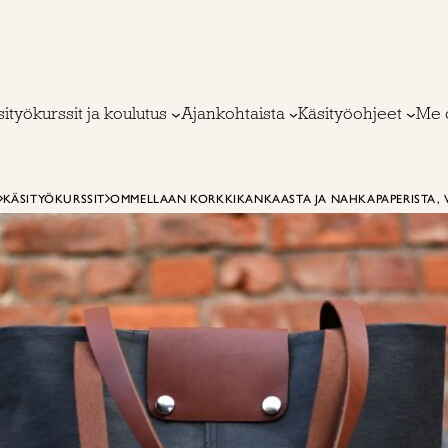
ityökurssit ja koulutus
Ajankohtaista
Käsityöohjeet
Me 
KÄSITYÖKURSSIT
OMMELLAAN KORKKIKANKAASTA JA NAHKAPAPERISTA, 