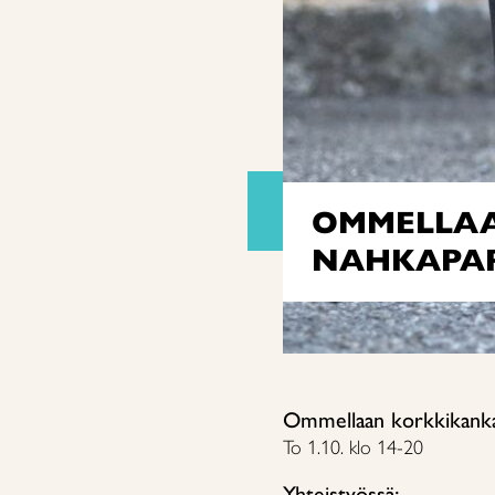
OMMELLAA
NAHKAPAP
Ommellaan korkkikankaa
To 1.10. klo 14-20
Yhteistyössä: