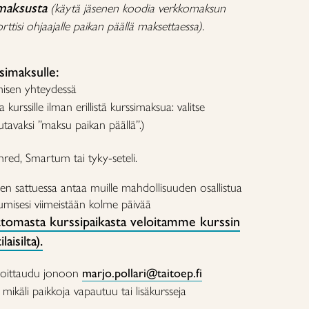
maksusta
(käytä jäsenen koodia verkkomaksun
ttisi ohjaajalle paikan päällä maksettaessa).
imaksulle:
misen yhteydessä
a kurssille ilman erillistä kurssimaksua: valitse
tavaksi ”maksu paikan päällä”.)
enred, Smartum tai tyky-seteli.
n sattuessa antaa muille mahdollisuuden osallistua
stumisesi viimeistään kolme päivää
tomasta kurssipaikasta veloitamme kurssin
aisilta).
oittaudu jonoon
marjo.pollari@taitoep.fi
käli paikkoja vapautuu tai lisäkursseja