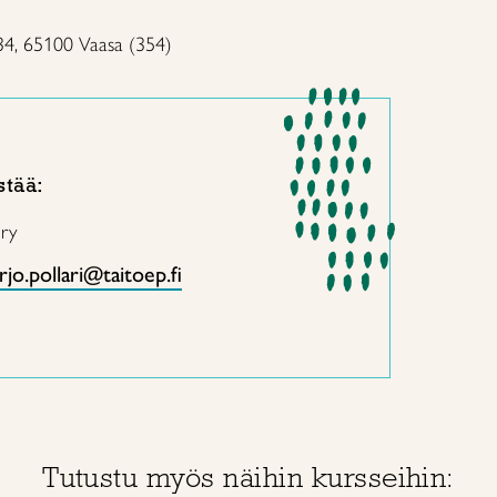
34, 65100 Vaasa (354)
stää:
 ry
jo.pollari@taitoep.fi
Tutustu myös näihin kursseihin: