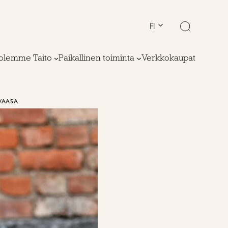
FI
olemme Taito
Paikallinen toiminta
Verkkokaupat
VAASA