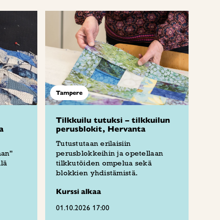
Tampere
Tilkkuilu tutuksi – tilkkuilun
a
perusblokit, Hervanta
Tutustutaan erilaisiin
aan”
perusblokkeihin ja opetellaan
lä
tilkkutöiden ompelua sekä
blokkien yhdistämistä.
Kurssi alkaa
01.10.2026 17:00