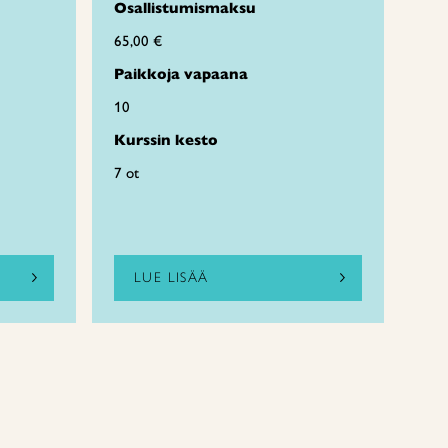
Osallistumismaksu
65,00 €
Paikkoja vapaana
10
Kurssin kesto
7 ot
LUE LISÄÄ