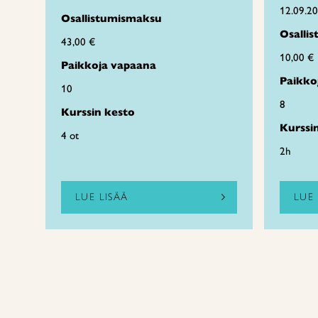
12.09.2
Osallistumismaksu
Osalli
43,00 €
10,00 €
Paikkoja vapaana
Paikko
10
8
Kurssin kesto
Kurssi
4 ot
2h
LUE LISÄÄ
LUE 