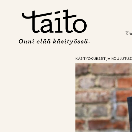
Siirry
sisältöön
Käs
KÄSITYÖKURSSIT JA KOULUTUS