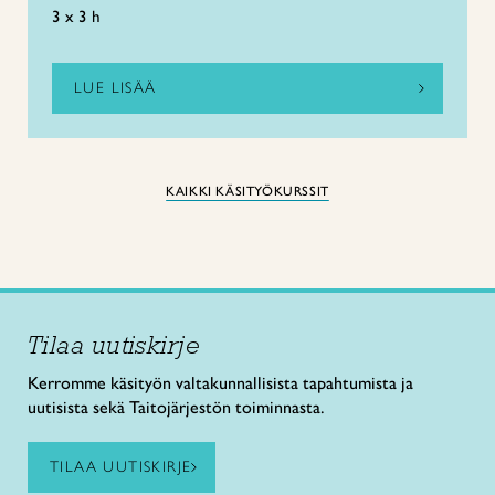
3 x 3 h
LUE LISÄÄ
KAIKKI KÄSITYÖKURSSIT
Tilaa uutiskirje
Kerromme käsityön valtakunnallisista tapahtumista ja
uutisista sekä Taitojärjestön toiminnasta.
TILAA UUTISKIRJE