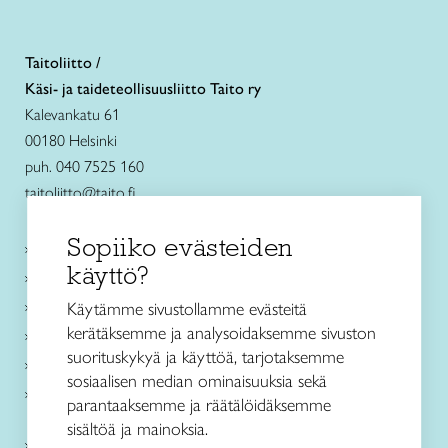
Taitoliitto /
Käsi- ja taideteollisuusliitto Taito ry
Kalevankatu 61
00180 Helsinki
puh. 040 7525 160
taitoliitto@taito.fi
Sopiiko evästeiden
Käsityökurssit ja koulutus
käyttö?
Ajankohtaista
Käsityöohjeet
Käytämme sivustollamme evästeitä
kerätäksemme ja analysoidaksemme sivuston
Me olemme Taito
suorituskykyä ja käyttöä, tarjotaksemme
Paikallinen toiminta
sosiaalisen median ominaisuuksia sekä
Verkkokaupat
parantaaksemme ja räätälöidäksemme
sisältöä ja mainoksia.
Kirjaudu Arviin