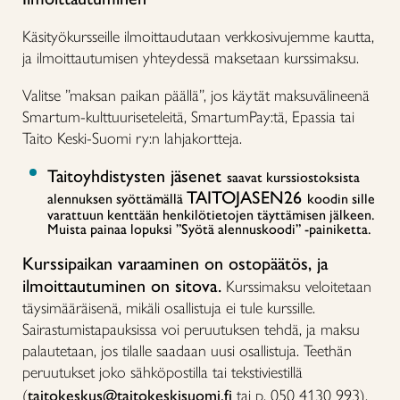
Käsityökursseille ilmoittaudutaan verkkosivujemme kautta,
ja ilmoittautumisen yhteydessä maksetaan kurssimaksu.
Valitse ”maksan paikan päällä”, jos käytät maksuvälineenä
Smartum-kulttuuriseteleitä, SmartumPay:tä, Epassia tai
Taito Keski-Suomi ry:n lahjakortteja.
Taitoyhdistysten jäsenet
saavat kurssiostoksista
TAITOJASEN26
alennuksen syöttämällä
koodin sille
varattuun kenttään henkilötietojen täyttämisen jälkeen.
Muista painaa lopuksi ”Syötä alennuskoodi” -painiketta.
Kurssipaikan varaaminen on ostopäätös, ja
ilmoittautuminen on sitova.
Kurssimaksu veloitetaan
täysimääräisenä, mikäli osallistuja ei tule kurssille.
Sairastumistapauksissa voi peruutuksen tehdä, ja maksu
palautetaan, jos tilalle saadaan uusi osallistuja. Teethän
peruutukset joko sähköpostilla tai tekstiviestillä
(
taitokeskus@taitokeskisuomi.fi
tai p. 050 4130 993).