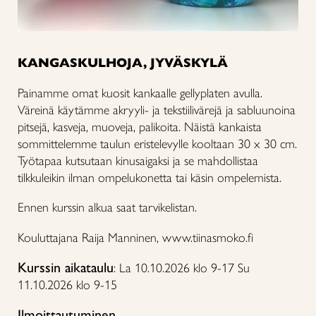
KANGASKULHOJA, JYVÄSKYLÄ
Painamme omat kuosit kankaalle gellyplaten avulla.
Väreinä käytämme akryyli- ja tekstiilivärejä ja sabluunoina
pitsejä, kasveja, muoveja, palikoita. Näistä kankaista
sommittelemme taulun eristelevylle kooltaan 30 x 30 cm.
Työtapaa kutsutaan kinusaigaksi ja se mahdollistaa
tilkkuleikin ilman ompelukonetta tai käsin ompelemista.
E
nnen kurssin alkua saat tarvikelistan.
Kouluttajana Raija Manninen, www.tiinasmoko.fi
Kurssin aikataulu
: La 10.10.2026 klo 9-17 Su
11.10.2026 klo 9-15
Ilmoittautuminen