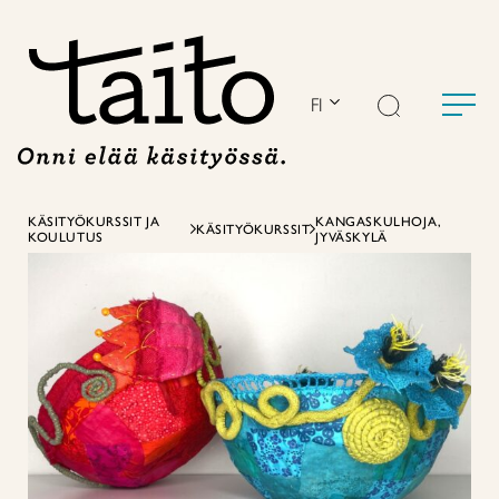
Siirry
sisältöön
FI
KÄSITYÖKURSSIT JA
KANGASKULHOJA,
KÄSITYÖKURSSIT
KOULUTUS
JYVÄSKYLÄ