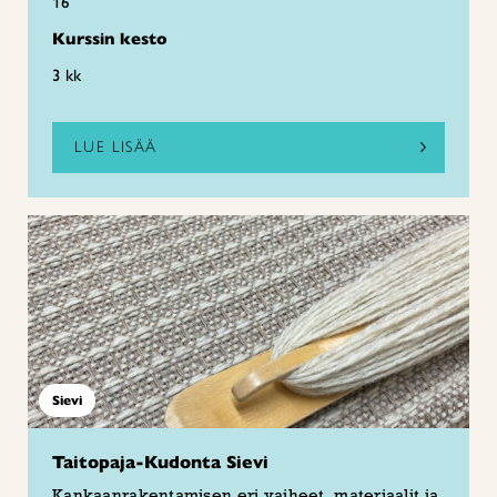
16
Kurssin kesto
3 kk
LUE LISÄÄ
Sievi
Taitopaja-Kudonta Sievi
Kankaanrakentamisen eri vaiheet, materiaalit ja