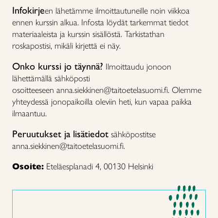
Infokirje
en lähetämme ilmoittautuneille noin viikkoa
ennen kurssin alkua. Infosta löydät tarkemmat tiedot
materiaaleista ja kurssin sisällöstä. Tarkistathan
roskapostisi, mikäli kirjettä ei näy.
Onko kurssi jo täynnä?
Ilmoittaudu jonoon
lähettämällä sähköposti
osoitteeseen anna.siekkinen@taitoetelasuomi.fi. Olemme
yhteydessä jonopaikoilla oleviin heti, kun vapaa paikka
ilmaantuu.
Peruutukset ja lisätiedot
sähköpostitse
anna.siekkinen@taitoetelasuomi.fi.
Osoite:
Eteläesplanadi 4, 00130 Helsinki