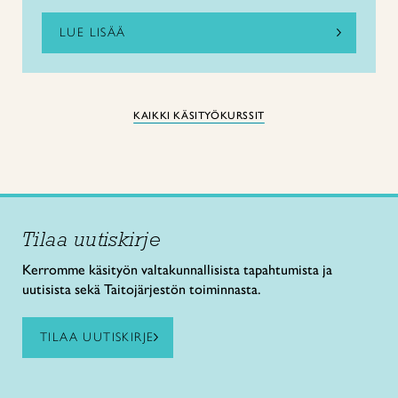
LUE LISÄÄ
KAIKKI KÄSITYÖKURSSIT
Tilaa uutiskirje
Kerromme käsityön valtakunnallisista tapahtumista ja
uutisista sekä Taitojärjestön toiminnasta.
TILAA UUTISKIRJE