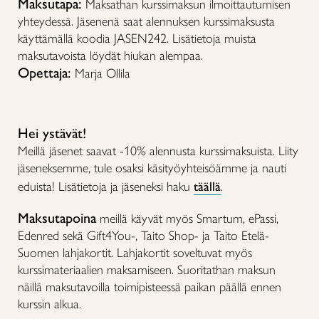
Maksutapa:
Maksathan kurssimaksun ilmoittautumisen
yhteydessä. Jäsenenä saat alennuksen kurssimaksusta
käyttämällä koodia JASEN242. Lisätietoja muista
maksutavoista löydät hiukan alempaa.
Opettaja:
Marja Ollila
Hei ystävät!
Meillä jäsenet saavat -10% alennusta kurssimaksuista. Liity
jäseneksemme, tule osaksi käsityöyhteisöämme ja nauti
eduista! Lisätietoja ja jäseneksi haku
täällä
.
Maksutapoina
meillä käyvät myös Smartum, ePassi,
Edenred sekä Gift4You-, Taito Shop- ja Taito Etelä-
Suomen lahjakortit. Lahjakortit soveltuvat myös
kurssimateriaalien maksamiseen. Suoritathan maksun
näillä maksutavoilla toimipisteessä paikan päällä ennen
kurssin alkua.