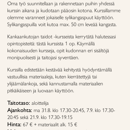
Oma työ suunnitellaan ja rakennetaan puihin yhdessä
kurssin aikana ja kudotaan pääosin kotona. Kurssillamme
olemme varanneet jokaiselle sylikangaspuut käyttöön.
Sylikangaspuilla voit kutoa max. 50 cm leveää kangasta.
Kankaankutojan taidot -kursseista kerrytätä halutessasi
opintopisteitä: tästä kurssista 1 op. Käymällä
kokonaisuuden kursseja, opit kudonnan eri sisältöjä
monipuolisesti ja taitojasi syventäen.
Kurssilla edistetään kestävää kehitystä hyödyntämällä
vastuullisia materiaaleja, kuten kierrätettyjä tai
ylijäämälankoja, sekä kannustamalla materiaalien
pitkäikäiseen ja luovaan käyttöön.
Taitotaso:
aloittelija
Ajankohta:
ma 31.8. klo 17.30-20.45, 7.9. klo 17.30-
20.45 sekä 21.9. klo 17.30-19.15
Hinta:
67 € + materiaalit alk. 15 €