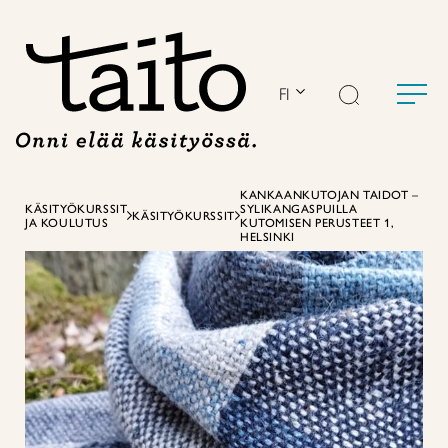
Siirry
sisältöön
FI
KANKAANKUTOJAN TAIDOT –
KÄSITYÖKURSSIT
SYLIKANGASPUILLA
KÄSITYÖKURSSIT
JA KOULUTUS
KUTOMISEN PERUSTEET 1,
HELSINKI