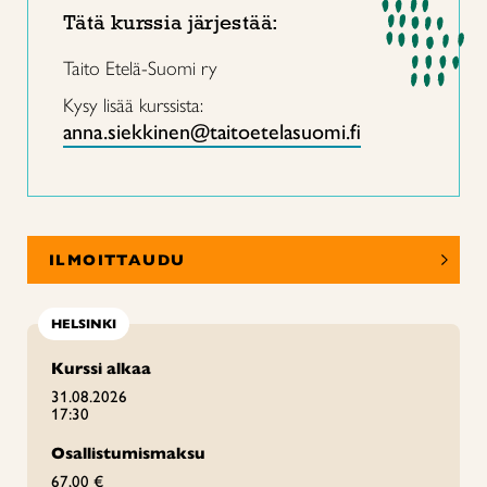
Tätä kurssia järjestää:
Taito Etelä-Suomi ry
Kysy lisää kurssista:
anna.siekkinen@taitoetelasuomi.fi
ILMOITTAUDU
HELSINKI
Kurssi alkaa
31.08.2026
17:30
Osallistumismaksu
67,00 €