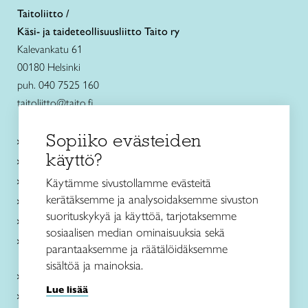
Taitoliitto /
Käsi- ja taideteollisuusliitto Taito ry
Kalevankatu 61
00180 Helsinki
puh. 040 7525 160
taitoliitto@taito.fi
Sopiiko evästeiden
Käsityökurssit ja koulutus
käyttö?
Ajankohtaista
Käsityöohjeet
Käytämme sivustollamme evästeitä
kerätäksemme ja analysoidaksemme sivuston
Me olemme Taito
suorituskykyä ja käyttöä, tarjotaksemme
Paikallinen toiminta
sosiaalisen median ominaisuuksia sekä
Verkkokaupat
parantaaksemme ja räätälöidäksemme
sisältöä ja mainoksia.
Kirjaudu Arviin
Lue lisää
Kirjaudu Taitocampukseen