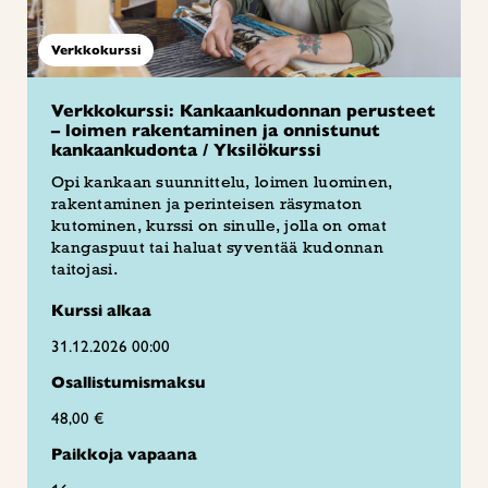
Verkkokurssi
Verkkokurssi: Kankaankudonnan perusteet
– loimen rakentaminen ja onnistunut
kankaankudonta / Yksilökurssi
Opi kankaan suunnittelu, loimen luominen,
rakentaminen ja perinteisen räsymaton
kutominen, kurssi on sinulle, jolla on omat
kangaspuut tai haluat syventää kudonnan
taitojasi.
Kurssi alkaa
31.12.2026 00:00
Osallistumismaksu
48,00 €
Paikkoja vapaana