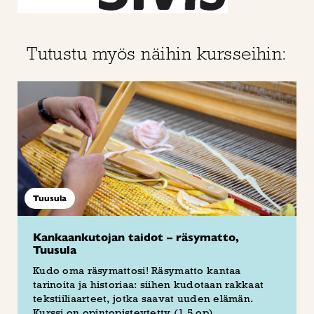
Tutustu myös näihin kursseihin:
Tuusula
Kankaankutojan taidot – räsymatto,
Tuusula
Kudo oma räsymattosi! Räsymatto kantaa
tarinoita ja historiaa: siihen kudotaan rakkaat
tekstiiliaarteet, jotka saavat uuden elämän.
Kurssi on opintopisteytetty (1,5 op)