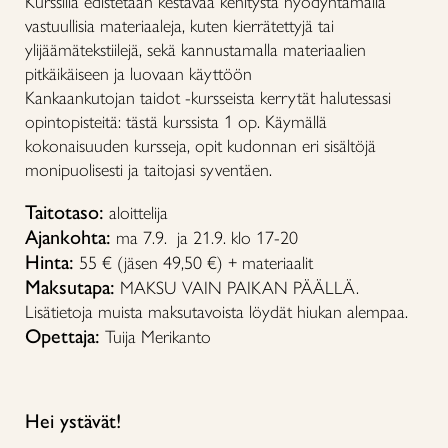
Kurssilla edistetään kestävää kehitystä hyödyntämällä
vastuullisia materiaaleja, kuten kierrätettyjä tai
ylijäämätekstiilejä, sekä kannustamalla materiaalien
pitkäikäiseen ja luovaan käyttöön
Kankaankutojan taidot -kursseista kerrytät halutessasi
opintopisteitä: tästä kurssista 1 op. Käymällä
kokonaisuuden kursseja, opit kudonnan eri sisältöjä
monipuolisesti ja taitojasi syventäen.
Taitotaso:
aloittelija
Ajankohta:
ma 7.9. ja 21.9. klo 17-20
Hinta:
55 € (jäsen 49,50 €) + materiaalit
Maksutapa:
MAKSU VAIN PAIKAN PÄÄLLÄ.
Lisätietoja muista maksutavoista löydät hiukan alempaa.
Opettaja:
Tuija Merikanto
Hei ystävät!