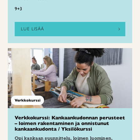
9+3
LUE LISÄÄ
Verkkokurssi
Verkkokurssi: Kankaankudonnan perusteet
– loimen rakentaminen ja onnistunut
kankaankudonta / Yksilökurssi
Opi kankaan suunnittelu, loimen luominen,