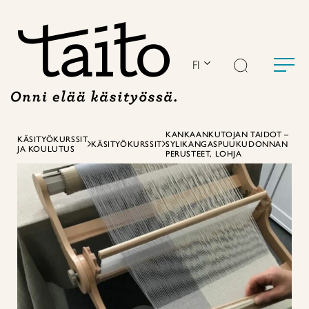
Siirry
sisältöön
FI
KANKAANKUTOJAN TAIDOT –
KÄSITYÖKURSSIT
KÄSITYÖKURSSIT
SYLIKANGASPUUKUDONNAN
JA KOULUTUS
PERUSTEET, LOHJA