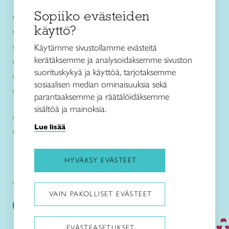
Sopiiko evästeiden
Käsityökurssit ja koulutus
käyttö?
Ajankohtaista
Käsityöohjeet
Käytämme sivustollamme evästeitä
kerätäksemme ja analysoidaksemme sivuston
Me olemme Taito
suorituskykyä ja käyttöä, tarjotaksemme
Paikallinen toiminta
sosiaalisen median ominaisuuksia sekä
Verkkokaupat
parantaaksemme ja räätälöidäksemme
sisältöä ja mainoksia.
Kirjaudu Arviin
Lue lisää
Kirjaudu Taitocampukseen
HYVÄKSY EVÄSTEET
Taitoliitto:
Taito-lehti:
VAIN PAKOLLISET EVÄSTEET
EVÄSTEASETUKSET