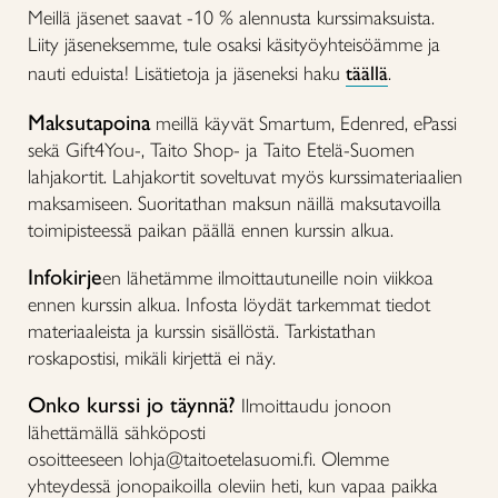
Meillä jäsenet saavat -10 % alennusta kurssimaksuista.
Liity jäseneksemme, tule osaksi käsityöyhteisöämme ja
nauti eduista! Lisätietoja ja jäseneksi haku
täällä
.
Maksutapoina
meillä käyvät Smartum, Edenred, ePassi
sekä Gift4You-, Taito Shop- ja Taito Etelä-Suomen
lahjakortit. Lahjakortit soveltuvat myös kurssimateriaalien
maksamiseen. Suoritathan maksun näillä maksutavoilla
toimipisteessä paikan päällä ennen kurssin alkua.
Infokirje
en lähetämme ilmoittautuneille noin viikkoa
ennen kurssin alkua. Infosta löydät tarkemmat tiedot
materiaaleista ja kurssin sisällöstä. Tarkistathan
roskapostisi, mikäli kirjettä ei näy.
Onko kurssi jo täynnä?
Ilmoittaudu jonoon
lähettämällä sähköposti
osoitteeseen lohja@taitoetelasuomi.fi. Olemme
yhteydessä jonopaikoilla oleviin heti, kun vapaa paikka