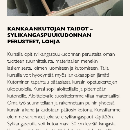
KANKAANKUTOJAN TAIDOT –
SYLIKANGASPUUKUDONNAN
PERUSTEET, LOHJA
Kurssilla opit sylikangaspuukudonnan perusteita oman
tuotteen suunnittelusta, materiaalien menekin
laskemisesta, loimen luomiseen ja kutomiseen. Tällä
kurssilla voit hyödyntää myös lankakaappien jämät!
Kutominen tapahtuu pääasiassa kurssin opetuskertojen
ulkopuolella. Kurssi sopii aloittelijalle ja pidempään
kutoneille. Aloittelevalle suosittelemme villaa materiaaliksi.
Oma työ suunnitellaan ja rakennetaan puihin yhdessä
kurssin aikana ja kudotaan pääosin kotona. Kurssillamme
olemme varanneet jokaiselle sylikangaspuut käyttöön.
Sylikangaspuilla voit kutoa max. 50 cm leveää kangasta.