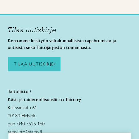
Tilaa uutiskirje
Kerromme käsityön valtakunnallisista tapahtumista ja
uutisista sekä Taitojärjestön toiminnasta.
TILAA UUTISKIRJE
Taitoliitto /
Käsi- ja taideteollisuusliitto Taito ry
Kalevankatu 61
00180 Helsinki
puh. 040 7525 160
taitoliitto@taito.fi