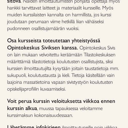
sitova
.
Näiden ilmoittautumisten pohjalta opettaja myös
hankkii tarvittavat laitteet ja materiaalit kursseille. Myös
muiden kurssilaisten kannalta on harmillista, jos kurssi
joudutaan perumaan viime hetkillä liian vähäiseksi
pudonneen osallistujamäärän vuoksi.
Osa kursseista toteutetaan yhteistyössä
Opintokeskus Siviksen kanssa.
Opintokeskus Sivis
on lain mukaan velvoitettu keräämään Tilastokeskuksen
määrittämiä tilastotietoja koulutusten osallistujista, siksi
kurssien ilmoittautujilta kysytään joitain taustatietoja mm.
sukupuoli, koulutustausta ja kieli. Tietoja käsitellään vain
laajoina massatietoina vapaan sivistystyön koulutusten
opiskelijaprofiilin kuvaamiseksi.
Voit perua kurssin veloituksetta viikkoa ennen
kurssin alkua
, muussa tapauksessa veloitamme
kurssimaksun kokonaisuudessaan.
Lähetämme infokirjeen
ilmoittautuneille noin viikkoa