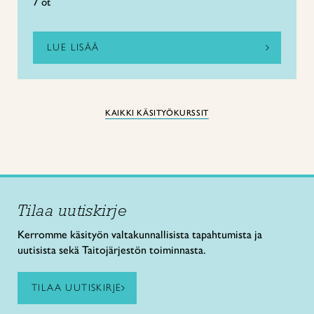
7 ot
LUE LISÄÄ
KAIKKI KÄSITYÖKURSSIT
Tilaa uutiskirje
Kerromme käsityön valtakunnallisista tapahtumista ja
uutisista sekä Taitojärjestön toiminnasta.
TILAA UUTISKIRJE