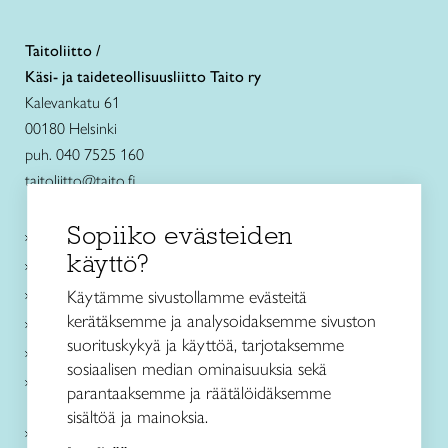
Taitoliitto /
Käsi- ja taideteollisuusliitto Taito ry
Kalevankatu 61
00180 Helsinki
puh. 040 7525 160
taitoliitto@taito.fi
Sopiiko evästeiden
Käsityökurssit ja koulutus
käyttö?
Ajankohtaista
Käsityöohjeet
Käytämme sivustollamme evästeitä
kerätäksemme ja analysoidaksemme sivuston
Me olemme Taito
suorituskykyä ja käyttöä, tarjotaksemme
Paikallinen toiminta
sosiaalisen median ominaisuuksia sekä
Verkkokaupat
parantaaksemme ja räätälöidäksemme
sisältöä ja mainoksia.
Kirjaudu Arviin