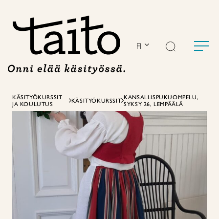
Siirry
sisältöön
FI
KÄSITYÖKURSSIT
KANSALLISPUKUOMPELU,
KÄSITYÖKURSSIT
JA KOULUTUS
SYKSY 26, LEMPÄÄLÄ