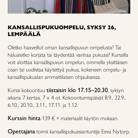
KANSALLISPUKUOMPELU, SYKSY 26,
LEMPÄÄLÄ
Oletko haaveillut oman kansallispuvun ompelusta? Tai
haluaisitko korjata tai täydentää vanhaa pukuasi? Kurssilla
voit aloittaa kansallispuvun ompelun, ommella yksittäisen
osan tai uudistaa käytettyä pukua, kokeneen ompelu- ja
kansallispukualan ammattilaisen ohjauksessa.
tiistaisin klo 17.15–20.30
Kurssi kokoontuu
, syksyn
aikana 7 kertaa, 7 x 4 ot. Kokoontumispäivät 8.9., 22.9.,
6.10., 20.10., 3.11., 17.11. ja 1.12.
Kurssin hinta
139 € + materiaalit käytön mukaan.
Opettajana
toimii kansallispukuasiantuntija Eeva Nytorp.