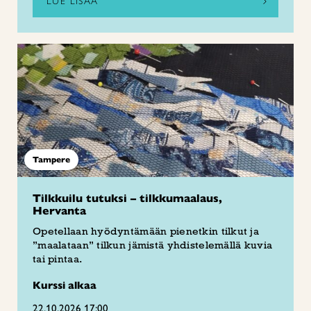
LUE LISÄÄ
Tampere
Tilkkuilu tutuksi – tilkkumaalaus,
Hervanta
Opetellaan hyödyntämään pienetkin tilkut ja
”maalataan” tilkun jämistä yhdistelemällä kuvia
tai pintaa.
Kurssi alkaa
22.10.2026 17:00