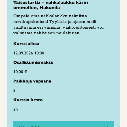
Taitostartti – nahkalaukku käsin
ommellen, Hakunila
Ompele oma nahkalaukku valmiista
tarvikepaketista! Tyylikäs ja ajaton malli
valittavana eri värisinä, vaihtoehtoisesti voi
valmistaa nahkaisen neulakirjan.
Kurssi alkaa
12.09.2026 10:00
Osallistumismaksu
10,00 €
Paikkoja vapaana
8
Kurssin kesto
2h