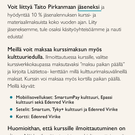
Voit liittyä Taito Pirkanmaan
jäseneksi
ja
hyödyntää 10 % jäsenalennuksen kurssi- ja
materiaalimaksuista koko vuoden ajan. Liity
jäseneksemme, tule osaksi käsityöyhteisöämme ja nauti
eduista!
Meillä voit maksaa kurssimaksun myös
kulttuuriedulla.
Ilmoittautuessa kurssille, valitse
kurssiverkkokaupassa maksutavaksi ”maksu paikan päällä”
ja kirjoita Lisätietoa- kenttään millä kulttuurimaksuvälineillä
maksat. Kurssin voi maksaa myös kortilla paikan päällä.
Meillä käyvät:
Mobiilisovellukset: SmartumPay kulttuuri, Epassi
kulttuuri sekä Edenred Virike
Setelit: Smartum, Tyky+ kulttuuri ja Edenred Virike
Kortti: Edenred Virike
Huomioithan, että kurssille ilmoittautuminen on