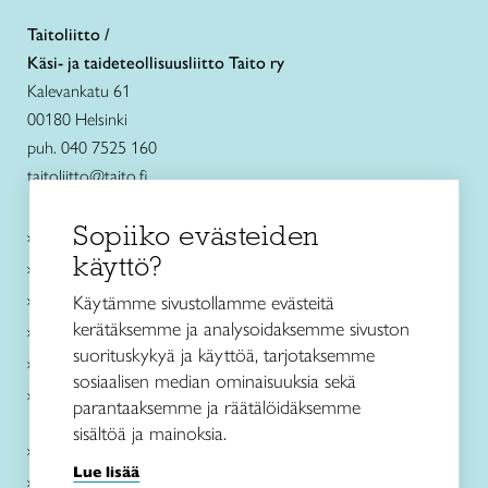
Taitoliitto /
Käsi- ja taideteollisuusliitto Taito ry
Kalevankatu 61
00180 Helsinki
puh. 040 7525 160
taitoliitto@taito.fi
Sopiiko evästeiden
Käsityökurssit ja koulutus
käyttö?
Ajankohtaista
Käsityöohjeet
Käytämme sivustollamme evästeitä
kerätäksemme ja analysoidaksemme sivuston
Me olemme Taito
suorituskykyä ja käyttöä, tarjotaksemme
Paikallinen toiminta
sosiaalisen median ominaisuuksia sekä
Verkkokaupat
parantaaksemme ja räätälöidäksemme
sisältöä ja mainoksia.
Kirjaudu Arviin
Lue lisää
Kirjaudu Taitocampukseen