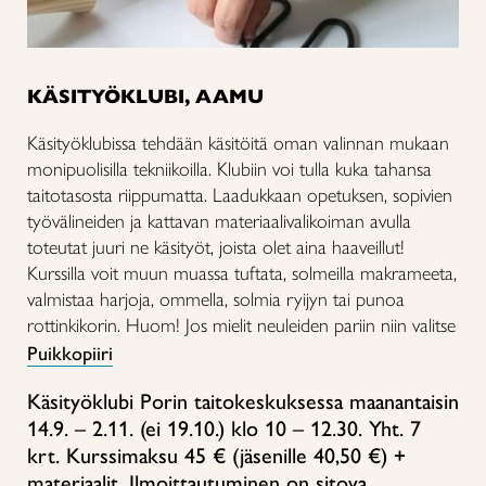
KÄSITYÖKLUBI, AAMU
Käsityöklubissa tehdään käsitöitä oman valinnan mukaan
monipuolisilla tekniikoilla. Klubiin voi tulla kuka tahansa
taitotasosta riippumatta. Laadukkaan opetuksen, sopivien
työvälineiden ja kattavan materiaalivalikoiman avulla
toteutat juuri ne käsityöt, joista olet aina haaveillut!
Kurssilla voit muun muassa tuftata, solmeilla makrameeta,
valmistaa harjoja, ommella, solmia ryijyn tai punoa
rottinkikorin.
Huom! Jos mielit neuleiden pariin niin valitse
Puikkopiiri
Käsityöklubi Porin taitokeskuksessa maanantaisin
14.9. – 2.11. (ei 19.10.) klo 10 – 12.30. Yht. 7
krt. Kurssimaksu 45 € (jäsenille 40,50 €) +
materiaalit. Ilmoittautuminen on sitova.