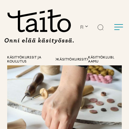
Siirry
sisältöön
FI
KÄSITYÖKURSSIT JA
KÄSITYÖKLUBI,
KÄSITYÖKURSSIT
KOULUTUS
AAMU