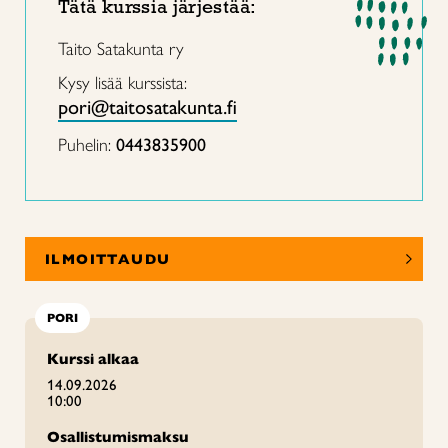
Tätä kurssia järjestää:
Taito Satakunta ry
Kysy lisää kurssista:
pori@taitosatakunta.fi
Puhelin:
0443835900
ILMOITTAUDU
PORI
Kurssi alkaa
14.09.2026
10:00
Osallistumismaksu