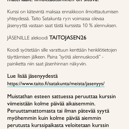
Kurssi on kätevintä maksaa ennakkoon ilmoittautumisen
yhteydessä. Taito Satakunta ry:n voimassa olevaa
jäsenyyttä vastaan saat tästä kurssista 10 % alennuksen.
TAITOJASEN26
JÄSENILLE alekoodi
Koodi syötetään sille varattuun kenttään henkilötietojen
täyttämisen jälkeen. Paina ”syötä alennuskoodi” -
painiketta niin saat jäsenhinnan näkyviin.
Lue lisää jäsenyydestä
https://www.taito.fi/satakunta/meista/jasenyys/
Muistathan esteen sattuessa peruuttaa kurssin
viimeistään kolme päivää aikaisemmin.
Peruuttamattomasta tai ilman pätevää syytä
myöhemmin kuin kolme päivää aiemmin
perutusta kurssipaikasta veloitetaan kurssin