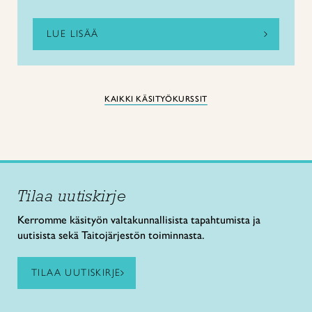
LUE LISÄÄ
KAIKKI KÄSITYÖKURSSIT
Tilaa uutiskirje
Kerromme käsityön valtakunnallisista tapahtumista ja
uutisista sekä Taitojärjestön toiminnasta.
TILAA UUTISKIRJE