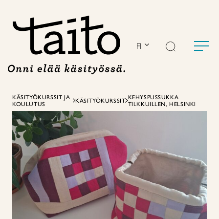
Siirry
sisältöön
FI
KÄSITYÖKURSSIT JA
KEHYSPUSSUKKA
KÄSITYÖKURSSIT
KOULUTUS
TILKKUILLEN, HELSINKI