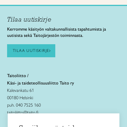
Tilaa uutiskirje
Kerromme käsityön valtakunnallisista tapahtumista ja
uutisista sekä Taitojärjestön toiminnasta.
TILAA UUTISKIRJE
Taitoliitto /
Käsi- ja taideteollisuusliitto Taito ry
Kalevankatu 61
00180 Helsinki
puh. 040 7525 160
taitoliitto@taito.fi