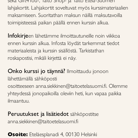
sekä Gift4You-, Taito Shop- ja Taito Etelä-Suomen
lahjakortit. Lahjakortit soveltuvat myös kurssimateriaalien
maksamiseen. Suoritathan maksun näillä maksutavoilla
toimipisteessä paikan päällä ennen kurssin alkua.
Infokirje
en lähetämme ilmoittautuneille noin viikkoa
ennen kurssin alkua. Infosta löydät tarkemmat tiedot
materiaaleista ja kurssin sisällöstä. Tarkistathan
roskapostisi, mikäli kirjettä ei näy.
Onko kurssi jo täynnä?
Ilmoittaudu jonoon
lähettämällä sähköposti
osoitteeseen anna.siekkinen@taitoetelasuomi.fi. Olemme
yhteydessä jonopaikoilla oleviin heti, kun vapaa paikka
ilmaantuu.
Peruutukset ja lisätiedot
sähköpostitse
anna.siekkinen@taitoetelasuomi.fi
Osoite:
Eteläesplanadi 4, 00130 Helsinki