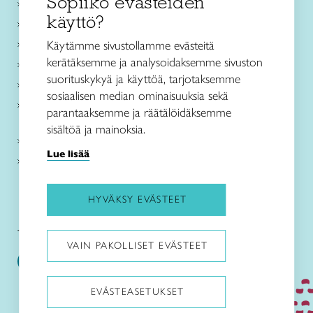
Sopiiko evästeiden
Käsityökurssit ja koulutus
käyttö?
Ajankohtaista
Käsityöohjeet
Käytämme sivustollamme evästeitä
kerätäksemme ja analysoidaksemme sivuston
Me olemme Taito
suorituskykyä ja käyttöä, tarjotaksemme
Paikallinen toiminta
sosiaalisen median ominaisuuksia sekä
Verkkokaupat
parantaaksemme ja räätälöidäksemme
sisältöä ja mainoksia.
Kirjaudu Arviin
Lue lisää
Kirjaudu Taitocampukseen
HYVÄKSY EVÄSTEET
Taitoliitto:
Taito-lehti:
VAIN PAKOLLISET EVÄSTEET
EVÄSTEASETUKSET
Pysäytä animaatiot