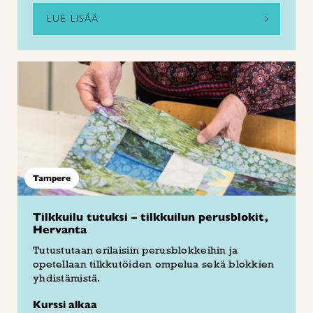
LUE LISÄÄ
Tampere
Tilkkuilu tutuksi – tilkkuilun perusblokit,
Hervanta
Tutustutaan erilaisiin perusblokkeihin ja
opetellaan tilkkutöiden ompelua sekä blokkien
yhdistämistä.
Kurssi alkaa