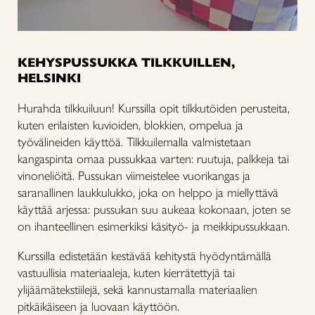
KEHYSPUSSUKKA TILKKUILLEN,
HELSINKI
Hurahda tilkkuiluun! Kurssilla opit tilkkutöiden perusteita,
kuten erilaisten kuvioiden, blokkien, ompelua ja
työvälineiden käyttöä. Tilkkuilemalla valmistetaan
kangaspinta omaa pussukkaa varten: ruutuja, palkkeja tai
vinoneliöitä. Pussukan viimeistelee vuorikangas ja
saranallinen laukkulukko, joka on helppo ja miellyttävä
käyttää arjessa: pussukan suu aukeaa kokonaan, joten se
on ihanteellinen esimerkiksi käsityö- ja meikkipussukkaan.
Kurssilla edistetään kestävää kehitystä hyödyntämällä
vastuullisia materiaaleja, kuten kierrätettyjä tai
ylijäämätekstiilejä, sekä kannustamalla materiaalien
pitkäikäiseen ja luovaan käyttöön.