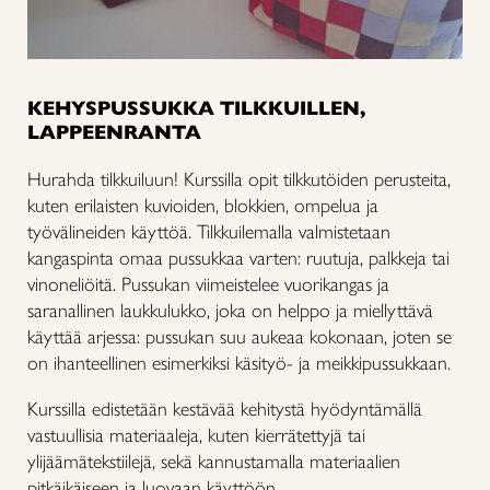
KEHYSPUSSUKKA TILKKUILLEN,
LAPPEENRANTA
Hurahda tilkkuiluun! Kurssilla opit tilkkutöiden perusteita,
kuten erilaisten kuvioiden, blokkien, ompelua ja
työvälineiden käyttöä. Tilkkuilemalla valmistetaan
kangaspinta omaa pussukkaa varten: ruutuja, palkkeja tai
vinoneliöitä. Pussukan viimeistelee vuorikangas ja
saranallinen laukkulukko, joka on helppo ja miellyttävä
käyttää arjessa: pussukan suu aukeaa kokonaan, joten se
on ihanteellinen esimerkiksi käsityö- ja meikkipussukkaan.
Kurssilla edistetään kestävää kehitystä hyödyntämällä
vastuullisia materiaaleja, kuten kierrätettyjä tai
ylijäämätekstiilejä, sekä kannustamalla materiaalien
pitkäikäiseen ja luovaan käyttöön.