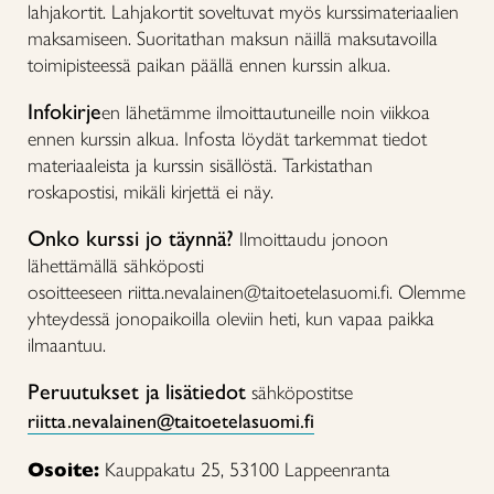
lahjakortit. Lahjakortit soveltuvat myös kurssimateriaalien
maksamiseen. Suoritathan maksun näillä maksutavoilla
toimipisteessä paikan päällä ennen kurssin alkua.
Infokirje
en lähetämme ilmoittautuneille noin viikkoa
ennen kurssin alkua. Infosta löydät tarkemmat tiedot
materiaaleista ja kurssin sisällöstä. Tarkistathan
roskapostisi, mikäli kirjettä ei näy.
Onko kurssi jo täynnä?
Ilmoittaudu jonoon
lähettämällä sähköposti
osoitteeseen riitta.nevalainen@taitoetelasuomi.fi. Olemme
yhteydessä jonopaikoilla oleviin heti, kun vapaa paikka
ilmaantuu.
Peruutukset ja lisätiedot
sähköpostitse
riitta.nevalainen@taitoetelasuomi.fi
Osoite:
Kauppakatu 25, 53100 Lappeenranta