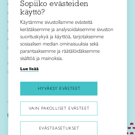
Sopiiko evästeiden
Käsityökurssit ja koulutus
käyttö?
Ajankohtaista
Käsityöohjeet
Käytämme sivustollamme evästeitä
kerätäksemme ja analysoidaksemme sivuston
Me olemme Taito
suorituskykyä ja käyttöä, tarjotaksemme
Paikallinen toiminta
sosiaalisen median ominaisuuksia sekä
Verkkokaupat
parantaaksemme ja räätälöidäksemme
sisältöä ja mainoksia.
Kirjaudu Arviin
Lue lisää
Kirjaudu Taitocampukseen
HYVÄKSY EVÄSTEET
Taitoliitto:
Taito-lehti:
VAIN PAKOLLISET EVÄSTEET
EVÄSTEASETUKSET
Pysäytä animaatiot