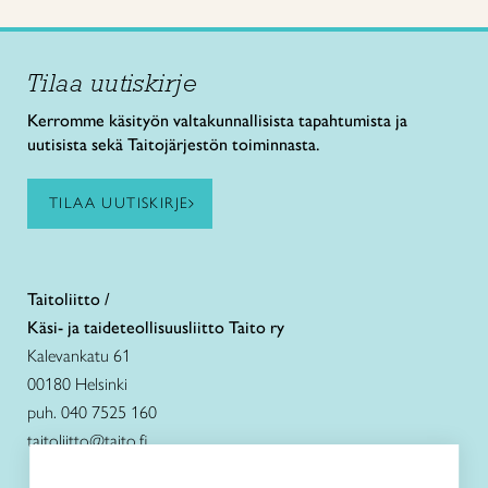
Tilaa uutiskirje
Kerromme käsityön valtakunnallisista tapahtumista ja
uutisista sekä Taitojärjestön toiminnasta.
TILAA UUTISKIRJE
Taitoliitto /
Käsi- ja taideteollisuusliitto Taito ry
Kalevankatu 61
00180 Helsinki
puh. 040 7525 160
taitoliitto@taito.fi