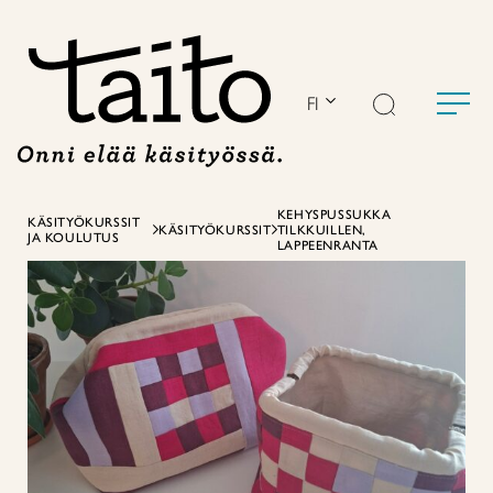
Siirry
sisältöön
FI
KEHYSPUSSUKKA
KÄSITYÖKURSSIT
KÄSITYÖKURSSIT
TILKKUILLEN,
JA KOULUTUS
LAPPEENRANTA