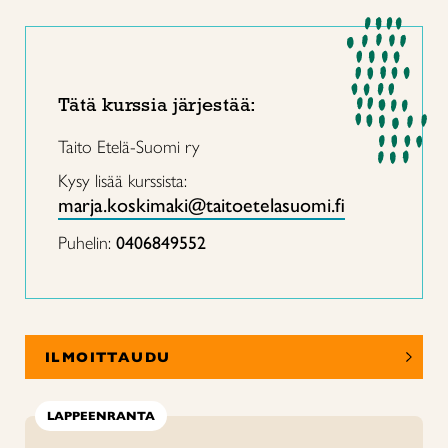
Tätä kurssia järjestää:
Taito Etelä-Suomi ry
Kysy lisää kurssista:
marja.koskimaki@taitoetelasuomi.fi
Puhelin:
0406849552
ILMOITTAUDU
LAPPEENRANTA