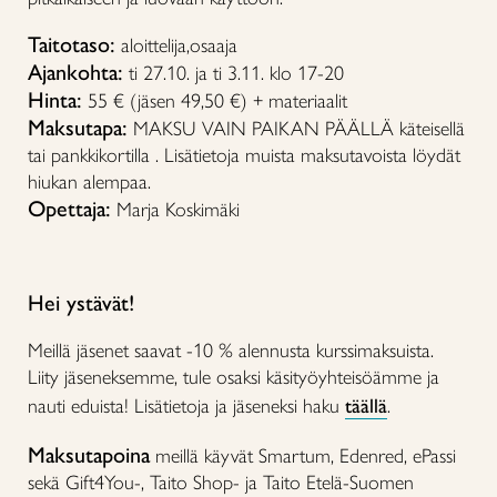
Taitotaso:
aloittelija,osaaja
Ajankohta:
ti 27.10. ja ti 3.11. klo 17-20
Hinta:
55 € (jäsen 49,50 €) + materiaalit
Maksutapa:
MAKSU VAIN PAIKAN PÄÄLLÄ käteisellä
tai pankkikortilla . Lisätietoja muista maksutavoista löydät
hiukan alempaa.
Opettaja:
Marja Koskimäki
Hei ystävät!
Meillä jäsenet saavat -10 % alennusta kurssimaksuista.
Liity jäseneksemme, tule osaksi käsityöyhteisöämme ja
nauti eduista! Lisätietoja ja jäseneksi haku
täällä
.
Maksutapoina
meillä käyvät Smartum, Edenred, ePassi
sekä Gift4You-, Taito Shop- ja Taito Etelä-Suomen