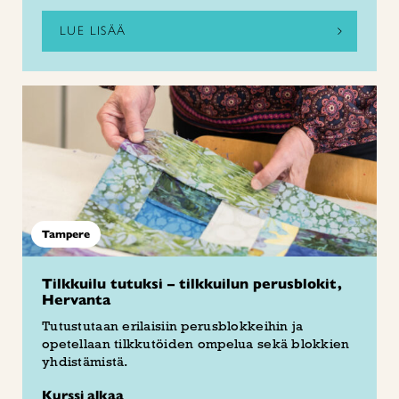
LUE LISÄÄ
Tampere
Tilkkuilu tutuksi – tilkkuilun perusblokit,
Hervanta
Tutustutaan erilaisiin perusblokkeihin ja
opetellaan tilkkutöiden ompelua sekä blokkien
yhdistämistä.
Kurssi alkaa