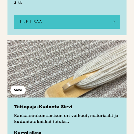
3 kk
LUE LISÄÄ
Sievi
Taitopaja-Kudonta Sievi
Kankaanrakentamisen eri vaiheet, materiaalit ja
kudontatekniikat tutuksi.
Kurssi alkaa