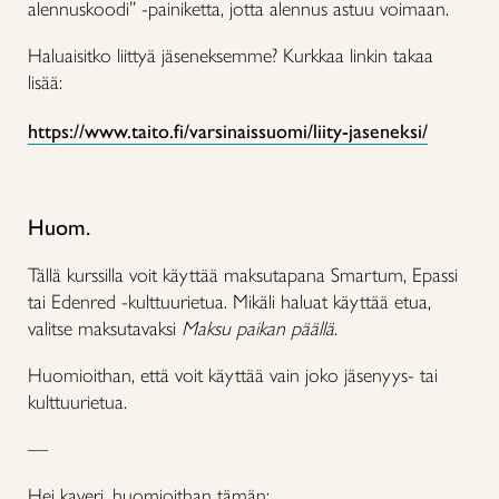
alennuskoodi” -painiketta, jotta alennus astuu voimaan.
Haluaisitko liittyä jäseneksemme? Kurkkaa linkin takaa
lisää:
https://www.taito.fi/varsinaissuomi/liity-jaseneksi/
Huom.
Tällä kurssilla voit käyttää maksutapana Smartum, Epassi
tai Edenred -kulttuurietua. Mikäli haluat käyttää etua,
valitse maksutavaksi
Maksu paikan päällä
.
Huomioithan, että voit käyttää vain joko jäsenyys- tai
kulttuurietua.
—
Hei kaveri, huomioithan tämän: