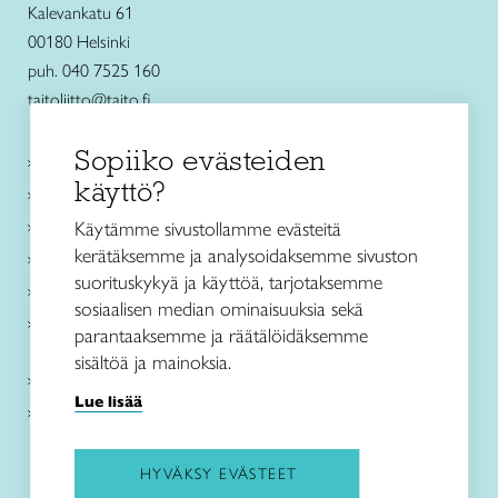
Kalevankatu 61
00180 Helsinki
puh. 040 7525 160
taitoliitto@taito.fi
Sopiiko evästeiden
Käsityökurssit ja koulutus
käyttö?
Ajankohtaista
Käsityöohjeet
Käytämme sivustollamme evästeitä
kerätäksemme ja analysoidaksemme sivuston
Me olemme Taito
suorituskykyä ja käyttöä, tarjotaksemme
Paikallinen toiminta
sosiaalisen median ominaisuuksia sekä
Verkkokaupat
parantaaksemme ja räätälöidäksemme
sisältöä ja mainoksia.
Kirjaudu Arviin
Lue lisää
Kirjaudu Taitocampukseen
HYVÄKSY EVÄSTEET