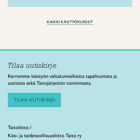
KAIKKI KÄSITYÖKURSSIT
Tilaa uutiskirje
Kerromme käsityön valtakunnallisista tapahtumista ja
uutisista sekä Taitojärjestön toiminnasta.
TILAA UUTISKIRJE
Taitoliitto /
Käsi- ja taideteollisuusliitto Taito ry