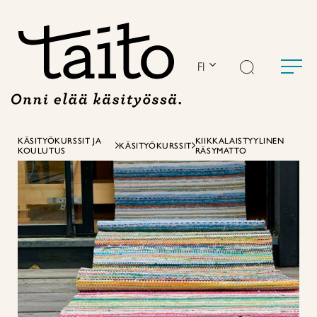
Siirry
sisältöön
FI
KÄSITYÖKURSSIT JA
KIIKKALAISTYYLINEN
KÄSITYÖKURSSIT
KOULUTUS
RÄSYMATTO