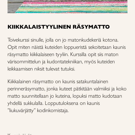
KIIKKALAISTYYLINEN RÄSYMATTO
Toivekurssi sinulle, jolla on jo matonkudekeriä kotona.
Opit miten näistä kuteiden loppueristä sekoitetaan kaunis
räsymatto kiikkalaiseen tyyliin. Kurssilla opit siis maton
värisommittelun ja kudontatekniikan, myös kuteiden
leikkaamisen niksit tulevat tutuksi.
Kiikkalainen räsymatto on kaunis satakuntalainen
perinneräsymatto, jonka kuteet pätkitään valmiiksi ja koko
matto suunnitellaan jo kuteina, lopuksi matto kudotaan
yhdellä sukkulalla. Lopputuloksena on kaunis
”liukuvärjätty” kodinkomistaja.