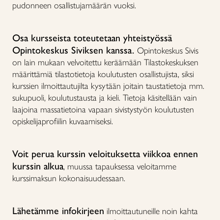
pudonneen osallistujamäärän vuoksi.
Osa kursseista toteutetaan yhteistyössä
Opintokeskus Siviksen kanssa.
Opintokeskus Sivis
on lain mukaan velvoitettu keräämään Tilastokeskuksen
määrittämiä tilastotietoja koulutusten osallistujista, siksi
kurssien ilmoittautujilta kysytään joitain taustatietoja mm.
sukupuoli, koulutustausta ja kieli. Tietoja käsitellään vain
laajoina massatietoina vapaan sivistystyön koulutusten
opiskelijaprofiilin kuvaamiseksi.
Voit perua kurssin veloituksetta viikkoa ennen
kurssin alkua
, muussa tapauksessa veloitamme
kurssimaksun kokonaisuudessaan.
Lähetämme infokirjeen
ilmoittautuneille noin kahta