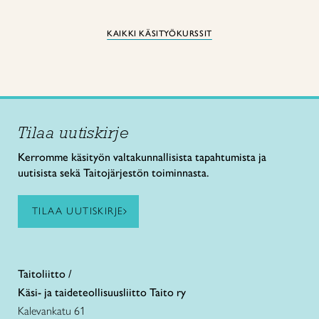
KAIKKI KÄSITYÖKURSSIT
Tilaa uutiskirje
Kerromme käsityön valtakunnallisista tapahtumista ja
uutisista sekä Taitojärjestön toiminnasta.
TILAA UUTISKIRJE
Taitoliitto /
Käsi- ja taideteollisuusliitto Taito ry
Kalevankatu 61