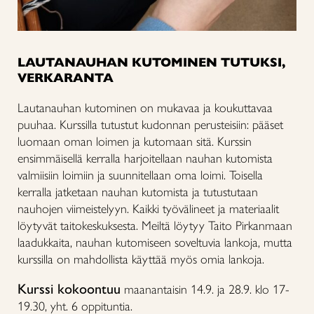
LAUTANAUHAN KUTOMINEN TUTUKSI,
VERKARANTA
Lautanauhan kutominen on mukavaa ja koukuttavaa
puuhaa. Kurssilla tutustut kudonnan perusteisiin: pääset
luomaan oman loimen ja kutomaan sitä. Kurssin
ensimmäisellä kerralla harjoitellaan nauhan kutomista
valmiisiin loimiin ja suunnitellaan oma loimi. Toisella
kerralla jatketaan nauhan kutomista ja tutustutaan
nauhojen viimeistelyyn. Kaikki työvälineet ja materiaalit
löytyvät taitokeskuksesta. Meiltä löytyy Taito Pirkanmaan
laadukkaita, nauhan kutomiseen soveltuvia lankoja, mutta
kurssilla on mahdollista käyttää myös omia lankoja.
Kurssi kokoontuu
maanantaisin 14.9. ja 28.9. klo 17-
19.30, yht. 6 oppituntia.