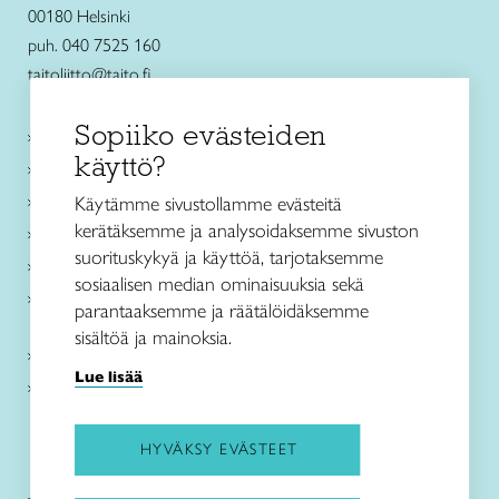
00180 Helsinki
puh. 040 7525 160
taitoliitto@taito.fi
Sopiiko evästeiden
Käsityökurssit ja koulutus
käyttö?
Ajankohtaista
Käsityöohjeet
Käytämme sivustollamme evästeitä
kerätäksemme ja analysoidaksemme sivuston
Me olemme Taito
suorituskykyä ja käyttöä, tarjotaksemme
Paikallinen toiminta
sosiaalisen median ominaisuuksia sekä
Verkkokaupat
parantaaksemme ja räätälöidäksemme
sisältöä ja mainoksia.
Kirjaudu Arviin
Lue lisää
Kirjaudu Taitocampukseen
HYVÄKSY EVÄSTEET