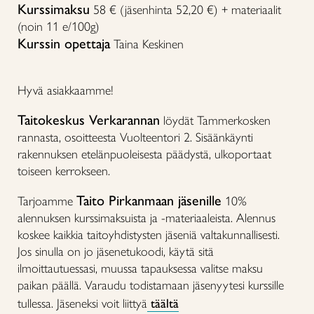
Kurssimaksu
58 € (jäsenhinta 52,20 €) + materiaalit
(noin 11 e/100g)
Kurssin opettaja
Taina Keskinen
Hyvä asiakkaamme!
Taitokeskus Verkarannan
löydät Tammerkosken
rannasta, osoitteesta Vuolteentori 2. Sisäänkäynti
rakennuksen etelänpuoleisesta päädystä, ulkoportaat
toiseen kerrokseen.
Taito Pirkanmaan jäsenille
Tarjoamme
10%
alennuksen kurssimaksuista ja -materiaaleista. Alennus
koskee kaikkia taitoyhdistysten jäseniä valtakunnallisesti.
Jos sinulla on jo jäsenetukoodi, käytä sitä
ilmoittautuessasi, muussa tapauksessa valitse maksu
paikan päällä. Varaudu todistamaan jäsenyytesi kurssille
tullessa. Jäseneksi voit liittyä
täältä