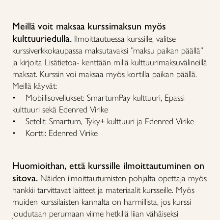
Meillä voit maksaa kurssimaksun myös
kulttuuriedulla.
Ilmoittautuessa kurssille, valitse
kurssiverkkokaupassa maksutavaksi ”maksu paikan päällä”
ja kirjoita Lisätietoa- kenttään millä kulttuurimaksuvälineillä
maksat. Kurssin voi maksaa myös kortilla paikan päällä.
Meillä käyvät:
• Mobiilisovellukset: SmartumPay kulttuuri, Epassi
kulttuuri sekä Edenred Virike
• Setelit: Smartum, Tyky+ kulttuuri ja Edenred Virike
• Kortti: Edenred Virike
Huomioithan, että kurssille ilmoittautuminen on
sitova.
Näiden ilmoittautumisten pohjalta opettaja myös
hankkii tarvittavat laitteet ja materiaalit kursseille. Myös
muiden kurssilaisten kannalta on harmillista, jos kurssi
joudutaan perumaan viime hetkillä liian vähäiseksi