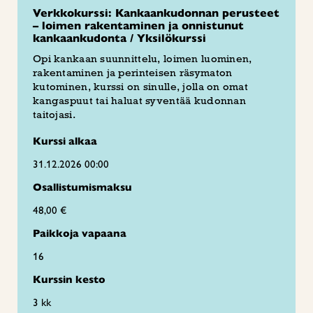
Verkkokurssi: Kankaankudonnan perusteet
– loimen rakentaminen ja onnistunut
kankaankudonta / Yksilökurssi
Opi kankaan suunnittelu, loimen luominen,
rakentaminen ja perinteisen räsymaton
kutominen, kurssi on sinulle, jolla on omat
kangaspuut tai haluat syventää kudonnan
taitojasi.
Kurssi alkaa
31.12.2026 00:00
Osallistumismaksu
48,00 €
Paikkoja vapaana
16
Kurssin kesto
3 kk