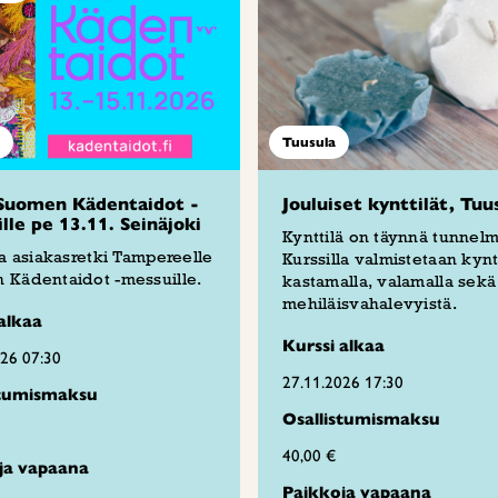
Tuusula
Suomen Kädentaidot -
Jouluiset kynttilät, Tuu
lle pe 13.11. Seinäjoki
Kynttilä on täynnä tunnelm
ja asiakasretki Tampereelle
Kurssilla valmistetaan kyntt
 Kädentaidot -messuille.
kastamalla, valamalla sekä
mehiläisvahalevyistä.
alkaa
Kurssi alkaa
026 07:30
27.11.2026 17:30
stumismaksu
Osallistumismaksu
40,00 €
ja vapaana
Paikkoja vapaana