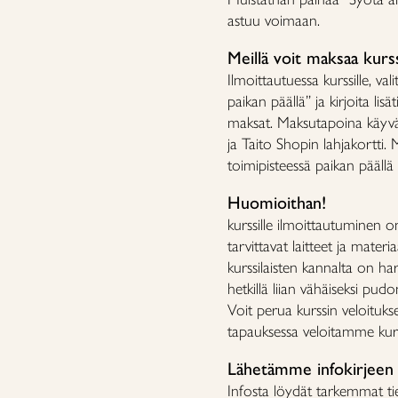
astuu voimaan.
Meillä voit maksaa kurs
Ilmoittautuessa kurssille, v
paikan päällä” ja kirjoita lis
maksat. Maksutapoina käyvät
ja Taito Shopin lahjakortti. 
toimipisteessä paikan päällä
Huomioithan!
kurssille ilmoittautuminen o
tarvittavat laitteet ja materiaa
kurssilaisten kannalta on ha
hetkillä liian vähäiseksi pu
Voit perua kurssin veloituks
tapauksessa veloitamme ku
Lähetämme infokirjeen
Infosta löydät tarkemmat tied