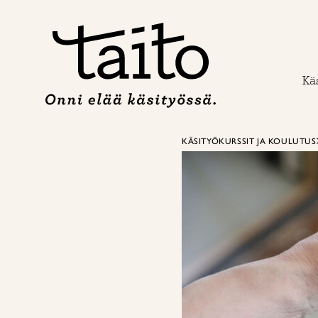
Siirry
sisältöön
Käs
KÄSITYÖKURSSIT JA KOULUTUS