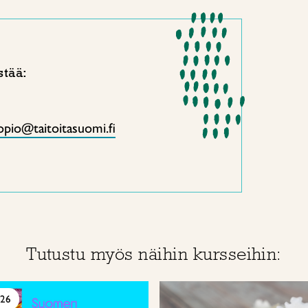
stää:
opio@taitoitasuomi.fi
Tutustu myös näihin kursseihin:
026