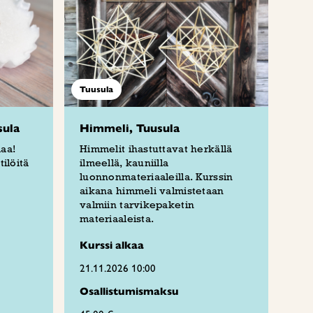
Tuusula
sula
Himmeli, Tuusula
aa!
Himmelit ihastuttavat herkällä
ilöitä
ilmeellä, kauniilla
luonnonmateriaaleilla. Kurssin
aikana himmeli valmistetaan
valmiin tarvikepaketin
materiaaleista.
Kurssi alkaa
21.11.2026 10:00
Osallistumismaksu