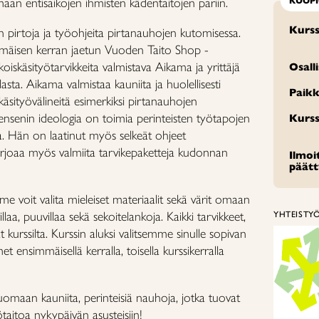
tamaan entisaikojen ihmisten kädentaitojen pariin.
KUOP
Kurss
pirtoja ja työohjeita pirtanauhojen kutomisessa.
mäisen kerran jaetun Vuoden Taito Shop -
koiskäsityötarvikkeita valmistava Aikama ja yrittäjä
Osall
sta. Aikama valmistaa kauniita ja huolellisesti
Paikk
 käsityövälineitä esimerkiksi pirtanauhojen
Jensenin ideologia on toimia perinteisten työtapojen
Kurss
. Hän on laatinut myös selkeät ohjeet
arjoaa myös valmiita tarvikepaketteja kudonnan
Ilmo
päät
e voit valita mieleiset materiaalit sekä värit omaan
laa, puuvillaa sekä sekoitelankoja. Kaikki tarvikkeet,
YHTEISTY
t kurssilta.
Kurssin aluksi valitsemme sinulle sopivan
 ensimmäisellä kerralla, toisella kurssikerralla
maan kauniita, perinteisiä nauhoja, jotka tuovat
ötaitoa nykypäivän asusteisiin!