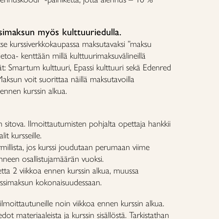
simaksun myös kulttuuriedulla.
alitse kurssiverkkokaupassa maksutavaksi ”maksu
ätietoa- kenttään millä kulttuurimaksuvälineillä
: Smartum kulttuuri, Epassi kulttuuri sekä Edenred
Maksun voit suorittaa näillä maksutavoilla
 ennen kurssin alkua.
n sitova. Ilmoittautumisten pohjalta opettaja hankkii
lit kursseille.
rmillista, jos kurssi joudutaan perumaan viime
donneen osallistujamäärän vuoksi.
etta 2 viikkoa ennen kurssin alkua, muussa
rssimaksun kokonaisuudessaan.
ilmoittautuneille noin viikkoa ennen kurssin alkua.
ot materiaaleista ja kurssin sisällöstä. Tarkistathan