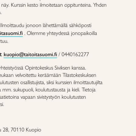
 ei näy. Kurssin kesto ilmoitetaan oppitunteina. Yhden
.
?
Ilmoittaudu jonoon lähettämällä sähköposti
tasuomi.fi
. Olemme yhteydessä jonopaikoilla
utuu.
ot
kuopio@taitoitasuomi.fi
/ 0440162277
yhteistyössä Opintokeskus Siviksen kanssa.
mukaan velvoitettu keräämään Tilastokeskuksen
utusten osallistujista, siksi kurssien ilmoittautujilta
a mm. sukupuoli, koulutustausta ja kieli. Tietoja
ssatietoina vapaan sivistystyön koulutusten
si.
 28, 70110 Kuopio