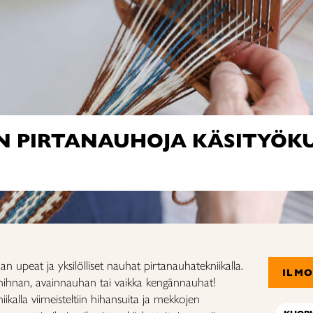
 PIRTANAUHOJA KÄSITYÖKU
an upeat ja yksilölliset nauhat pirta
nauhatekniikalla.
ILM
hihnan, avainnauhan tai vaikka kengännauhat!
kniikalla viimeisteltiin hihansuita ja mekkojen