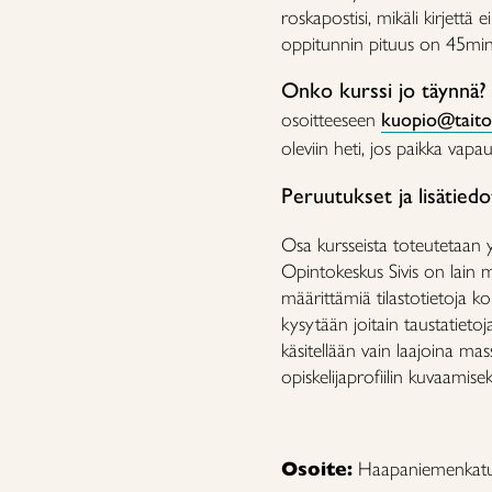
roskapostisi, mikäli kirjettä
oppitunnin pituus on 45min
Onko kurssi jo täynnä
osoitteeseen
kuopio@taitoi
oleviin heti, jos paikka vapa
Peruutukset ja lisätied
Osa kursseista toteutetaan 
Opintokeskus Sivis on lain 
määrittämiä tilastotietoja koul
kysytään joitain taustatietoj
käsitellään vain laajoina ma
opiskelijaprofiilin kuvaamisek
Osoite:
Haapaniemenkatu