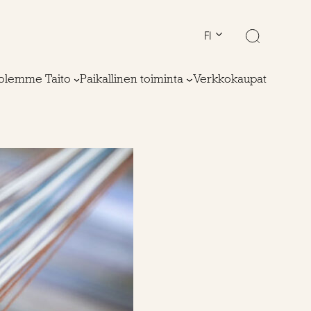
FI
olemme Taito
Paikallinen toiminta
Verkkokaupat