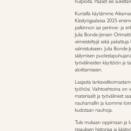
hulpioita. Pääset siis sukel
Kurssilla käytämme Aikaman 
Käsityögaalassa 2025 e
nsim
palkinnon sai perinne- ja eri
Julia Bonde-Jensen Orimattila
viimeisteltyjä sekä pakattuja
valmistukseen. Julia Bonde-
säilymisen puolestapuhujana
työvälineiden käyttöön ja t
aloittamiseen.
Laajasta lankavalikoimastamm
työhösi. Vaihtoehtoina on vil
materiaalit ja työvälineet saa
nauhamallin ja luomme loimet
kudotaan nauhoja.
Tule mukaan oppimaan ja luo
ripauksen historiaa ja käsity