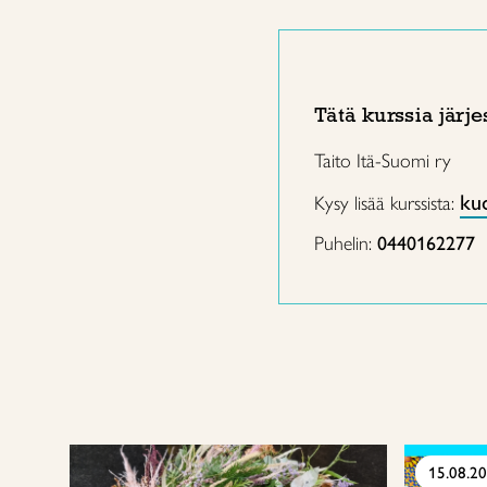
Tätä kurssia järje
Taito Itä-Suomi ry
ku
Kysy lisää kurssista:
Puhelin:
0440162277
15.08.2