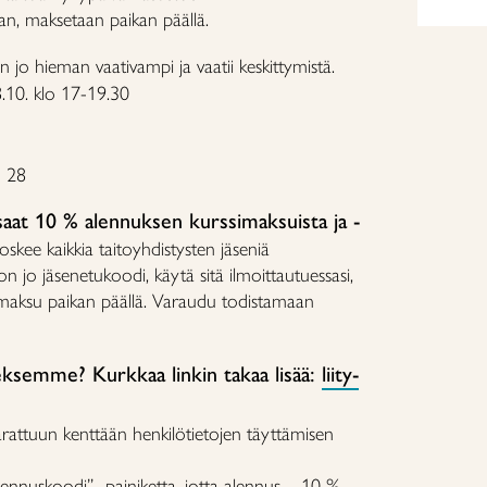
n, maksetaan paikan päällä.
on jo hieman vaativampi ja vaatii keskittymistä.
8.10. klo 17-19.30
 28
 saat 10 % alennuksen kurssimaksuista ja -
skee kaikkia taitoyhdistysten jäseniä
a on jo jäsenetukoodi, käytä sitä ilmoittautuessasi,
 maksu paikan päällä. Varaudu todistamaan
neksemme? Kurkkaa linkin takaa lisää:
liity-
arattuun kenttään henkilötietojen täyttämisen
ennuskoodi” -painiketta, jotta alennus – 10 %