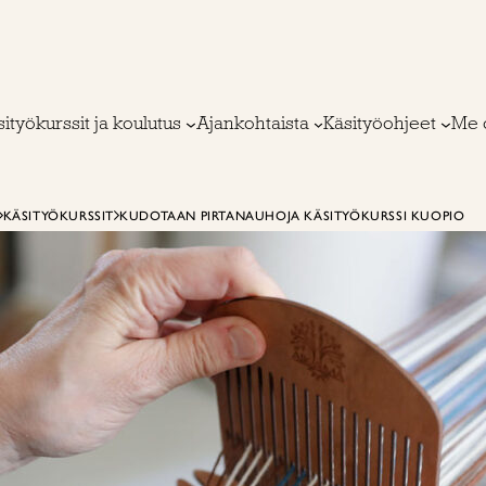
ityökurssit ja koulutus
Ajankohtaista
Käsityöohjeet
Me 
KÄSITYÖKURSSIT
KUDOTAAN PIRTANAUHOJA KÄSITYÖKURSSI KUOPIO