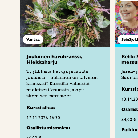
Vantaa
Seinäjoki
Jouluinen havukranssi,
Retki 
Hiekkaharju
messui
Tyylikkäitä havuja ja muuta
Jäsen- 
jouluista – millainen on talvinen
Suomen
kranssisi? Kurssilla valmistat
Kurssi 
mieleisesi kranssin ja opit
sitomisen perusteet.
13.11.2
Kurssi alkaa
Osalli
17.11.2026 16:30
54,00 €
Osallistumismaksu
Paikko