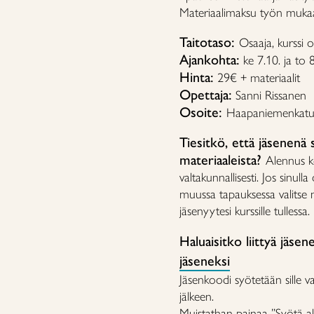
Materiaalimaksu työn mukaa
Taitotaso:
Osaaja
, kurssi 
Ajankohta:
ke 7.10. ja to 
Hinta:
29€ + materiaalit
Opettaja:
Sanni Rissanen
Osoite:
Haapaniemenkatu
Tiesitkö, että jäsenenä
materiaaleista?
Alennus ko
valtakunnallisesti. Jos sinull
muussa tapauksessa valitse
jäsenyytesi kurssille tullessa.
Haluaisitko liittyä jäse
jäseneksi
Jäsenkoodi syötetään sille v
jälkeen.
Muistathan painaa ”Syötä al