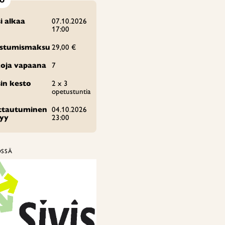
IO
i alkaa
07.10.2026
17:00
istumismaksu
29,00 €
oja vapaana
7
in kesto
2 x 3
opetustuntia
ittautuminen
04.10.2026
tyy
23:00
ÖSSÄ