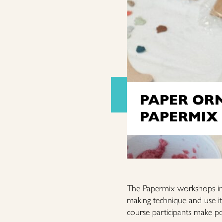
PAPER OR
PAPERMIX
The Papermix workshops invit
making technique and use it
course participants make po