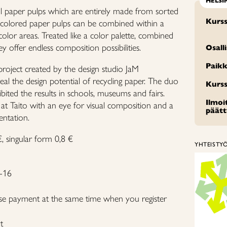
HELSI
ul paper pulps which are entirely made from sorted
Kurss
 colored paper pulps can be combined within a
 color areas. Treated like a color palette, combined
y offer endless composition possibilities.
Osall
Paikk
roject created by the design studio JaM
veal the design potential of recycling paper. The duo
Kurss
ited the results in schools, museums and fairs.
Ilmo
at Taito with an eye for visual composition and a
päät
entation.
€, singular form 0,8 €
YHTEISTY
4-16
se payment at the same time when you register
t