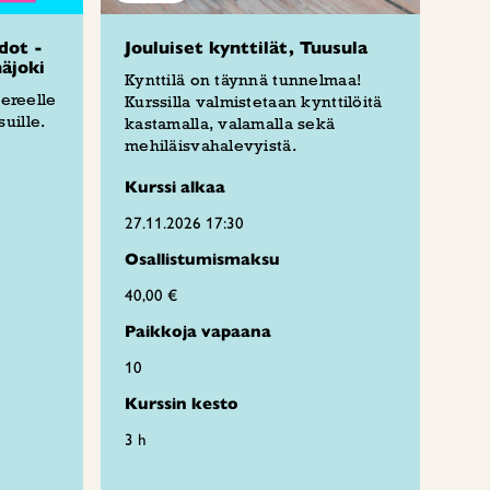
dot -
Jouluiset kynttilät, Tuusula
näjoki
Kynttilä on täynnä tunnelmaa!
pereelle
Kurssilla valmistetaan kynttilöitä
uille.
kastamalla, valamalla sekä
mehiläisvahalevyistä.
Kurssi alkaa
27.11.2026 17:30
Osallistumismaksu
40,00 €
Paikkoja vapaana
10
Kurssin kesto
3 h