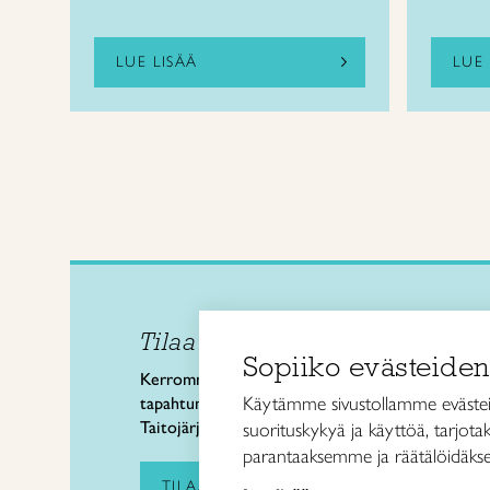
LUE LISÄÄ
LUE 
Tilaa uutiskirje
Taitol
Sopiiko evästeiden
Käsi- 
Kerromme käsityön valtakunnallisista
Kalev
Käytämme sivustollamme evästei
tapahtumista ja uutisista sekä
00180 
Taitojärjestön toiminnasta.
suorituskykyä ja käyttöä, tarjot
puh. 
parantaaksemme ja räätälöidäkse
taitoli
TILAA UUTISKIRJE