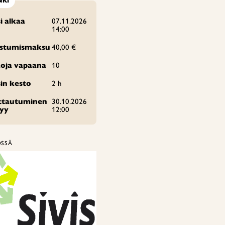
NKI
i alkaa
07.11.2026
14:00
istumismaksu
40,00 €
oja vapaana
10
in kesto
2 h
ittautuminen
30.10.2026
tyy
12:00
ÖSSÄ