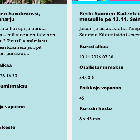
nen havukranssi,
Retki Suomen Kädentai
aharju
messuille pe 13.11. Sei
äitä havuja ja muuta
Jäsen- ja asiakasretki Tam
ta – millainen on talvinen
Suomen Kädentaidot -mess
si? Kurssilla valmistat
Kurssi alkaa
esi kranssin ja opit
en perusteet.
13.11.2026 07:30
alkaa
Osallistumismaksu
026 16:30
54,00 €
stumismaksu
Paikkoja vapaana
45
ja vapaana
Kurssin kesto
8 x 45 min
n kesto