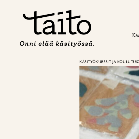
Siirry
sisältöön
Käs
KÄSITYÖKURSSIT JA KOULUTUS