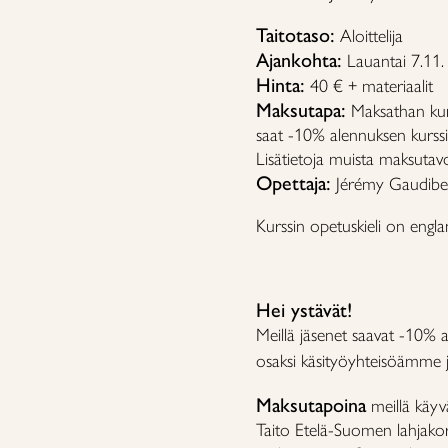
Taitotaso:
Aloittelija
Ajankohta:
Lauantai 7.11.
Hinta:
40 € + materiaalit
Maksutapa:
Maksathan kur
saat -10% alennuksen kurss
Lisätietoja muista maksutav
Opettaja:
Jérémy Gaudibe
Kurssin opetuskieli on engl
Hei ystävät!
Meillä jäsenet saavat -10% a
osaksi käsityöyhteisöämme ja
Maksutapoina
meillä käyv
Taito Etelä-Suomen lahjakort