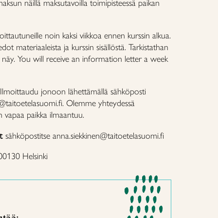
ksun näillä maksutavoilla toimipisteessä paikan
ttautuneille noin kaksi viikkoa ennen kurssin alkua.
ot materiaaleista ja kurssin sisällöstä. Tarkistathan
 ei näy. You will receive an information letter a week
Ilmoittaudu jonoon lähettämällä sähköposti
n@taitoetelasuomi.fi. Olemme yhteydessä
kun vapaa paikka ilmaantuu.
t
sähköpostitse anna.siekkinen@taitoetelasuomi.fi
 00130 Helsinki
stää: