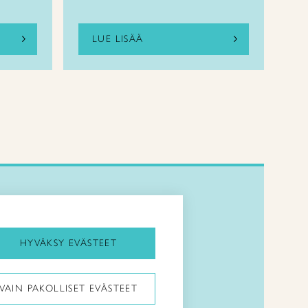
LUE LISÄÄ
Kirjaudu Arviin
Kirjaudu Taitocampukseen
HYVÄKSY EVÄSTEET
Taitoliitto:
VAIN PAKOLLISET EVÄSTEET