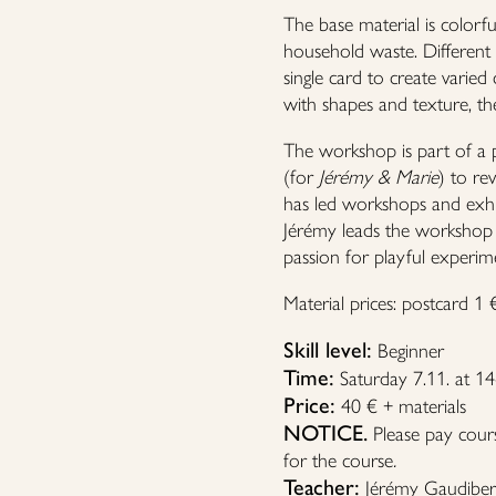
The base material is colorf
household waste. Different
single card to create varied
with shapes and texture, the
The workshop is part of a p
(for
Jérémy & Marie
) to re
has led workshops and exhib
Jérémy leads the workshop 
passion for playful experim
Material prices: postcard 1 
Skill level:
Beginner
Time:
Saturday 7.11. at 1
Price:
40 € + materials
NOTICE.
Please pay cour
for the course
.
Teacher:
Jérémy Gaudiber