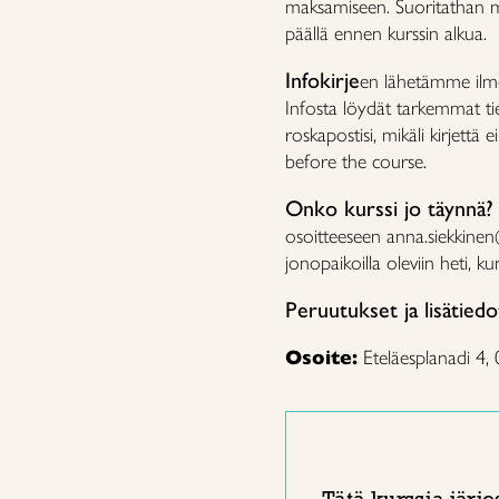
maksamiseen. Suoritathan ma
päällä ennen kurssin alkua.
Infokirje
en lähetämme ilmoi
Infosta löydät tarkemmat tied
roskapostisi, mikäli kirjettä
before the course.
Onko kurssi jo täynnä?
osoitteeseen anna.siekkine
jonopaikoilla oleviin heti, 
Peruutukset ja lisätiedo
Osoite:
Eteläesplanadi 4,
Tätä kurssia järje