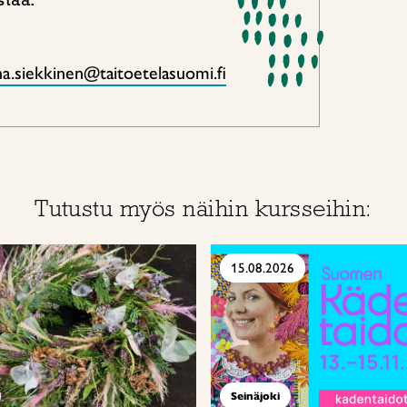
a.siekkinen@taitoetelasuomi.fi
Tutustu myös näihin kursseihin:
15.08.2026
Seinäjoki