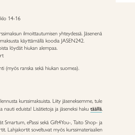
 klo 14-16
ssimaksun ilmoittautumisen yhteydessä. Jäsenenä
imaksusta käyttämällä koodia JASEN242.
oista löydät hiukan alempaa.
rt
anti (myös ranska sekä hiukan suomea).
lennusta kurssimaksuista. Liity jäseneksemme, tule
 nauti eduista! Lisätietoja ja jäseneksi haku
täällä
.
ät Smartum, ePassi sekä Gift4You-, Taito Shop- ja
it. Lahjakortit soveltuvat myös kurssimateriaalien