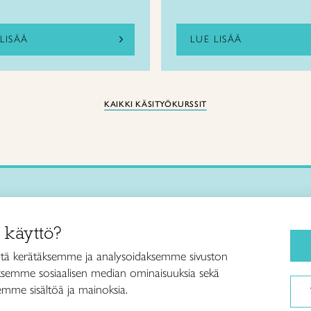
LISÄÄ
LUE LISÄÄ
KAIKKI KÄSITYÖKURSSIT
Käsityökurssit ja koulutus
iitto /
 käyttö?
ja taideteollisuusliitto Taito ry
Ajankohtaista
ankatu 61
Käsityöohjeet
tä kerätäksemme ja analysoidaksemme sivuston
Helsinki
aksemme sosiaalisen median ominaisuuksia sekä
Me olemme Taito
040 7525 160
mme sisältöä ja mainoksia.
Paikallinen toiminta
itto@taito.fi