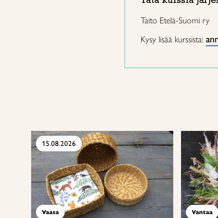
Taito Etelä-Suomi ry
ann
Kysy lisää kurssista:
15.08.2026
Vaasa
Vantaa