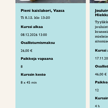
Pieni kaislakori, Vaasa
Joului
Hiekk
Ti 8.12. klo 13-20
Tyylikk
Kurssi alkaa
jouluis
kranssi
08.12.2026 13:00
mieleis
sitomis
Osallistumismaksu
Kurssi 
26,00 €
17.11.2
Paikkoja vapaana
Osalli
8
46,00 €
Kurssin kesto
Paikko
8 x 45 min
12
Kurssi
4 h