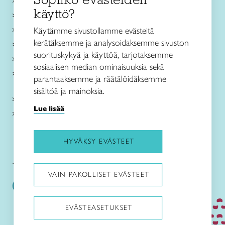
Käsityökurssit ja koulutus
käyttö?
Ajankohtaista
Käsityöohjeet
Käytämme sivustollamme evästeitä
kerätäksemme ja analysoidaksemme sivuston
Me olemme Taito
suorituskykyä ja käyttöä, tarjotaksemme
Paikallinen toiminta
sosiaalisen median ominaisuuksia sekä
Verkkokaupat
parantaaksemme ja räätälöidäksemme
sisältöä ja mainoksia.
Kirjaudu Arviin
Lue lisää
Kirjaudu Taitocampukseen
HYVÄKSY EVÄSTEET
Taitoliitto:
Taito-lehti:
VAIN PAKOLLISET EVÄSTEET
EVÄSTEASETUKSET
Pysäytä animaatiot