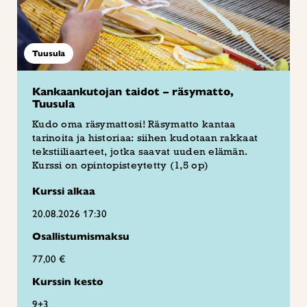
Tuusula
Kankaankutojan taidot – räsymatto,
Tuusula
Kudo oma räsymattosi! Räsymatto kantaa
tarinoita ja historiaa: siihen kudotaan rakkaat
tekstiiliaarteet, jotka saavat uuden elämän.
Kurssi on opintopisteytetty (1,5 op)
Kurssi alkaa
20.08.2026 17:30
Osallistumismaksu
77,00 €
Kurssin kesto
9+3