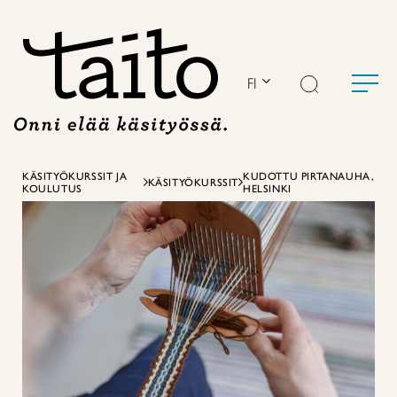
Siirry
sisältöön
FI
KÄSITYÖKURSSIT JA
KUDOTTU PIRTANAUHA,
KÄSITYÖKURSSIT
KOULUTUS
HELSINKI