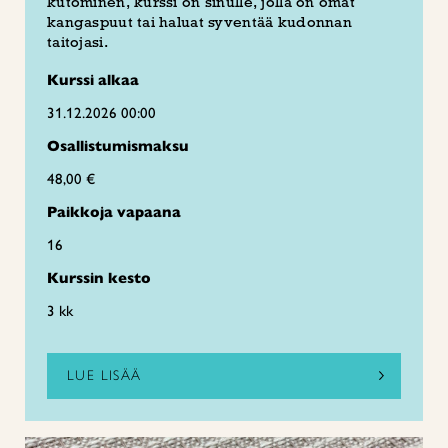
kutominen, kurssi on sinulle, jolla on omat
kangaspuut tai haluat syventää kudonnan
taitojasi.
Kurssi alkaa
31.12.2026 00:00
Osallistumismaksu
48,00 €
Paikkoja vapaana
16
Kurssin kesto
3 kk
LUE LISÄÄ