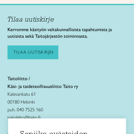
Tilaa uutiskirje
Kerromme käsityön valtakunnallisista tapahtumista ja
uutisista sekä Taitojärjestön toiminnasta.
TILAA UUTISKIRJE
Taitoliitto /
Käsi- ja taideteollisuusliitto Taito ry
Kalevankatu 61
00180 Helsinki
puh. 040 7525 160
taitoliitto@taito.fi
Sopiiko evästeiden