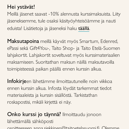
Hei ystävät!
Meillä jäsenet saavat -10% alennusta kurssimaksuista. Liity
jäseneksemme, tule osaksi käsityöyhteisöämme ja nauti
eduista! Lisätietoja ja jäseneksi haku
täällä
.
Maksutapoina
meillä käyvät myös Smartum, Edenred,
ePassi sekä Gift4You-, Taito Shop- ja Taito Etelä-Suomen
lahjakortit. Lahjakortit soveltuvat myös kurssimateriaalien
maksamiseen. Suoritathan maksun näillä maksutavoilla
toimipisteessä paikan päällä ennen kurssin alkua.
Infokirje
en lähetämme ilmoittautuneille noin viikkoa
ennen kurssin alkua. Infosta löydät tarkemmat tiedot
materiaaleista ja kurssin sisällöstä. Tarkistathan
roskapostisi, mikäli kirjettä ei näy.
Onko kurssi jo täynnä?
Ilmoittaudu jonoon
lähettämällä sähköposti
osoitteeseen anna.siekkinen@taitoetelasuomi.fi. Olemme