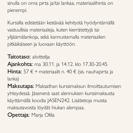
sinulla on oma pirta ja/tai lankaa, materiaalihinta on
pienempi.
Kurssilla edistetään kestävää kehitystä hyödyntämällä
vastuullisia materiaaleja, kuten kierrätettyjä tai
ylijäämälankoja, sekä kannustamalla materiaalien
pitkäikäiseen ja luovaan käyttöön.
Taitotaso:
aloittelija
Ajankohta:
ma 30.11. ja 14.12. klo 17.30-20.45
Hinta:
57 € + materiaalit n. 40 € (sis. nauhapirta ja
lanka)
Maksutapa:
Maksathan kurssimaksun ilmoittautumisen
yhteydessä. Jäsenenä saat alennuksen kurssimaksusta
käyttämällä koodia JASEN242. Lisätietoja muista
maksutavoista löydät hiukan alempaa.
Opettaja:
Marja Ollila