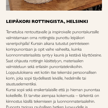
LEIPÄKORI ROTTINGISTA, HELSINKI
Tervetuloa rentouttavalle ja inspiroivalle punontakurssille
valmistamaan oma rottingista punottu leipäkori
vaneripohjalla! Kurssin aikana tutustut perinteiseen
korinpunontaan ja opit vaihe vaiheelta, kuinka
luonnonmateriaalista syntyy kaunis ja kestävä käyttöesine.
Saat ohjausta rottingin käsittelyyn, materiaalien
valmisteluun sekä erilaisiin punontatekniikoihin.
Lopputuloksena viet kotiin itse tekemäsi persoonallisen
korin, joka sopii täydellisesti leivälle, hedelmille tai
sisustuselementiksi.
Kurssi sopii sekä ensikertalaisille että jo hieman punontaa
kokeilleille. Et tarvitse aiempaa kokemusta – tärkeintä on
kiinnostus käsillä tekemiseen ja luonnonmateriaaleihin.
Punonta tarjoaa rauhallisen hetken luovuudelle ja