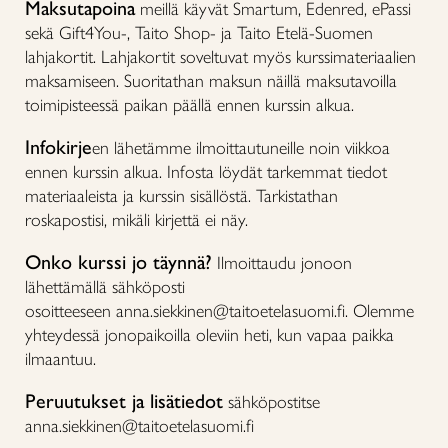
Maksutapoina
meillä käyvät Smartum, Edenred, ePassi
sekä Gift4You-, Taito Shop- ja Taito Etelä-Suomen
lahjakortit. Lahjakortit soveltuvat myös kurssimateriaalien
maksamiseen. Suoritathan maksun näillä maksutavoilla
toimipisteessä paikan päällä ennen kurssin alkua.
Infokirje
en lähetämme ilmoittautuneille noin viikkoa
ennen kurssin alkua. Infosta löydät tarkemmat tiedot
materiaaleista ja kurssin sisällöstä. Tarkistathan
roskapostisi, mikäli kirjettä ei näy.
Onko kurssi jo täynnä?
Ilmoittaudu jonoon
lähettämällä sähköposti
osoitteeseen anna.siekkinen@taitoetelasuomi.fi. Olemme
yhteydessä jonopaikoilla oleviin heti, kun vapaa paikka
ilmaantuu.
Peruutukset ja lisätiedot
sähköpostitse
anna.siekkinen@taitoetelasuomi.fi