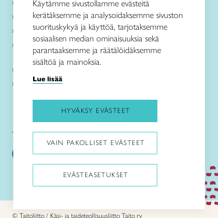
Käsityöohjeet
Käytämme sivustollamme evästeitä
kerätäksemme ja analysoidaksemme sivuston
Me olemme Taito
suorituskykyä ja käyttöä, tarjotaksemme
Paikallinen toiminta
sosiaalisen median ominaisuuksia sekä
Verkkokaupat
parantaaksemme ja räätälöidäksemme
sisältöä ja mainoksia.
Kirjaudu Arviin
Lue lisää
Kirjaudu Taitocampukseen
HYVÄKSY EVÄSTEET
Taitoliitto:
Taito-lehti:
VAIN PAKOLLISET EVÄSTEET
EVÄSTEASETUKSET
Pysäytä animaatiot
© Taitoliitto / Käsi- ja taideteollisuusliitto Taito ry