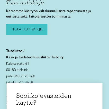
Tilaa uutiskirje
Kerromme käsityön valtakunnallisista tapahtumista ja
uutisista sekä Taitojärjestön toiminnasta.
TILAA UUTISKIRJE
Taitoliitto /
Käsi- ja taideteollisuusliitto Taito ry
Kalevankatu 61
00180 Helsinki
puh. 040 7525 160
taitoliitto@taito.fi
Sopiiko evästeiden
Käsityökurssit ja koulutus
käyttö?
Ajankohtaista