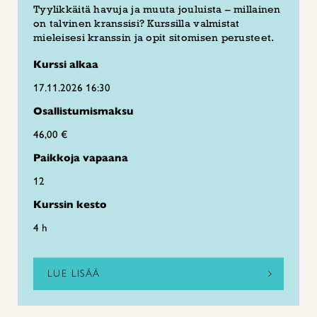
Tyylikkäitä havuja ja muuta jouluista – millainen
on talvinen kranssisi? Kurssilla valmistat
mieleisesi kranssin ja opit sitomisen perusteet.
Kurssi alkaa
17.11.2026 16:30
Osallistumismaksu
46,00 €
Paikkoja vapaana
12
Kurssin kesto
4 h
LUE LISÄÄ