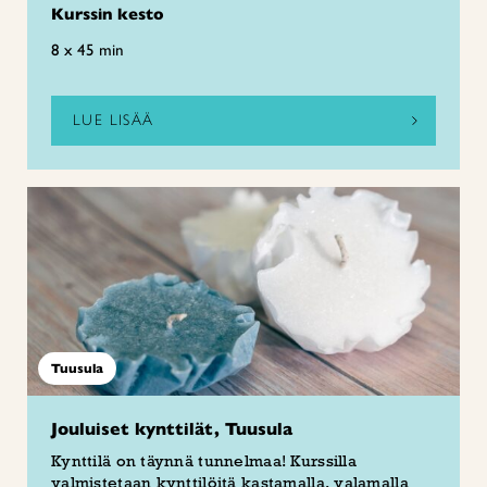
Kurssin kesto
8 x 45 min
LUE LISÄÄ
Tuusula
Jouluiset kynttilät, Tuusula
Kynttilä on täynnä tunnelmaa! Kurssilla
valmistetaan kynttilöitä kastamalla, valamalla