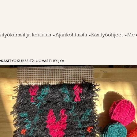
ityökurssit ja koulutus
Ajankohtaista
Käsityöohjeet
Me 
KÄSITYÖKURSSIT
LUOVASTI RYIJYÄ