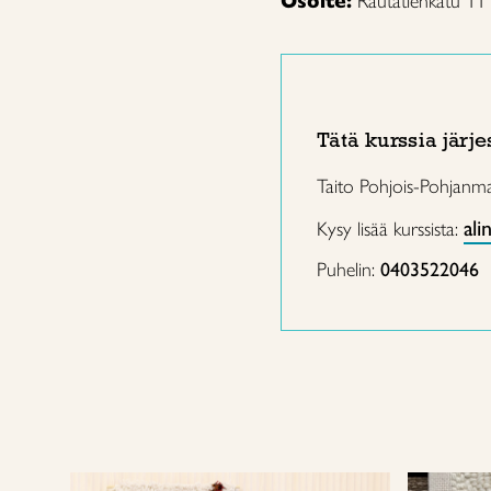
Osoite:
Rautatienkatu 11
Tätä kurssia järje
Taito Pohjois-Pohjanm
ali
Kysy lisää kurssista:
Puhelin:
0403522046