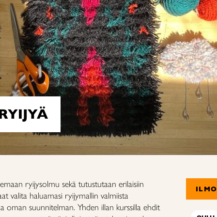
RYIJYÄ
lemaan ryijysolmu sekä tutustutaan erilaisiin
ILM
Saat valita haluamasi ryijymallin valmiista
taa oman suunnitelman. Yhden illan kurssilla ehdit