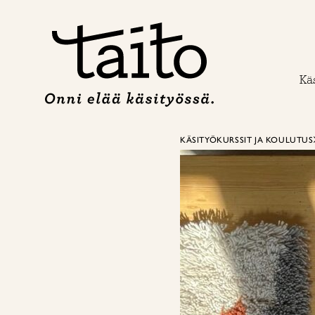
Siirry
sisältöön
Käs
KÄSITYÖKURSSIT JA KOULUTUS