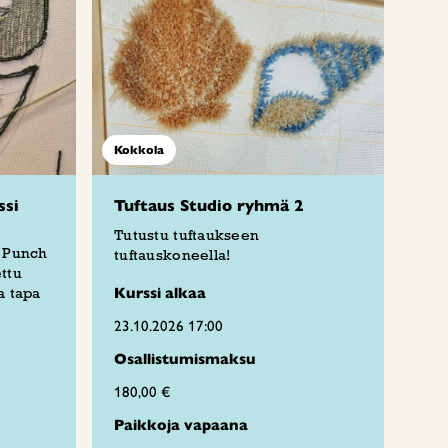
Kokkola
ssi
Tuftaus Studio ryhmä 2
Tutustu tuftaukseen
n Punch
tuftauskoneella!
ttu
a tapa
Kurssi alkaa
23.10.2026 17:00
Osallistumismaksu
180,00 €
Paikkoja vapaana