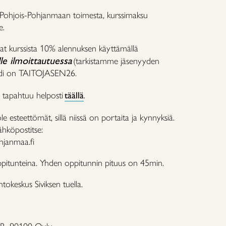
o Pohjois-Pohjanmaan toimesta, kurssimaksu
e.
at kurssista 10% alennuksen käyttämällä
lle ilmoittautuessa
(tarkistamme jäsenyyden
odi on TAITOJASEN26.
se tapahtuu helposti
täällä
.
ole esteettömät, sillä niissä on portaita ja kynnyksiä.
sähköpostitse:
hjanmaa.fi
ppitunteina. Yhden oppitunnin pituus on 45min.
okeskus Siviksen tuella.