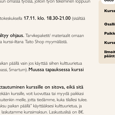
lkuun omassa työssä, jolloin työn tekeminen loppuun
OULU
Kurss
17.11. klo. 18.30-21.00
itokeskuksella
(sisältää
Osall
Paikk
ltyy ohjaus.
Tarvikepaketit/ materiaalit omaan
a kurssi-iltana Taito Shop myymälästä.
Kurss
Ilmo
päät
an päällä vain jos käyttää siihen kulttuurietua
Muussa tapauksessa kurssi
passi, Smartum).
tautuminen kurssille on sitova, eikä sitä
ekään kurssille, voit luovuttaa tai myydä paikkasi
uitenkin meille, jotta tiedämme, kuka tilallesi tulee.
ksu paikan päällä” käyttääksesi kulttuurietua, ja
ä, laskutamme kurssimaksun. Laskustuslisä on 8€.