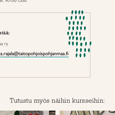
 B, 90100 Oulu
stää:
aa ry
na.rajala@taitopohjoispohjanmaa.fi
Tutustu myös näihin kursseihin: