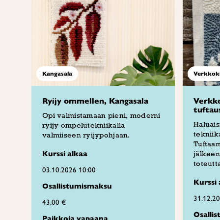
Kangasala
Verkkok
Ryijy ommellen, Kangasala
Verkko
tuftau
Opi valmistamaan pieni, moderni
Haluais
ryijy ompelutekniikalla
tekniik
valmiiseen ryijypohjaan.
Tuftaam
Kurssi alkaa
jälkeen
toteutt
03.10.2026 10:00
Kurssi 
Osallistumismaksu
31.12.2
43,00 €
Osalli
Paikkoja vapaana