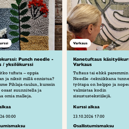
urssi
Varkaus
kurssi: Punch needle -
Konetuftaus käsityökur
s / yksilökurssi
Varkaus
itko tuftata – oppia
Tuftaus tai ehkä paremmi
an ja niksit millä onnistua?
Needle -tekniikkana tunne
me Pihlaja-taulun, kurssin
työtapa on helppo ja nope
 osaat suunnitella ja
valmistaa kodin
aa omia malleja.
sisustustekstiilejä.
alkaa
Kurssi alkaa
026 00:00
23.10.2026 17:00
stumismaksu
Osallistumismaksu