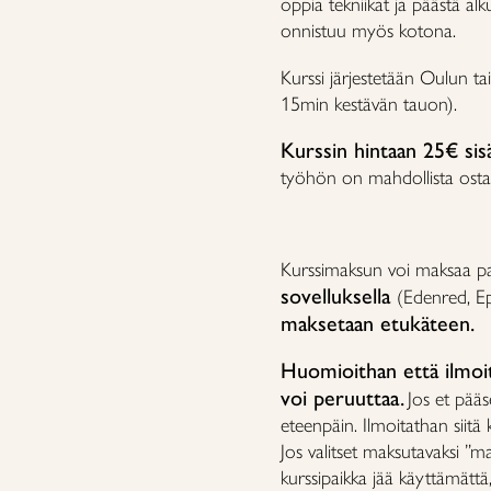
oppia tekniikat ja päästä a
onnistuu myös kotona.
Kurssi järjestetään Oulun ta
15min kestävän tauon).
Kurssin hintaan 25€ sisä
työhön on mahdollista osta
Kurssimaksun voi maksaa paik
sovelluksella
(Edenred, E
maksetaan etukäteen.
Huomioithan että ilmoit
voi peruuttaa.
Jos et pääs
eteenpäin. Ilmoitathan siitä k
Jos valitset maksutavaksi ”ma
kurssipaikka jää käyttämätt