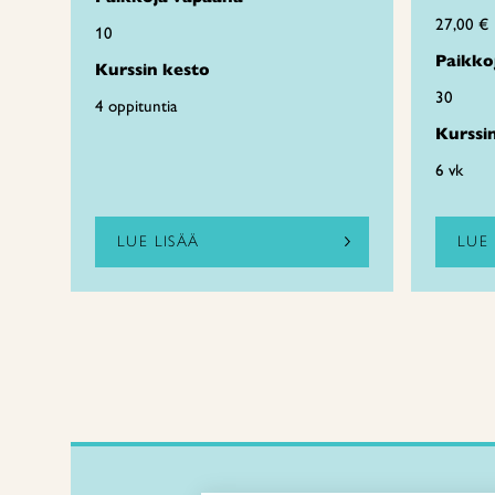
27,00 €
10
Paikko
Kurssin kesto
30
4 oppituntia
Kurssi
6 vk
LUE LISÄÄ
LUE 