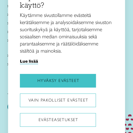
käyttö?
Ajankohtaista
Käsityöohjeet
Käytämme sivustollamme evästeitä
kerätäksemme ja analysoidaksemme sivuston
Me olemme Taito
suorituskykyä ja käyttöä, tarjotaksemme
Paikallinen toiminta
sosiaalisen median ominaisuuksia sekä
Verkkokaupat
parantaaksemme ja räätälöidäksemme
sisältöä ja mainoksia.
Kirjaudu Arviin
Lue lisää
Kirjaudu Taitocampukseen
HYVÄKSY EVÄSTEET
Taitoliitto:
Taito-lehti:
VAIN PAKOLLISET EVÄSTEET
EVÄSTEASETUKSET
Pysäytä animaatiot