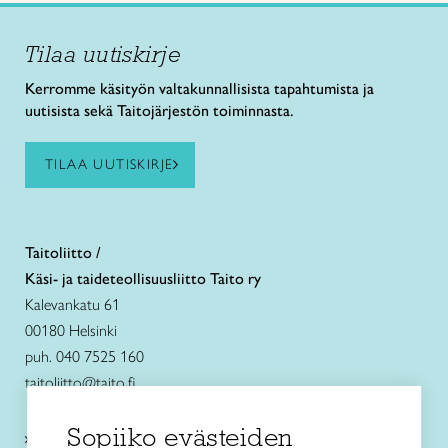
Tilaa uutiskirje
Kerromme käsityön valtakunnallisista tapahtumista ja
uutisista sekä Taitojärjestön toiminnasta.
TILAA UUTISKIRJE
Taitoliitto /
Käsi- ja taideteollisuusliitto Taito ry
Kalevankatu 61
00180 Helsinki
puh. 040 7525 160
taitoliitto@taito.fi
Sopiiko evästeiden
Käsityökurssit ja koulutus