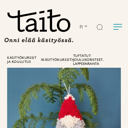
Siirry
sisältöön
FI
TUFTATUT
KÄSITYÖKURSSIT
KÄSITYÖKURSSIT
JOULUKORISTEET,
JA KOULUTUS
LAPPEENRANTA