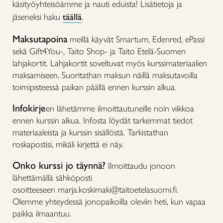
käsityöyhteisöämme ja nauti eduista! Lisätietoja ja
jäseneksi haku
täällä
.
Maksutapoina
meillä käyvät Smartum, Edenred, ePassi
sekä Gift4You-, Taito Shop- ja Taito Etelä-Suomen
lahjakortit. Lahjakortit soveltuvat myös kurssimateriaalien
maksamiseen. Suoritathan maksun näillä maksutavoilla
toimipisteessä paikan päällä ennen kurssin alkua.
Infokirje
en lähetämme ilmoittautuneille noin viikkoa
ennen kurssin alkua. Infosta löydät tarkemmat tiedot
materiaaleista ja kurssin sisällöstä. Tarkistathan
roskapostisi, mikäli kirjettä ei näy.
Onko kurssi jo täynnä?
Ilmoittaudu jonoon
lähettämällä sähköposti
osoitteeseen marja.koskimaki@taitoetelasuomi.fi.
Olemme yhteydessä jonopaikoilla oleviin heti, kun vapaa
paikka ilmaantuu.