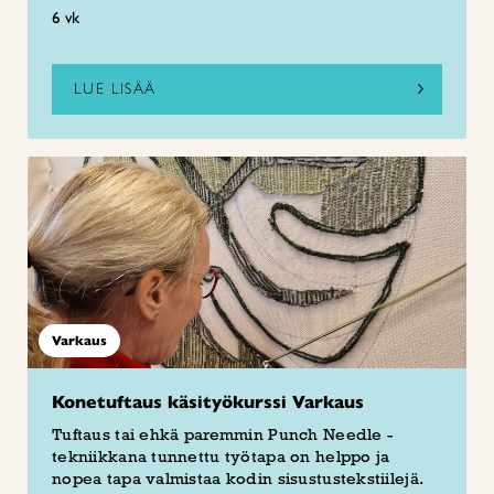
6 vk
LUE LISÄÄ
Varkaus
Konetuftaus käsityökurssi Varkaus
Tuftaus tai ehkä paremmin Punch Needle -
tekniikkana tunnettu työtapa on helppo ja
nopea tapa valmistaa kodin sisustustekstiilejä.