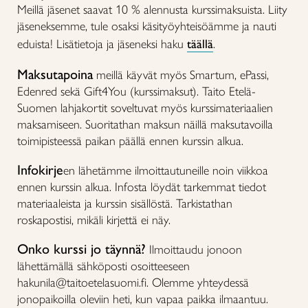
Meillä jäsenet saavat 10 % alennusta kurssimaksuista. Liity
jäseneksemme, tule osaksi käsityöyhteisöämme ja nauti
eduista! Lisätietoja ja jäseneksi haku
täällä
.
Maksutapoina
meillä käyvät myös Smartum, ePassi,
Edenred sekä Gift4You (kurssimaksut). Taito Etelä-
Suomen lahjakortit soveltuvat myös kurssimateriaalien
maksamiseen. Suoritathan maksun näillä maksutavoilla
toimipisteessä paikan päällä ennen kurssin alkua.
Infokirje
en lähetämme ilmoittautuneille noin viikkoa
ennen kurssin alkua. Infosta löydät tarkemmat tiedot
materiaaleista ja kurssin sisällöstä. Tarkistathan
roskapostisi, mikäli kirjettä ei näy.
Onko kurssi jo täynnä?
Ilmoittaudu jonoon
lähettämällä sähköposti osoitteeseen
hakunila@taitoetelasuomi.fi. Olemme yhteydessä
jonopaikoilla oleviin heti, kun vapaa paikka ilmaantuu.