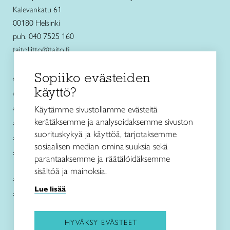
Kalevankatu 61
00180 Helsinki
puh. 040 7525 160
taitoliitto@taito.fi
Sopiiko evästeiden
Käsityökurssit ja koulutus
käyttö?
Ajankohtaista
Käsityöohjeet
Käytämme sivustollamme evästeitä
kerätäksemme ja analysoidaksemme sivuston
Me olemme Taito
suorituskykyä ja käyttöä, tarjotaksemme
Paikallinen toiminta
sosiaalisen median ominaisuuksia sekä
Verkkokaupat
parantaaksemme ja räätälöidäksemme
sisältöä ja mainoksia.
Kirjaudu Arviin
Lue lisää
Kirjaudu Taitocampukseen
HYVÄKSY EVÄSTEET