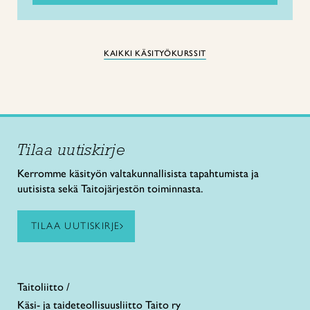
KAIKKI KÄSITYÖKURSSIT
Tilaa uutiskirje
Kerromme käsityön valtakunnallisista tapahtumista ja
uutisista sekä Taitojärjestön toiminnasta.
TILAA UUTISKIRJE
Taitoliitto /
Käsi- ja taideteollisuusliitto Taito ry