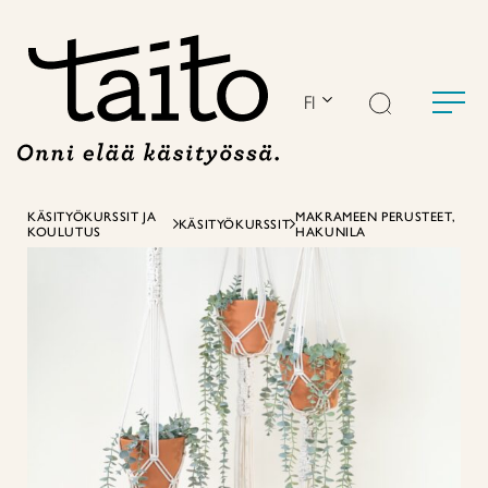
Siirry
sisältöön
FI
KÄSITYÖKURSSIT JA
MAKRAMEEN PERUSTEET,
KÄSITYÖKURSSIT
KOULUTUS
HAKUNILA