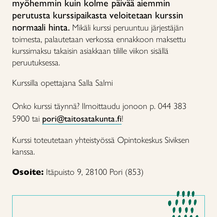
myöhemmin kuin kolme päivää aiemmin
perutusta kurssipaikasta veloitetaan kurssin
normaali hinta.
Mikäli kurssi peruuntuu järjestäjän
toimesta, palautetaan verkossa ennakkoon maksettu
kurssimaksu takaisin asiakkaan tilille viikon sisällä
peruutuksessa.
Kurssilla opettajana Salla Salmi
Onko kurssi täynnä? Ilmoittaudu jonoon p. 044 383
5900 tai
pori@taitosatakunta.fi
!
Kurssi toteutetaan yhteistyössä Opintokeskus Siviksen
kanssa.
Osoite:
Itäpuisto 9, 28100 Pori (853)