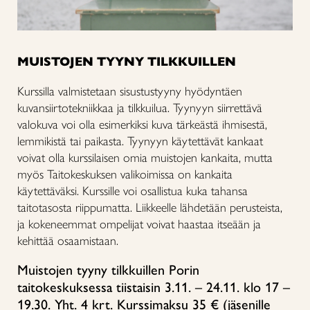
MUISTOJEN TYYNY TILKKUILLEN
Kurssilla valmistetaan sisustustyyny hyödyntäen
kuvansiirtotekniikkaa ja tilkkuilua. Tyynyyn siirrettävä
valokuva voi olla esimerkiksi kuva tärkeästä ihmisestä,
lemmikistä tai paikasta. Tyynyyn käytettävät kankaat
voivat olla kurssilaisen omia muistojen kankaita, mutta
myös Taitokeskuksen valikoimissa on kankaita
käytettäväksi. Kurssille voi osallistua kuka tahansa
taitotasosta riippumatta. Liikkeelle lähdetään perusteista,
ja kokeneemmat ompelijat voivat haastaa itseään ja
kehittää osaamistaan.
Muistojen tyyny tilkkuillen Porin
taitokeskuksessa tiistaisin 3.11. – 24.11. klo 17 –
19.30. Yht. 4 krt. Kurssimaksu 35 € (jäsenille