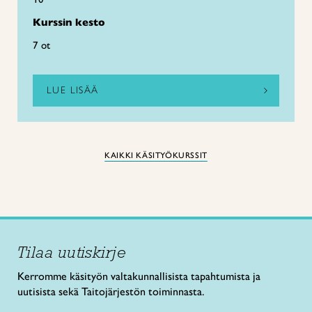
Kurssin kesto
7 ot
LUE LISÄÄ
KAIKKI KÄSITYÖKURSSIT
Tilaa uutiskirje
Kerromme käsityön valtakunnallisista tapahtumista ja
uutisista sekä Taitojärjestön toiminnasta.