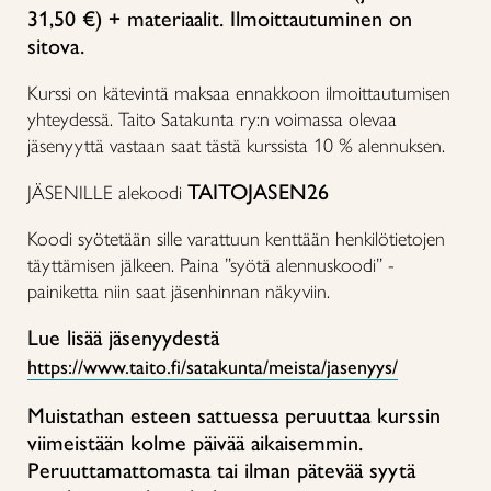
31,50 €) + materiaalit.
Ilmoittautuminen on
sitova.
Kurssi on kätevintä maksaa ennakkoon ilmoittautumisen
yhteydessä. Taito Satakunta ry:n voimassa olevaa
jäsenyyttä vastaan saat tästä kurssista 10 % alennuksen.
TAITOJASEN26
JÄSENILLE alekoodi
Koodi syötetään sille varattuun kenttään henkilötietojen
täyttämisen jälkeen. Paina ”syötä alennuskoodi” -
painiketta niin saat jäsenhinnan näkyviin.
Lue lisää jäsenyydestä
https://www.taito.fi/satakunta/meista/jasenyys/
Muistathan esteen sattuessa peruuttaa kurssin
viimeistään kolme päivää aikaisemmin.
Peruuttamattomasta tai ilman pätevää syytä