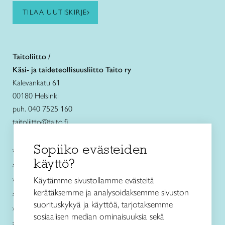
TILAA UUTISKIRJE
Taitoliitto /
Käsi- ja taideteollisuusliitto Taito ry
Kalevankatu 61
00180 Helsinki
puh. 040 7525 160
taitoliitto@taito.fi
Sopiiko evästeiden
Käsityökurssit ja koulutus
käyttö?
Ajankohtaista
Käsityöohjeet
Käytämme sivustollamme evästeitä
kerätäksemme ja analysoidaksemme sivuston
Me olemme Taito
suorituskykyä ja käyttöä, tarjotaksemme
Paikallinen toiminta
sosiaalisen median ominaisuuksia sekä
Verkkokaupat