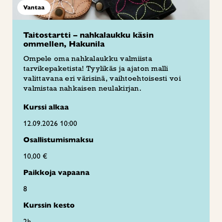
Vantaa
Taitostartti – nahkalaukku käsin
ommellen, Hakunila
Ompele oma nahkalaukku valmiista
tarvikepaketista! Tyylikäs ja ajaton malli
valittavana eri värisinä, vaihtoehtoisesti voi
valmistaa nahkaisen neulakirjan.
Kurssi alkaa
12.09.2026 10:00
Osallistumismaksu
10,00 €
Paikkoja vapaana
8
Kurssin kesto
2h