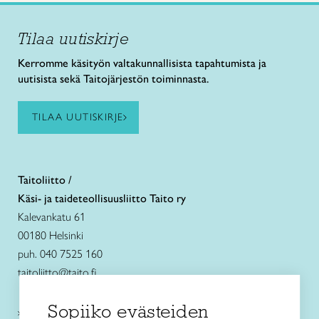
Tilaa uutiskirje
Kerromme käsityön valtakunnallisista tapahtumista ja
uutisista sekä Taitojärjestön toiminnasta.
TILAA UUTISKIRJE
Taitoliitto /
Käsi- ja taideteollisuusliitto Taito ry
Kalevankatu 61
00180 Helsinki
puh. 040 7525 160
taitoliitto@taito.fi
Sopiiko evästeiden
Käsityökurssit ja koulutus