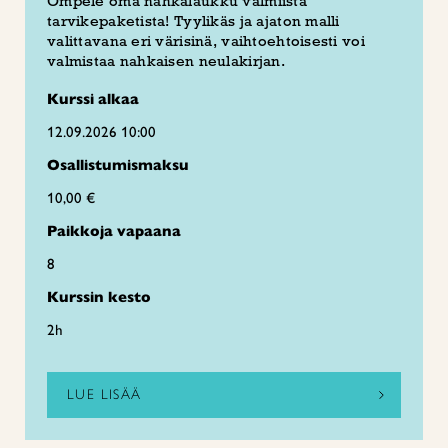
Ompele oma nahkalaukku valmiista
tarvikepaketista! Tyylikäs ja ajaton malli
valittavana eri värisinä, vaihtoehtoisesti voi
valmistaa nahkaisen neulakirjan.
Kurssi alkaa
12.09.2026 10:00
Osallistumismaksu
10,00 €
Paikkoja vapaana
8
Kurssin kesto
2h
LUE LISÄÄ