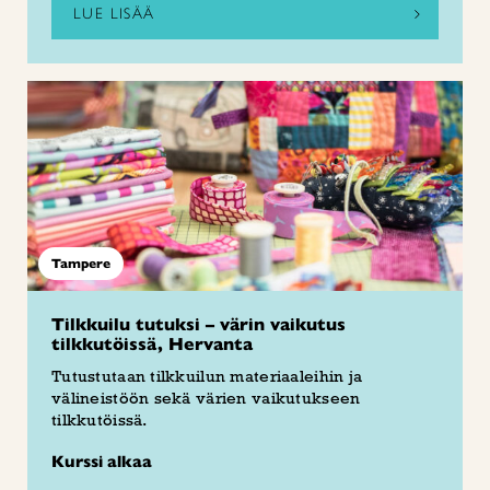
LUE LISÄÄ
Tampere
Tilkkuilu tutuksi – värin vaikutus
tilkkutöissä, Hervanta
Tutustutaan tilkkuilun materiaaleihin ja
välineistöön sekä värien vaikutukseen
tilkkutöissä.
Kurssi alkaa