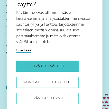
käyttö?
Ajankohtaista
Käsityöohjeet
Käytämme sivustollamme evästeitä
kerätäksemme ja analysoidaksemme sivuston
Me olemme Taito
suorituskykyä ja käyttöä, tarjotaksemme
Paikallinen toiminta
sosiaalisen median ominaisuuksia sekä
Verkkokaupat
parantaaksemme ja räätälöidäksemme
sisältöä ja mainoksia.
Kirjaudu Arviin
Lue lisää
Kirjaudu Taitocampukseen
HYVÄKSY EVÄSTEET
Taitoliitto:
Taito-lehti:
VAIN PAKOLLISET EVÄSTEET
EVÄSTEASETUKSET
Pysäytä animaatiot