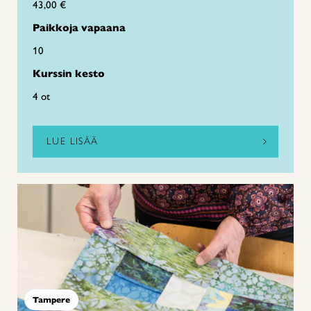
43,00 €
Paikkoja vapaana
10
Kurssin kesto
4 ot
LUE LISÄÄ
Tampere