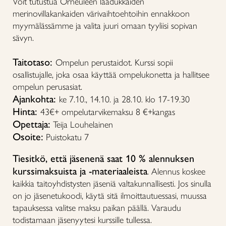
Voit tutustua Orneuleen laadukkaiden
merinovillakankaiden värivaihtoehtoihin ennakkoon
myymälässämme ja valita juuri omaan tyyliisi sopivan
sävyn.
Taitotaso:
Ompelun perustaidot. Kurssi sopii
osallistujalle, joka osaa käyttää ompelukonetta ja hallitsee
ompelun perusasiat.
Ajankohta:
ke 7.10., 14.10. ja 28.10. klo 17-19.30
Hinta:
43€+ ompelutarvikemaksu 8 €+kangas
Opettaja:
Teija Louhelainen
Osoite:
Puistokatu 7
Tiesitkö, että jäsenenä saat 10 % alennuksen
kurssimaksuista ja -materiaaleista
. Alennus koskee
kaikkia taitoyhdistysten jäseniä valtakunnallisesti. Jos sinulla
on jo jäsenetukoodi, käytä sitä ilmoittautuessasi, muussa
tapauksessa valitse maksu paikan päällä. Varaudu
todistamaan jäsenyytesi kurssille tullessa.