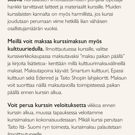
hankkii tarvittavat laitteet ja materiaalit kurssille. Muiden
kurssilaisten kannalta on myös harmillista, jos kurssi
joudutaan perumaan viime hetkillä liian vähäisen
osallistujamäärän vuoksi.
Meillä voit maksaa kurssimaksun myös
kulttuuriedulla.
Ilmoittautuessa kurssille, valitse
kurssiverkkokaupassa maksutavaksi ”maksu paikan päällä”
ja kirjoita lisätietoa- kenttään millä kulttuurimaksuvälineillä
maksat. Maksutapoina käyvät: Smartum kulttuuri, Epassi
kulttuuri sekä Edenred ja Taito Shopin lahjakortti. Maksun
voit suorittaa näillä maksutavoilla toimipisteessä paikan
päällä ennen kurssin alkua.
Voit perua kurssin veloituksetta
viikkoa ennen
kurssin alkua, muussa tapauksessa veloitamme
kurssimaksun kokonaisuudessaan. Mikäli kurssi perutaan
Taito Itä- Suomi ryn toimesta, kurssimaksu palautetaan
ilmoittautuneelle.