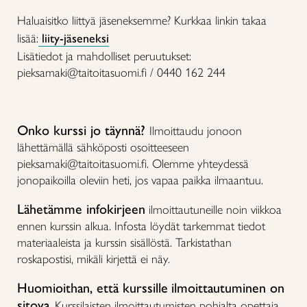
Haluaisitko liittyä jäseneksemme? Kurkkaa linkin takaa
lisää:
liity-jäseneksi
Lisätiedot ja mahdolliset peruutukset:
pieksamaki@taitoitasuomi.fi / 0440 162 244
Onko kurssi jo täynnä?
Ilmoittaudu jonoon
lähettämällä sähköposti osoitteeseen
pieksamaki@taitoitasuomi.fi. Olemme yhteydessä
jonopaikoilla oleviin heti, jos vapaa paikka ilmaantuu.
Lähetämme infokirjeen
ilmoittautuneille noin viikkoa
ennen kurssin alkua. Infosta löydät tarkemmat tiedot
materiaaleista ja kurssin sisällöstä. Tarkistathan
roskapostisi, mikäli kirjettä ei näy.
Huomioithan, että kurssille
ilmoittautuminen on
sitova
. Kurssilaisten ilmoittautumisten pohjalta opettaja