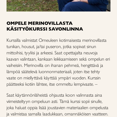
OMPELE MERINOVILLASTA
KÄSITYÖKURSSI SAVONLINNA
Kurssilla valmistat Orneuleen kotimaisesta merinovillasta
tunikan, housut, ja/tai puseron, jotka sopivat sinun
mittoihisi, tyyliisi ja arkeesi. Saat opettajalta neuvoja
kaavan valintaan, kankaan leikkaamiseen sekä ompelun eri
vaiheisiin. Merinovilla on ihanan pehmeä, hengittävä ja
lämpöä säätelevä luonnonmateriaali, joten itse tehty
vaate on miellyttävä käyttää ympäri vuoden. Kurssin
päätteeksi kotiin lähtee, itse ommeltu lempivaate.
–
Saat käytännönläheistä ohjausta koon valinnasta aina
viimeisteltyyn ompeluun asti. Tämä kurssi sopii sinulle,
joka haluat oppia lisää joustavien materiaalien ompelusta
ja valmistaa samalla laadukkaan, omannäköisen vaatteen.