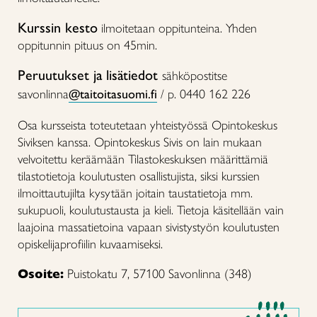
Kurssin kesto
ilmoitetaan oppitunteina. Yhden
oppitunnin pituus on 45min.
Peruutukset ja lisätiedot
sähköpostitse
savonlinna
@taitoitasuomi.fi
/ p. 0440 162 226
Osa kursseista toteutetaan yhteistyössä Opintokeskus
Siviksen kanssa. Opintokeskus Sivis on lain mukaan
velvoitettu keräämään Tilastokeskuksen määrittämiä
tilastotietoja koulutusten osallistujista, siksi kurssien
ilmoittautujilta kysytään joitain taustatietoja mm.
sukupuoli, koulutustausta ja kieli. Tietoja käsitellään vain
laajoina massatietoina vapaan sivistystyön koulutusten
opiskelijaprofiilin kuvaamiseksi.
Osoite:
Puistokatu 7, 57100 Savonlinna (348)