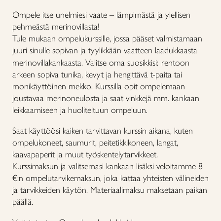
Ompele itse unelmiesi vaate – lämpimästä ja ylellisen
pehmeästä merinovillasta!
Tule mukaan ompelukurssille, jossa pääset valmistamaan
juuri sinulle sopivan ja tyylikkään vaatteen laadukkaasta
merinovillakankaasta. Valitse oma suosikkisi:
rentoon
arkeen sopiva tunika, kevyt ja hengittävä t-paita tai
monikäyttöinen mekko. Kurssilla opit ompelemaan
joustavaa merinoneulosta ja saat vinkkejä mm. kankaan
leikkaamiseen ja huoliteltuun ompeluun.
Saat käyttöösi kaiken tarvittavan kurssin aikana, kuten
ompelukoneet, saumurit, peitetikkikoneen, langat,
kaavapaperit ja muut työskentelytarvikkeet.
Kurssimaksun ja valitsemasi kankaan lisäksi veloitamme 8
€:n ompelutarvikemaksun, joka kattaa yhteisten välineiden
ja tarvikkeiden käytön. Materiaalimaksu maksetaan paikan
päällä.