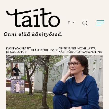
Siirry
sisältöön
FI
KÄSITYÖKURSSIT
OMPELE MERINOVILLASTA
KÄSITYÖKURSSIT
JA KOULUTUS
KÄSITYÖKURSSI SAVONLINNA