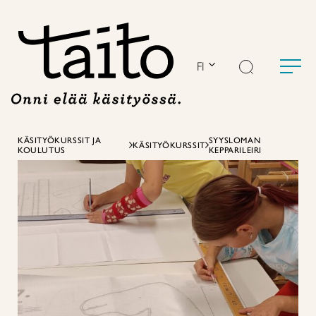
Siirry
sisältöön
FI
KÄSITYÖKURSSIT JA
SYYSLOMAN
KÄSITYÖKURSSIT
KOULUTUS
KEPPARILEIRI