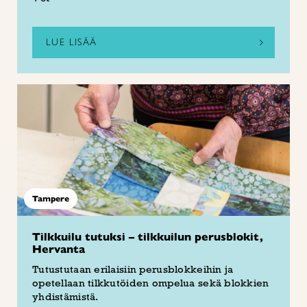
LUE LISÄÄ
Tampere
Tilkkuilu tutuksi – tilkkuilun perusblokit,
Hervanta
Tutustutaan erilaisiin perusblokkeihin ja
opetellaan tilkkutöiden ompelua sekä blokkien
yhdistämistä.