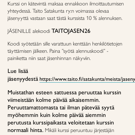
Kurssi on kätevintä maksaa ennakkoon ilmoittautumisen
yhteydessä. Taito Satakunta ry:n voimassa olevaa
jäsenyyttä vastaan saat tästä kurssista 10 % alennuksen.
TAITOJASEN26
JÄSENILLE alekoodi
Koodi syötetään sille varattuun kenttään henkilötietojen
täyttämisen jälkeen. Paina ”syötä alennuskoodi” -
painiketta niin saat jäsenhinnan näkyviin.
Lue lisää
jäsenyydestä
https://www.taito.fi/satakunta/meista/jaseny
Muistathan esteen sattuessa peruuttaa kurssin
viimeistään kolme päivää aikaisemmin.
Peruuttamattomasta tai ilman pätevää syytä
myöhemmin kuin kolme päivää aiemmin
perutusta kurssipaikasta veloitetaan kurssin
normaali hinta.
Mikäli kurssi peruuntuu järjestäjän