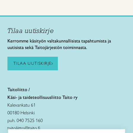
Tilaa uutiskirje
Kerromme käsityön valtakunnallisista tapahtumista ja
uutisista sekä Taitojärjestön toiminnasta.
TILAA UUTISKIRJE
Taitoliitto /
Käsi- ja taideteollisuusliitto Taito ry
Kalevankatu 61
00180 Helsinki
puh. 040 7525 160
taitoliitto@taito.fi