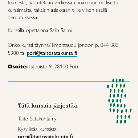
toimesta, palautetaan verkossa ennakkoon maksettu
kurssimaksu takaisin asiakkaan tilille viikon sisällä
peruutuksessa.
Kurssilla opettajana Salla Salmi
Onko kurssi täynnä? Ilmoittaudu jonoon p. 044 383
5900 tai
pori@taitosatakunta.fi
!
Osoite:
Itäpuisto 9, 28100 Pori
Tätä kurssia järjestää:
Taito Satakunta ry
Kysy lisää kurssista:
pori@taitosatakunta.fi