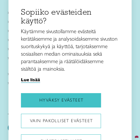
Sopiiko evästeiden
Käsityökurssit ja koulutus
käyttö?
Ajankohtaista
Käsityöohjeet
Käytämme sivustollamme evästeitä
kerätäksemme ja analysoidaksemme sivuston
Me olemme Taito
suorituskykyä ja käyttöä, tarjotaksemme
Paikallinen toiminta
sosiaalisen median ominaisuuksia sekä
Verkkokaupat
parantaaksemme ja räätälöidäksemme
sisältöä ja mainoksia.
Kirjaudu Arviin
Lue lisää
Kirjaudu Taitocampukseen
HYVÄKSY EVÄSTEET
Taitoliitto:
Taito-lehti:
VAIN PAKOLLISET EVÄSTEET