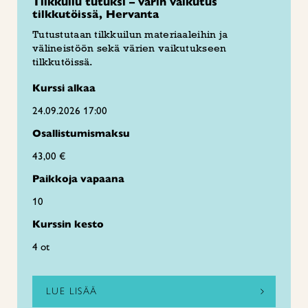
Tilkkuilu tutuksi – värin vaikutus
tilkkutöissä, Hervanta
Tutustutaan tilkkuilun materiaaleihin ja
välineistöön sekä värien vaikutukseen
tilkkutöissä.
Kurssi alkaa
24.09.2026 17:00
Osallistumismaksu
43,00 €
Paikkoja vapaana
10
Kurssin kesto
4 ot
LUE LISÄÄ