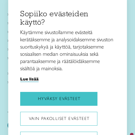
Sopiiko evästeiden
Käsityökurssit ja koulutus
käyttö?
Ajankohtaista
Käsityöohjeet
Käytämme sivustollamme evästeitä
kerätäksemme ja analysoidaksemme sivuston
Me olemme Taito
suorituskykyä ja käyttöä, tarjotaksemme
Paikallinen toiminta
sosiaalisen median ominaisuuksia sekä
Verkkokaupat
parantaaksemme ja räätälöidäksemme
sisältöä ja mainoksia.
Kirjaudu Arviin
Lue lisää
Kirjaudu Taitocampukseen
HYVÄKSY EVÄSTEET
Taitoliitto:
Taito-lehti:
VAIN PAKOLLISET EVÄSTEET