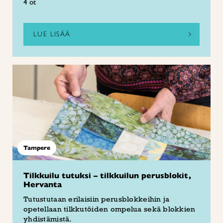
4 ot
LUE LISÄÄ
Tampere
Tilkkuilu tutuksi – tilkkuilun perusblokit,
Hervanta
Tutustutaan erilaisiin perusblokkeihin ja
opetellaan tilkkutöiden ompelua sekä blokkien
yhdistämistä.