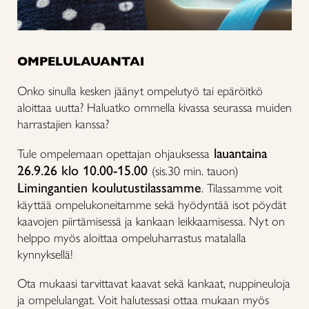
OMPELULAUANTAI
Onko sinulla kesken jäänyt ompelutyö tai epäröitkö
aloittaa uutta? Haluatko ommella kivassa seurassa muiden
harrastajien kanssa?
lauantaina
Tule ompelemaan opettajan ohjauksessa
26.9.26 klo 10.00-15.00
(sis.30 min. tauon)
Limingantien koulutustilassamme
. Tilassamme voit
käyttää ompelukoneitamme sekä hyödyntää isot pöydät
kaavojen piirtämisessä ja kankaan leikkaamisessa. Nyt on
helppo myös aloittaa ompeluharrastus matalalla
kynnyksellä!
Ota mukaasi tarvittavat kaavat sekä kankaat, nuppineuloja
ja ompelulangat. Voit halutessasi ottaa mukaan myös