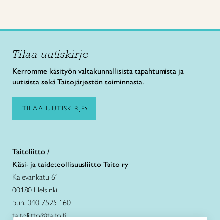
Tilaa uutiskirje
Kerromme käsityön valtakunnallisista tapahtumista ja
uutisista sekä Taitojärjestön toiminnasta.
TILAA UUTISKIRJE
Taitoliitto /
Käsi- ja taideteollisuusliitto Taito ry
Kalevankatu 61
00180 Helsinki
puh. 040 7525 160
taitoliitto@taito.fi