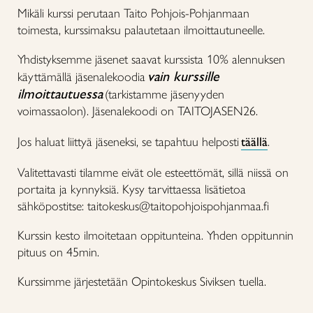
Mikäli kurssi perutaan Taito Pohjois-Pohjanmaan
toimesta, kurssimaksu palautetaan ilmoittautuneelle.
Yhdistyksemme jäsenet saavat kurssista 10% alennuksen
vain kurssille
käyttämällä jäsenalekoodia
ilmoittautuessa
(tarkistamme jäsenyyden
voimassaolon). Jäsenalekoodi on TAITOJASEN26.
Jos haluat liittyä jäseneksi, se tapahtuu helposti
täällä
.
Valitettavasti tilamme eivät ole esteettömät, sillä niissä on
portaita ja kynnyksiä. Kysy tarvittaessa lisätietoa
sähköpostitse: taitokeskus@taitopohjoispohjanmaa.fi
Kurssin kesto ilmoitetaan oppitunteina. Yhden oppitunnin
pituus on 45min.
Kurssimme järjestetään Opintokeskus Siviksen tuella.