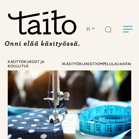
Siirry
sisältöön
FI
KÄSITYÖKURSSIT JA
KÄSITYÖKURSSIT
OMPELULAUANTAI
KOULUTUS