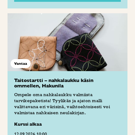
Vantaa
Taitostartti – nahkalaukku käsin
ommellen, Hakunila
Ompele oma nahkalaukku valmiista
tarvikepaketista! Tyylikäs ja ajaton malli
valittavana eri värisinä, vaihtoehtoisesti voi
valmistaa nahkaisen neulakirjan.
Kurssi alkaa
12.09.2026 10:00