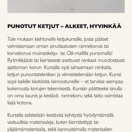
PUNOTUT KETJUT – ALKEET, HYVINKÄÄ
Tule mukaan kiehtovalle ketjukurssille, jossa pääset
valmistamaan oman ainutlaatuisen rannekorusi tai
korvakorusi muinaisketju- tai Oili-mallilla punomalla!
Rytmikkäästi tai kierteisesti asettuvat renkaat muodostavat
ajattoman korun. Kurssilla opit sahaamaan renkaita,
ketjun punontatekniikan ja viimeistelemään ketjun. Kurssi
sopii kaikille käsitöistä kiinnostuneille – et tarvitse aiempaa
kokemusta korujen tekemisestä. Kurssin päätteeksi sinulla
on oma kaunis ja kestävä rannekoru sekä taito valmistaa
lisää kotona.
Kurssilla edistetään kestävää kehitystä hyödyntämällä
vastuullisia materiaaleja, kuten kierrätettyjä tai
ylijäämämateriaalia, sekä kannustamalla materiaalien