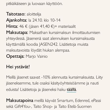
pitkäikäiseen ja luovaan käyttöön.
Taitotaso:
aloittelija
Ajankohta:
la 24.10. klo 10-14
Hinta:
46 € (jäsen 41,40 €)+ materiaalit
Maksutapa:
Maksathan kurssimaksun ilmoittautumisen
yhteydessä. Jäsenenä saat alennuksen kurssimaksusta
käyttämällä koodia JASEN242. Lisätietoja muista
maksutavoista löydät hiukan alempaa.
Opettaja:
Marjo Vainio
Hei ystävät!
Meillä jäsenet saavat -10% alennusta kurssimaksuista. Liity
jäseneksemme, tule osaksi käsityöyhteisöämme ja nauti
eduista! Lisätietoja ja jäseneksi haku
täällä
.
Maksutapoina
meillä käyvät Smartum, Edenred, ePassi
sekä Gift4You-, Taito Shop- ja Taito Etelä-Suomen