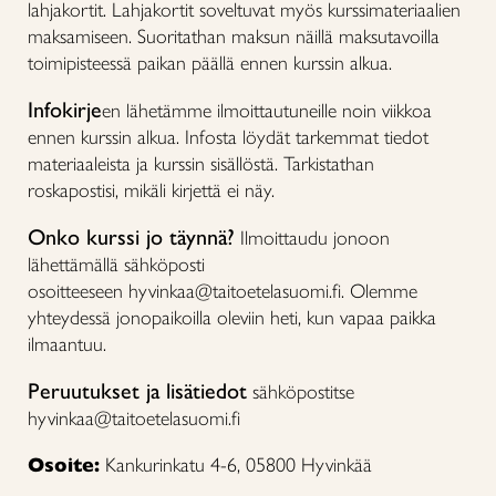
lahjakortit. Lahjakortit soveltuvat myös kurssimateriaalien
maksamiseen. Suoritathan maksun näillä maksutavoilla
toimipisteessä paikan päällä ennen kurssin alkua.
Infokirje
en lähetämme ilmoittautuneille noin viikkoa
ennen kurssin alkua. Infosta löydät tarkemmat tiedot
materiaaleista ja kurssin sisällöstä. Tarkistathan
roskapostisi, mikäli kirjettä ei näy.
Onko kurssi jo täynnä?
Ilmoittaudu jonoon
lähettämällä sähköposti
osoitteeseen hyvinkaa@taitoetelasuomi.fi. Olemme
yhteydessä jonopaikoilla oleviin heti, kun vapaa paikka
ilmaantuu.
Peruutukset ja lisätiedot
sähköpostitse
hyvinkaa@taitoetelasuomi.fi
Osoite:
Kankurinkatu 4-6, 05800 Hyvinkää