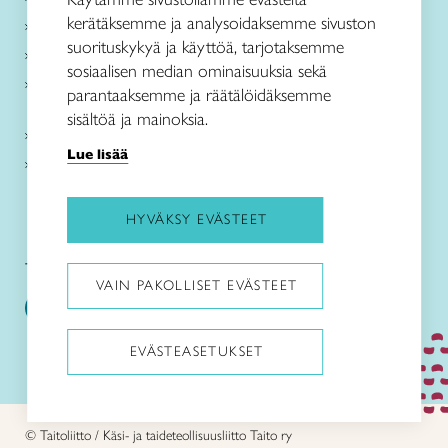
kerätäksemme ja analysoidaksemme sivuston
Me olemme Taito
suorituskykyä ja käyttöä, tarjotaksemme
Paikallinen toiminta
sosiaalisen median ominaisuuksia sekä
Verkkokaupat
parantaaksemme ja räätälöidäksemme
sisältöä ja mainoksia.
Kirjaudu Arviin
Lue lisää
Kirjaudu Taitocampukseen
HYVÄKSY EVÄSTEET
Taitoliitto:
Taito-lehti:
VAIN PAKOLLISET EVÄSTEET
EVÄSTEASETUKSET
Pysäytä animaatiot
© Taitoliitto / Käsi- ja taideteollisuusliitto Taito ry