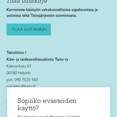
Tilaa uutiskirje
Kerromme käsityön valtakunnallisista tapahtumista ja
uutisista sekä Taitojärjestön toiminnasta.
TILAA UUTISKIRJE
Taitoliitto /
Käsi- ja taideteollisuusliitto Taito ry
Kalevankatu 61
00180 Helsinki
puh. 040 7525 160
taitoliitto@taito.fi
Sopiiko evästeiden
Käsityökurssit ja koulutus
käyttö?
Ajankohtaista
Käsityöohjeet
Käytämme sivustollamme evästeitä