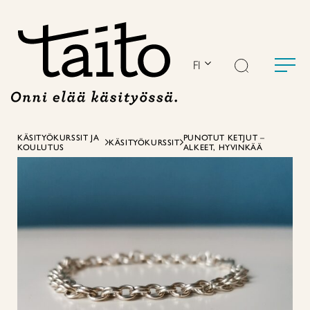
Siirry
sisältöön
FI
KÄSITYÖKURSSIT JA
PUNOTUT KETJUT –
KÄSITYÖKURSSIT
KOULUTUS
ALKEET, HYVINKÄÄ