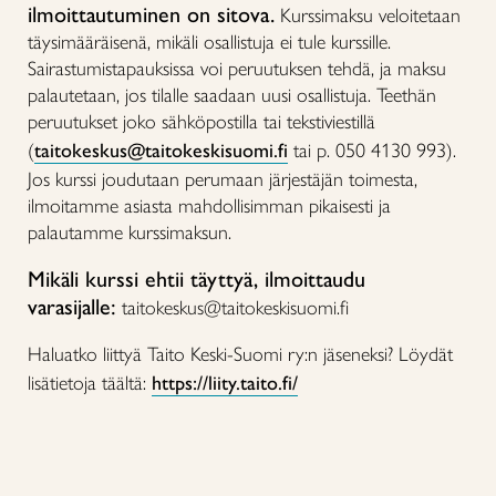
ilmoittautuminen on sitova.
Kurssimaksu veloitetaan
täysimääräisenä, mikäli osallistuja ei tule kurssille.
Sairastumistapauksissa voi peruutuksen tehdä, ja maksu
palautetaan, jos tilalle saadaan uusi osallistuja. Teethän
peruutukset joko sähköpostilla tai tekstiviestillä
(
taitokeskus@taitokeskisuomi.fi
tai p. 050 4130 993).
Jos kurssi joudutaan perumaan järjestäjän toimesta,
ilmoitamme asiasta mahdollisimman pikaisesti ja
palautamme kurssimaksun.
Mikäli kurssi ehtii täyttyä, ilmoittaudu
varasijalle:
taitokeskus@taitokeskisuomi.fi
Haluatko liittyä Taito Keski-Suomi ry:n jäseneksi? Löydät
lisätietoja täältä:
https://liity.taito.fi/