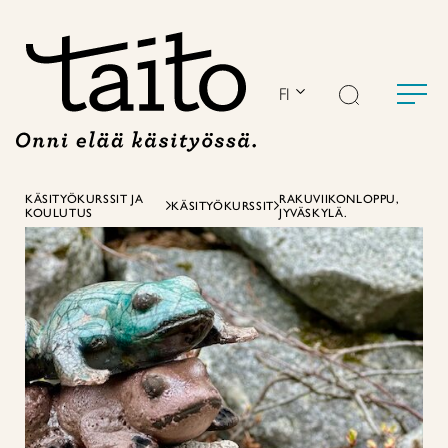
Siirry
sisältöön
FI
KÄSITYÖKURSSIT JA
RAKUVIIKONLOPPU,
KÄSITYÖKURSSIT
KOULUTUS
JYVÄSKYLÄ.