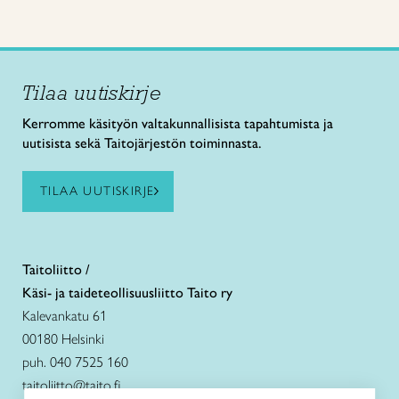
Tilaa uutiskirje
Kerromme käsityön valtakunnallisista tapahtumista ja
uutisista sekä Taitojärjestön toiminnasta.
TILAA UUTISKIRJE
Taitoliitto /
Käsi- ja taideteollisuusliitto Taito ry
Kalevankatu 61
00180 Helsinki
puh. 040 7525 160
taitoliitto@taito.fi