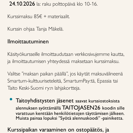
24.10
2026
.
la: raku polttopäivä klo 10-16.
Kurssimaksu 85€ + materiaalit.
Kurssin ohjaa Tanja Mäkelä.
Ilmoittautuminen
Käsityökursseille ilmoittaudutaan verkkosivujemme kautta,
ja ilmoittautumisen yhteydessä maksetaan kurssimaksu.
Valitse ”maksan paikan päällä”, jos käytät maksuvälineenä
Smartum-kulttuuriseteleitä, SmartumPay:tä, Epassia tai
Taito Keski-Suomi ry:n lahjakortteja.
Taitoyhdistysten jäsenet
saavat kurssiostoksista
TAITOJASEN26
alennuksen syöttämällä
koodin sille
varattuun kenttään henkilötietojen täyttämisen jälkeen.
Muista painaa lopuksi ”Syötä alennuskoodi” -painiketta.
Kurssipaikan varaaminen on ostopäätös, ja