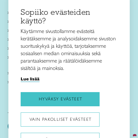
Sopiiko evästeiden
Käsityökurssit ja koulutus
käyttö?
Ajankohtaista
Käsityöohjeet
Käytämme sivustollamme evästeitä
kerätäksemme ja analysoidaksemme sivuston
Me olemme Taito
suorituskykyä ja käyttöä, tarjotaksemme
Paikallinen toiminta
sosiaalisen median ominaisuuksia sekä
Verkkokaupat
parantaaksemme ja räätälöidäksemme
sisältöä ja mainoksia.
Kirjaudu Arviin
Lue lisää
Kirjaudu Taitocampukseen
HYVÄKSY EVÄSTEET
Taitoliitto:
Taito-lehti:
VAIN PAKOLLISET EVÄSTEET