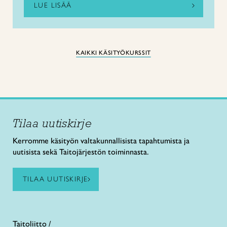
LUE LISÄÄ
KAIKKI KÄSITYÖKURSSIT
Tilaa uutiskirje
Kerromme käsityön valtakunnallisista tapahtumista ja
uutisista sekä Taitojärjestön toiminnasta.
TILAA UUTISKIRJE
Taitoliitto /