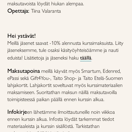
maksutavoista löydät hiukan alempaa.
Opettaja:
Tiina Valaranta
Hei ystävät!
Meillä jäsenet saavat -10% alennusta kurssimaksuista. Liity
jäseneksemme, tule osaksi käsityöyhteisöämme ja nauti
eduista! Lisätietoja ja jäseneksi haku
täällä
.
Maksutapoina
meillä käyvät myös Smartum, Edenred,
ePassi sekä Gift4You-, Taito Shop- ja Taito Etelä-Suomen
lahjakortit. Lahjakortit soveltuvat myös kurssimateriaalien
maksamiseen. Suoritathan maksun näillä maksutavoilla
toimipisteessä paikan päällä ennen kurssin alkua.
Infokirje
en lähetämme ilmoittautuneille noin viikkoa
ennen kurssin alkua. Infosta löydät tarkemmat tiedot
materiaaleista ja kurssin sisällöstä. Tarkistathan