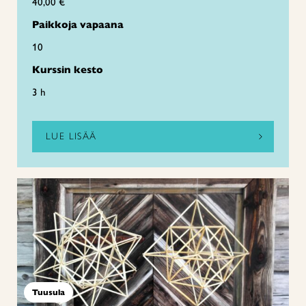
40,00 €
Paikkoja vapaana
10
Kurssin kesto
3 h
LUE LISÄÄ
Tuusula