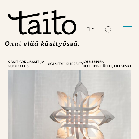
Siirry
sisältöön
FI
KÄSITYÖKURSSIT JA
JOULUINEN
KÄSITYÖKURSSIT
KOULUTUS
ROTTINKITÄHTI, HELSINKI