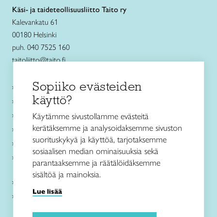
Käsi- ja taideteollisuusliitto Taito ry
Kalevankatu 61
00180 Helsinki
puh. 040 7525 160
taitoliitto@taito.fi
Sopiiko evästeiden
Käsityökurssit ja koulutus
käyttö?
Ajankohtaista
Käsityöohjeet
Käytämme sivustollamme evästeitä
kerätäksemme ja analysoidaksemme sivuston
Me olemme Taito
suorituskykyä ja käyttöä, tarjotaksemme
Paikallinen toiminta
sosiaalisen median ominaisuuksia sekä
Verkkokaupat
parantaaksemme ja räätälöidäksemme
sisältöä ja mainoksia.
Kirjaudu Arviin
Lue lisää
Kirjaudu Taitocampukseen