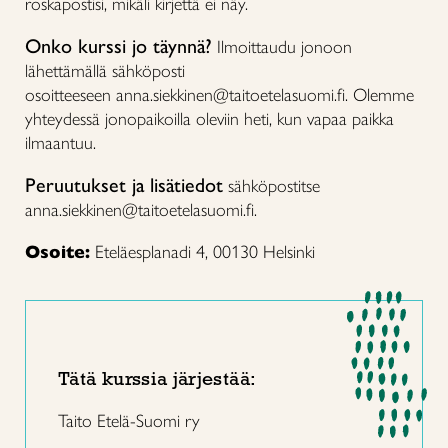
roskapostisi, mikäli kirjettä ei näy.
Onko kurssi jo täynnä?
Ilmoittaudu jonoon
lähettämällä sähköposti
osoitteeseen anna.siekkinen@taitoetelasuomi.fi. Olemme
yhteydessä jonopaikoilla oleviin heti, kun vapaa paikka
ilmaantuu.
Peruutukset ja lisätiedot
sähköpostitse
anna.siekkinen@taitoetelasuomi.fi.
Osoite:
Eteläesplanadi 4, 00130 Helsinki
Tätä kurssia järjestää:
Taito Etelä-Suomi ry