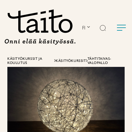
Siirry
sisältöön
FI
KÄSITYÖKURSSIT JA
TÄHTITAIVAS-
KÄSITYÖKURSSIT
KOULUTUS
VALOPALLO