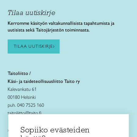
Tilaa uutiskirje
Kerromme käsityön valtakunnallisista tapahtumista ja
uutisista sekä Taitojärjestön toiminnasta.
TILAA UUTISKIRJE
Taitoliitto /
Käsi- ja taideteollisuusliitto Taito ry
Kalevankatu 61
00180 Helsinki
puh. 040 7525 160
taitoliitto@taito.fi
Sopiiko evästeiden
Käsityökurssit ja koulutus