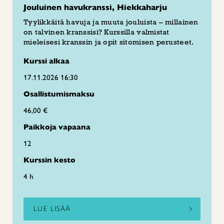
Jouluinen havukranssi, Hiekkaharju
Tyylikkäitä havuja ja muuta jouluista – millainen
on talvinen kranssisi? Kurssilla valmistat
mieleisesi kranssin ja opit sitomisen perusteet.
Kurssi alkaa
17.11.2026 16:30
Osallistumismaksu
46,00 €
Paikkoja vapaana
12
Kurssin kesto
4 h
LUE LISÄÄ