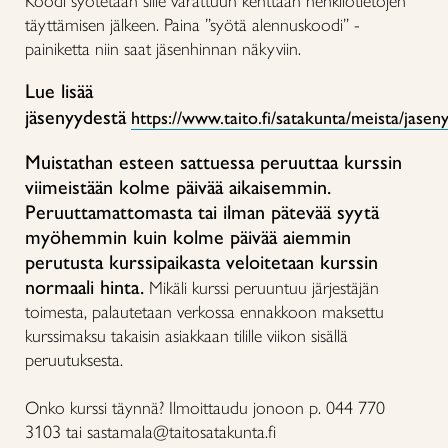
Koodi syötetään sille varattuun kenttään henkilötietojen
täyttämisen jälkeen. Paina ”syötä alennuskoodi” -
painiketta niin saat jäsenhinnan näkyviin.
Lue lisää
jäsenyydestä
https://www.taito.fi/satakunta/meista/jaseny
Muistathan esteen sattuessa peruuttaa kurssin
viimeistään kolme päivää aikaisemmin.
Peruuttamattomasta tai ilman pätevää syytä
myöhemmin kuin kolme päivää aiemmin
perutusta kurssipaikasta veloitetaan kurssin
normaali hinta.
Mikäli kurssi peruuntuu järjestäjän
toimesta, palautetaan verkossa ennakkoon maksettu
kurssimaksu takaisin asiakkaan tilille viikon sisällä
peruutuksesta.
Onko kurssi täynnä? Ilmoittaudu jonoon p. 044 770
3103 tai sastamala@taitosatakunta.fi