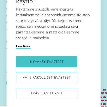
käyttö?
Ajankohtaista
Käsityöohjeet
Käytämme sivustollamme evästeitä
kerätäksemme ja analysoidaksemme sivuston
Me olemme Taito
suorituskykyä ja käyttöä, tarjotaksemme
Paikallinen toiminta
sosiaalisen median ominaisuuksia sekä
Verkkokaupat
parantaaksemme ja räätälöidäksemme
sisältöä ja mainoksia.
Kirjaudu Arviin
Lue lisää
Kirjaudu Taitocampukseen
HYVÄKSY EVÄSTEET
Taitoliitto:
Taito-lehti:
VAIN PAKOLLISET EVÄSTEET
EVÄSTEASETUKSET
Pysäytä animaatiot