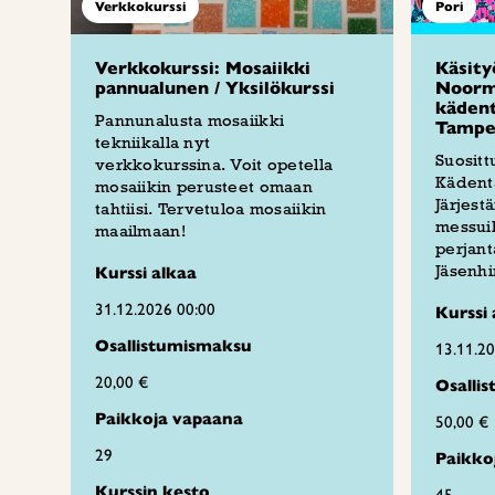
Verkkokurssi
Pori
Verkkokurssi: Mosaiikki
Käsity
pannualunen / Yksilökurssi
Noorm
kädent
Pannunalusta mosaiikki
Tampe
tekniikalla nyt
Suosit
verkkokurssina. Voit opetella
Kädenta
mosaiikin perusteet omaan
Järjes
tahtiisi. Tervetuloa mosaiikin
messuil
maailmaan!
perjant
Jäsenhi
Kurssi alkaa
31.12.2026 00:00
Kurssi 
Osallistumismaksu
13.11.2
20,00 €
Osalli
Paikkoja vapaana
50,00 €
29
Paikko
Kurssin kesto