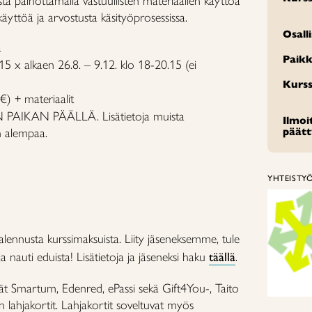
stä painottamalla vastuullisten materiaalien käyttöä
äyttöä ja arvostusta käsityöprosessissa.
Osall
a
Paikk
 15 x alkaen 26.8. – 9.12. klo 18-20.15 (ei
Kurss
) + materiaalit
AIKAN PÄÄLLÄ. Lisätietoja muista
Ilmo
n alempaa.
päät
YHTEISTY
alennusta kurssimaksuista. Liity jäseneksemme, tule
 nauti eduista! Lisätietoja ja jäseneksi haku
täällä
.
ät Smartum, Edenred, ePassi sekä Gift4You-, Taito
 lahjakortit. Lahjakortit soveltuvat myös