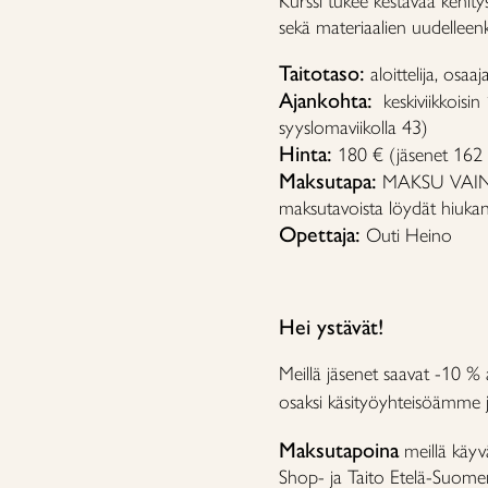
Kurssi tukee kestävää kehity
sekä materiaalien uudelleenk
Taitotaso:
aloittelija, osaaj
Ajankohta:
keskiviikkoisin
syyslomaviikolla 43)
Hinta:
180 € (jäsenet 162 €
Maksutapa:
MAKSU VAIN P
maksutavoista löydät hiuka
Opettaja:
Outi Heino
Hei ystävät!
Meillä jäsenet saavat -10 % 
osaksi käsityöyhteisöämme ja
Maksutapoina
meillä käyv
Shop- ja Taito Etelä-Suomen