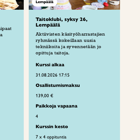
Lempäälä
Taitoklubi, syksy 26,
Lempäälä
aipaat
Aktiivisten käsityöharrastajien
aa
ryhmässä kokeillaan uusia
tekniikoita ja syvennetään jo
opittuja taitoja.
Kurssi alkaa
31.08.2026 17:15
Osallistumismaksu
139,00 €
Paikkoja vapaana
4
Kurssin kesto
7 x 4 oppituntia