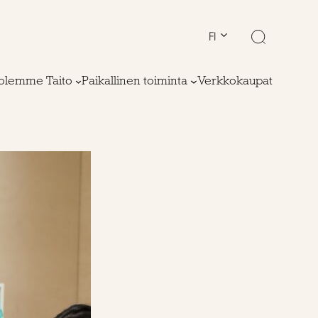
FI
olemme Taito
Paikallinen toiminta
Verkkokaupat