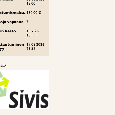
18:00
istumismaksu
180,00 €
oja vapaana
7
in kesto
15 x 2h
15 min
ittautuminen
19.08.2026
tyy
23:59
ÖSSÄ