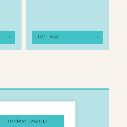
LUE LISÄÄ
Kirjaudu Arviin
Kirjaudu Taitocampukseen
HYVÄKSY EVÄSTEET