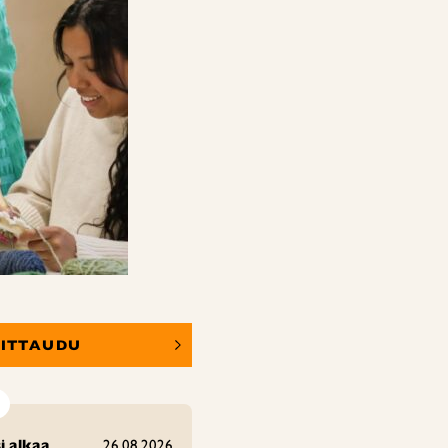
OITTAUDU
i alkaa
26.08.2026