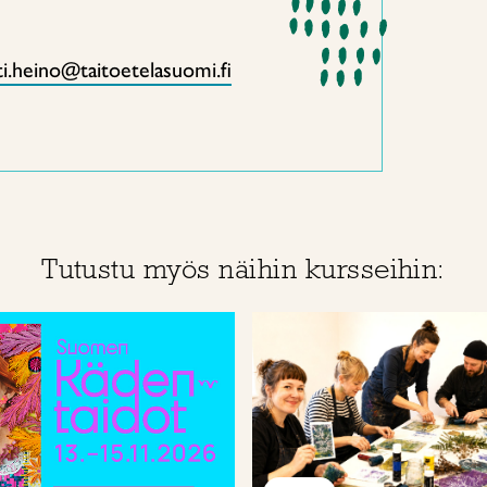
i.heino@taitoetelasuomi.fi
Tutustu myös näihin kursseihin: