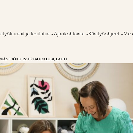
ityökurssit ja koulutus
Ajankohtaista
Käsityöohjeet
Me 
KÄSITYÖKURSSIT
TAITOKLUBI, LAHTI