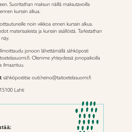
een. Suoritathan maksun näillä maksutavoilla
 ennen kurssin alkua.
ttautuneille noin viikkoa ennen kurssin alkua.
ot materiaaleista ja kurssin sisällöstä. Tarkistathan
i näy.
Ilmoittaudu jonoon lähettämällä sähköposti
toetelasuomi.fi. Olemme yhteydessä jonopaikoilla
ka ilmaantuu.
t
sähköpostitse outi.heino@taitoetelasuomi.fi
 15100 Lahti
stää: