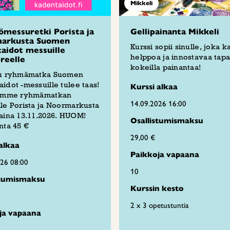
Mikkeli
ömessuretki Porista ja
Gellipainanta Mikkeli
arkusta Suomen
Kurssi sopii sinulle, joka k
aidot messuille
helppoa ja innostavaa tap
reelle
kokeilla painantaa!
tu ryhmämatka Suomen
idot -messuille tulee taas!
Kurssi alkaa
tämme ryhmämatkan
14.09.2026 16:00
le Porista ja Noormarkusta
aina 13.11.2026. HUOM!
Osallistumismaksu
nta 45 €
29,00 €
alkaa
Paikkoja vapaana
026 08:00
10
stumismaksu
Kurssin kesto
2 x 3 opetustuntia
ja vapaana