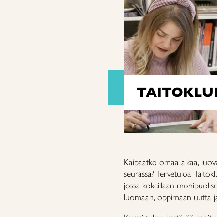
TAITOKLUB
Kaipaatko omaa aikaa, luovaa
seurassa? Tervetuloa Taitok
jossa kokeillaan monipuolisest
luomaan, oppimaan uutta ja