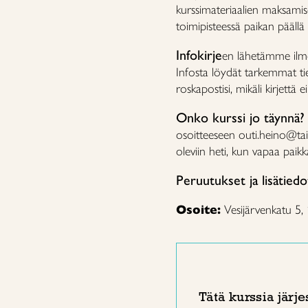
kurssimateriaalien maksamis
toimipisteessä paikan päällä
Infokirje
en lähetämme ilmoi
Infosta löydät tarkemmat tied
roskapostisi, mikäli kirjettä e
Onko kurssi jo täynnä?
osoitteeseen outi.heino@tai
oleviin heti, kun vapaa paik
Peruutukset ja lisätiedo
Osoite:
Vesijärvenkatu 5,
Tätä kurssia järje