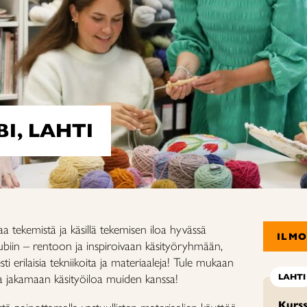
I, LAHTI
 tekemistä ja käsillä tekemisen iloa hyvässä
ILM
lubiin – rentoon ja inspiroivaan käsityöryhmään,
i erilaisia tekniikoita ja materiaaleja!
Tule mukaan
 jakamaan käsityöiloa muiden kanssa!
LAHTI
Kurss