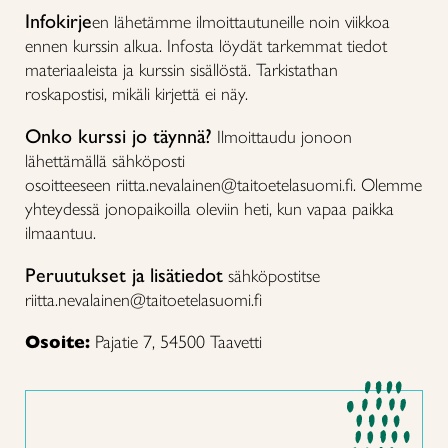
Infokirje
en lähetämme ilmoittautuneille noin viikkoa
ennen kurssin alkua. Infosta löydät tarkemmat tiedot
materiaaleista ja kurssin sisällöstä. Tarkistathan
roskapostisi, mikäli kirjettä ei näy.
Onko kurssi jo täynnä?
Ilmoittaudu jonoon
lähettämällä sähköposti
osoitteeseen riitta.nevalainen@taitoetelasuomi.fi. Olemme
yhteydessä jonopaikoilla oleviin heti, kun vapaa paikka
ilmaantuu.
Peruutukset ja lisätiedot
sähköpostitse
riitta.nevalainen@taitoetelasuomi.fi
Osoite:
Pajatie 7, 54500 Taavetti