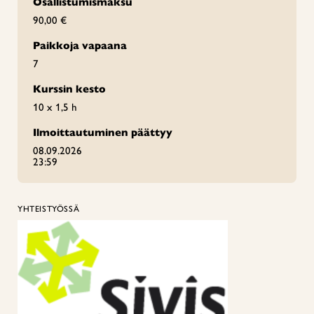
Osallistumismaksu
90,00 €
Paikkoja vapaana
7
Kurssin kesto
10 x 1,5 h
Ilmoittautuminen päättyy
08.09.2026
23:59
YHTEISTYÖSSÄ