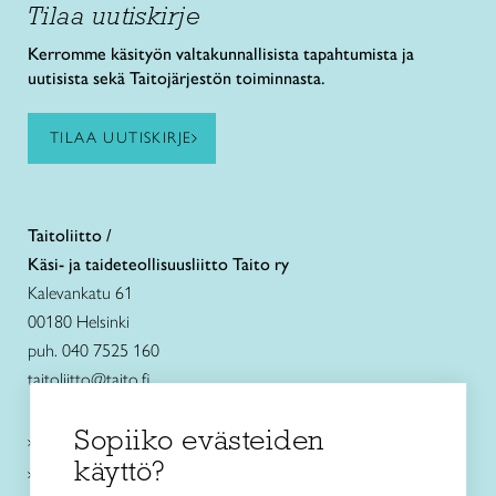
Tilaa uutiskirje
Kerromme käsityön valtakunnallisista tapahtumista ja
uutisista sekä Taitojärjestön toiminnasta.
TILAA UUTISKIRJE
Taitoliitto /
Käsi- ja taideteollisuusliitto Taito ry
Kalevankatu 61
00180 Helsinki
puh. 040 7525 160
taitoliitto@taito.fi
Sopiiko evästeiden
Käsityökurssit ja koulutus
käyttö?
Ajankohtaista