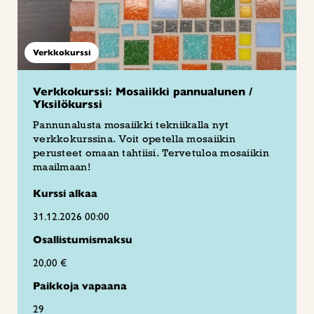
Verkkokurssi
Verkkokurssi: Mosaiikki pannualunen /
Yksilökurssi
Pannunalusta mosaiikki tekniikalla nyt
verkkokurssina. Voit opetella mosaiikin
perusteet omaan tahtiisi. Tervetuloa mosaiikin
maailmaan!
Kurssi alkaa
31.12.2026 00:00
Osallistumismaksu
20,00 €
Paikkoja vapaana
29