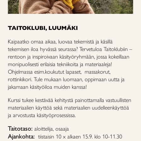
TAITOKLUBI, LUUMÄKI
Kaipaatko omaa aikaa, luovaa tekemistä ja käsillä
tekemisen iloa hyvässä seurassa? Tervetuloa Taitoklubiin –
rentoon ja inspiroivaan käsityöryhmään, jossa kokeillaan
monipuolisesti erilaisia tekniikoita ja materiaaleja!
Ohjelmassa esim.koukutut lapaset, massakorut,
rottinkikori.
Tule mukaan luomaan, oppimaan uutta ja
jakamaan käsityöiloa muiden kanssa!
Kurssi tukee kestävää kehitystä painottamalla vastuullisten
materiaalien käyttöä sekä materiaalien uudelleenkäyttöä
ja arvostusta käsityöprosessissa.
Taitotaso:
aloittelija, osaaja
Ajankohta:
tiistaisin 10 x alkaen 15.9. klo 10-11.30