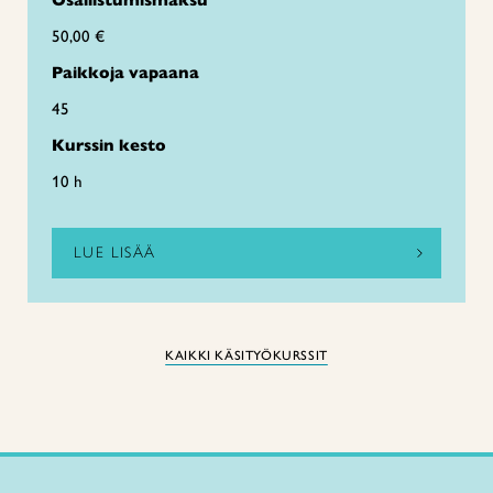
Osallistumismaksu
50,00 €
Paikkoja vapaana
45
Kurssin kesto
10 h
LUE LISÄÄ
KAIKKI KÄSITYÖKURSSIT