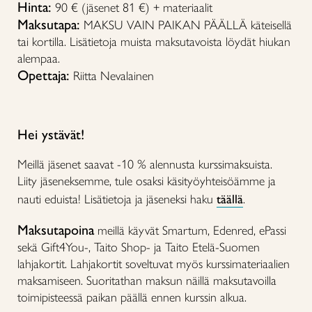
Hinta:
90 € (jäsenet 81 €) + materiaalit
Maksutapa:
MAKSU VAIN PAIKAN PÄÄLLÄ käteisellä
tai kortilla. Lisätietoja muista maksutavoista löydät hiukan
alempaa.
Opettaja:
Riitta Nevalainen
Hei ystävät!
Meillä jäsenet saavat -10 % alennusta kurssimaksuista.
Liity jäseneksemme, tule osaksi käsityöyhteisöämme ja
nauti eduista! Lisätietoja ja jäseneksi haku
täällä
.
Maksutapoina
meillä käyvät Smartum, Edenred, ePassi
sekä Gift4You-, Taito Shop- ja Taito Etelä-Suomen
lahjakortit. Lahjakortit soveltuvat myös kurssimateriaalien
maksamiseen. Suoritathan maksun näillä maksutavoilla
toimipisteessä paikan päällä ennen kurssin alkua.