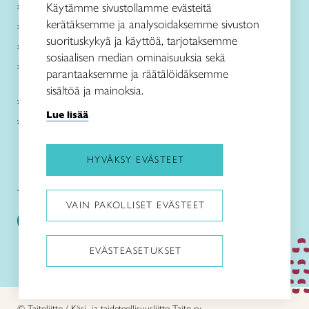
Käsityöohjeet
Käytämme sivustollamme evästeitä
kerätäksemme ja analysoidaksemme sivuston
Me olemme Taito
suorituskykyä ja käyttöä, tarjotaksemme
Paikallinen toiminta
sosiaalisen median ominaisuuksia sekä
Verkkokaupat
parantaaksemme ja räätälöidäksemme
sisältöä ja mainoksia.
Kirjaudu Arviin
Lue lisää
Kirjaudu Taitocampukseen
HYVÄKSY EVÄSTEET
Taitoliitto:
Taito-lehti:
VAIN PAKOLLISET EVÄSTEET
EVÄSTEASETUKSET
Pysäytä animaatiot
© Taitoliitto / Käsi- ja taideteollisuusliitto Taito ry