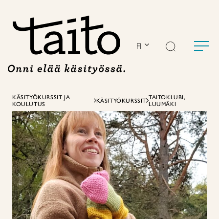
Siirry
sisältöön
FI
KÄSITYÖKURSSIT JA
TAITOKLUBI,
KÄSITYÖKURSSIT
KOULUTUS
LUUMÄKI