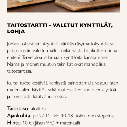
TAITOSTARTTI – VALETUT KYNTTILÄT,
LOHJA
Juhlava oliivisteariinikynttilä, värikäs räsymattokynttilä vai
paistopussiin valettu malli – mikä näistä houkuttelisi sinua
eniten? Tervetuloa valamaan kynttilöitä kanssamme!
Nämä ja monet muutkin tekniikat ovat mahdollisia
taitostartissa.
Kurssi tukee kestävää kehitystä painottamalla vastuullisten
materiaalien käyttöä sekä materiaalien uudelleenkäyttöä
ja arvostusta käsityöprosessissa.
Taitotaso:
aloittelija
Ajankohta:
pe 27.11. klo 10-18 toimii non stoppina
Hinta:
10 € (jäsen 9 €) + materiaalit