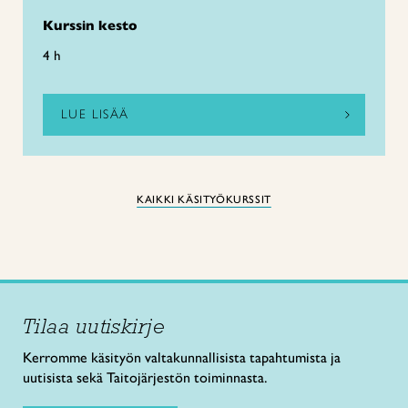
Kurssin kesto
4 h
LUE LISÄÄ
KAIKKI KÄSITYÖKURSSIT
Tilaa uutiskirje
Kerromme käsityön valtakunnallisista tapahtumista ja
uutisista sekä Taitojärjestön toiminnasta.