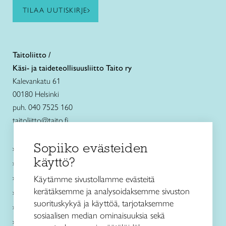
TILAA UUTISKIRJE
Taitoliitto /
Käsi- ja taideteollisuusliitto Taito ry
Kalevankatu 61
00180 Helsinki
puh. 040 7525 160
taitoliitto@taito.fi
Sopiiko evästeiden
Käsityökurssit ja koulutus
käyttö?
Ajankohtaista
Käsityöohjeet
Käytämme sivustollamme evästeitä
kerätäksemme ja analysoidaksemme sivuston
Me olemme Taito
suorituskykyä ja käyttöä, tarjotaksemme
Paikallinen toiminta
sosiaalisen median ominaisuuksia sekä
Verkkokaupat