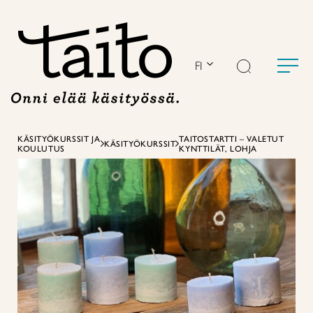
Siirry
sisältöön
FI
KÄSITYÖKURSSIT JA
TAITOSTARTTI – VALETUT
KÄSITYÖKURSSIT
KOULUTUS
KYNTTILÄT, LOHJA