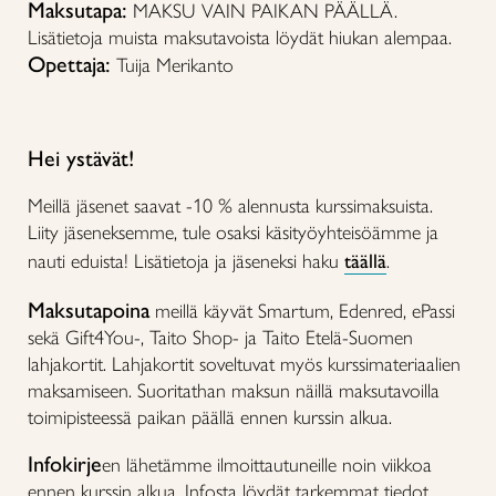
Maksutapa:
MAKSU VAIN PAIKAN PÄÄLLÄ.
Lisätietoja muista maksutavoista löydät hiukan alempaa.
Opettaja:
Tuija Merikanto
Hei ystävät!
Meillä jäsenet saavat -10 % alennusta kurssimaksuista.
Liity jäseneksemme, tule osaksi käsityöyhteisöämme ja
nauti eduista! Lisätietoja ja jäseneksi haku
täällä
.
Maksutapoina
meillä käyvät Smartum, Edenred, ePassi
sekä Gift4You-, Taito Shop- ja Taito Etelä-Suomen
lahjakortit. Lahjakortit soveltuvat myös kurssimateriaalien
maksamiseen. Suoritathan maksun näillä maksutavoilla
toimipisteessä paikan päällä ennen kurssin alkua.
Infokirje
en lähetämme ilmoittautuneille noin viikkoa
ennen kurssin alkua. Infosta löydät tarkemmat tiedot