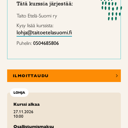
Tätä kurssia järjestää:
Taito Etelä-Suomi ry
Kysy lisää kurssista:
lohja@taitoetelasuomi.fi
Puhelin:
0504685806
ILMOITTAUDU
LOHJA
Kurssi alkaa
27.11.2026
10:00
Osallistumismaksu