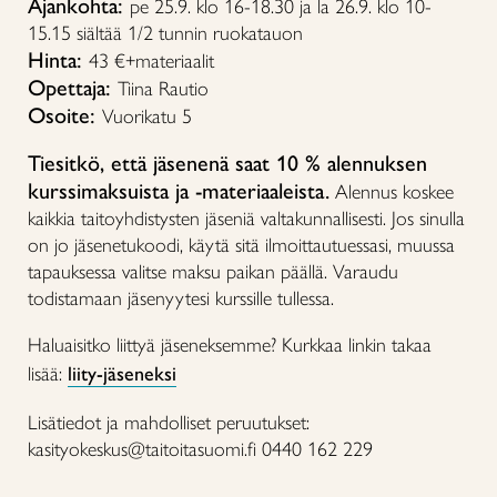
Ajankohta:
pe 25.9. klo 16-18.30 ja la 26.9. klo 10-
15.15 siältää 1/2 tunnin ruokatauon
Hinta:
43 €+materiaalit
Opettaja:
Tiina Rautio
Osoite:
Vuorikatu 5
Tiesitkö, että jäsenenä saat 10 % alennuksen
kurssimaksuista ja -materiaaleista.
Alennus koskee
kaikkia taitoyhdistysten jäseniä valtakunnallisesti. Jos sinulla
on jo jäsenetukoodi, käytä sitä ilmoittautuessasi, muussa
tapauksessa valitse maksu paikan päällä. Varaudu
todistamaan jäsenyytesi kurssille tullessa.
Haluaisitko liittyä jäseneksemme? Kurkkaa linkin takaa
lisää:
liity-jäseneksi
Lisätiedot ja mahdolliset peruutukset:
kasityokeskus@taitoitasuomi.fi 0440 162 229