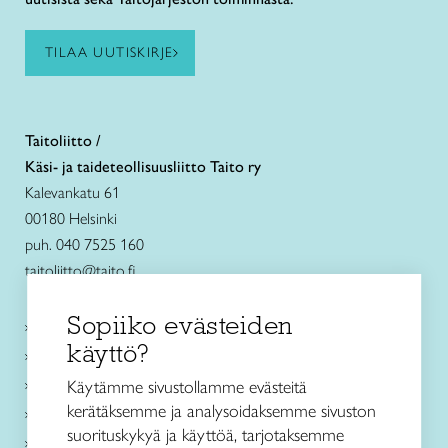
TILAA UUTISKIRJE
Taitoliitto /
Käsi- ja taideteollisuusliitto Taito ry
Kalevankatu 61
00180 Helsinki
puh. 040 7525 160
taitoliitto@taito.fi
Sopiiko evästeiden
Käsityökurssit ja koulutus
käyttö?
Ajankohtaista
Käsityöohjeet
Käytämme sivustollamme evästeitä
kerätäksemme ja analysoidaksemme sivuston
Me olemme Taito
suorituskykyä ja käyttöä, tarjotaksemme
Paikallinen toiminta