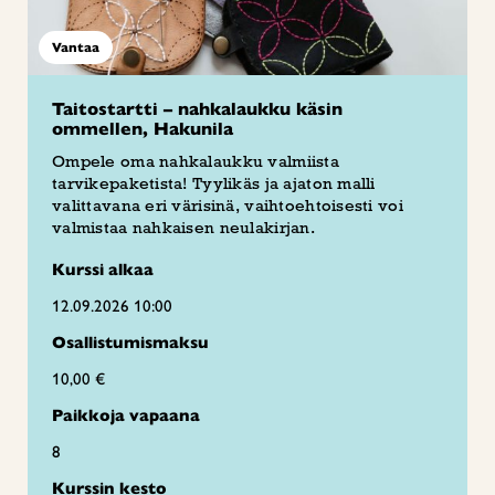
Vantaa
Taitostartti – nahkalaukku käsin
ommellen, Hakunila
Ompele oma nahkalaukku valmiista
tarvikepaketista! Tyylikäs ja ajaton malli
valittavana eri värisinä, vaihtoehtoisesti voi
valmistaa nahkaisen neulakirjan.
Kurssi alkaa
12.09.2026 10:00
Osallistumismaksu
10,00 €
Paikkoja vapaana
8
Kurssin kesto