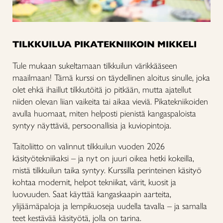
TILKKUILUA PIKATEKNIIKOIN MIKKELI
Tule mukaan sukeltamaan tilkkuilun värikkääseen
maailmaan! Tämä kurssi on täydellinen aloitus sinulle, joka
olet ehkä ihaillut tilkkutöitä jo pitkään, mutta ajatellut
niiden olevan liian vaikeita tai aikaa vieviä. Pikatekniikoiden
avulla huomaat, miten helposti pienistä kangaspaloista
syntyy näyttäviä, persoonallisia ja kuviopintoja.
Taitoliitto on valinnut tilkkuilun vuoden 2026
käsityötekniikaksi – ja nyt on juuri oikea hetki kokeilla,
mistä tilkkuilun taika syntyy. Kurssilla perinteinen käsityö
kohtaa modernit, helpot tekniikat, värit, kuosit ja
luovuuden. Saat käyttää kangaskaapin aarteita,
ylijäämäpaloja ja lempikuoseja uudella tavalla – ja samalla
teet kestävää käsityötä, jolla on tarina.