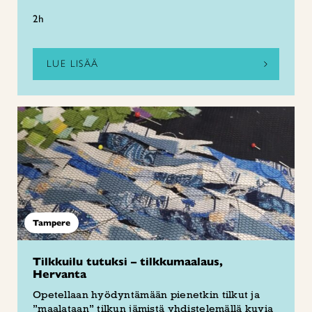
2h
LUE LISÄÄ
Tampere
Tilkkuilu tutuksi – tilkkumaalaus,
Hervanta
Opetellaan hyödyntämään pienetkin tilkut ja
”maalataan” tilkun jämistä yhdistelemällä kuvia