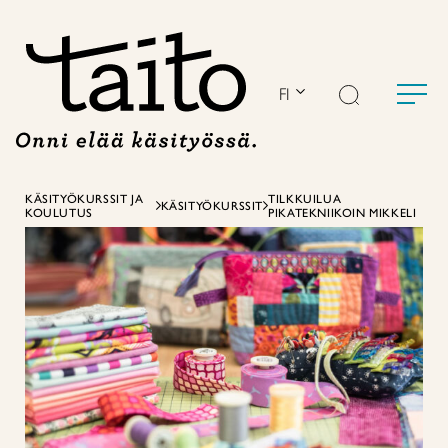
Siirry
sisältöön
FI
KÄSITYÖKURSSIT JA
TILKKUILUA
KÄSITYÖKURSSIT
KOULUTUS
PIKATEKNIIKOIN MIKKELI