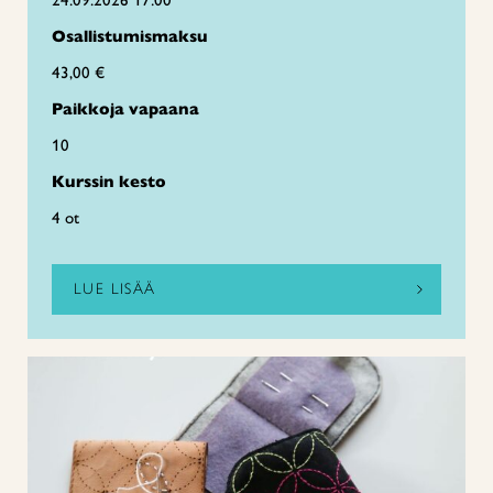
24.09.2026 17:00
Osallistumismaksu
43,00 €
Paikkoja vapaana
10
Kurssin kesto
4 ot
LUE LISÄÄ