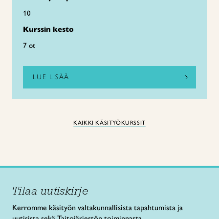
10
Kurssin kesto
7 ot
LUE LISÄÄ
KAIKKI KÄSITYÖKURSSIT
Tilaa uutiskirje
Kerromme käsityön valtakunnallisista tapahtumista ja
uutisista sekä Taitojärjestön toiminnasta.