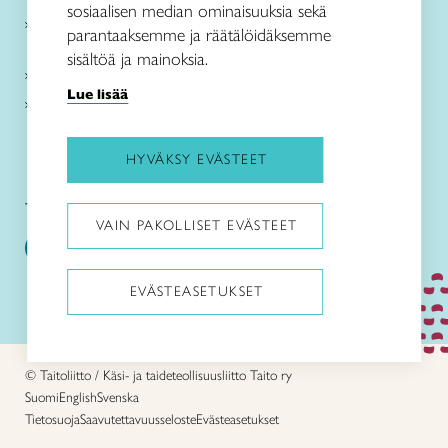
sosiaalisen median ominaisuuksia sekä
Verkkokaupat
parantaaksemme ja räätälöidäksemme
sisältöä ja mainoksia.
Kirjaudu Arviin
Lue lisää
Kirjaudu Taitocampukseen
HYVÄKSY EVÄSTEET
Taitoliitto:
Taito-lehti:
VAIN PAKOLLISET EVÄSTEET
EVÄSTEASETUKSET
Pysäytä animaatiot
© Taitoliitto / Käsi- ja taideteollisuusliitto Taito ry
Suomi
English
Svenska
Tietosuoja
Saavutettavuusseloste
Evästeasetukset