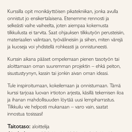
Kurssilla opit monikäyttöisen pikatekniikan, jonka avulla
onnistut jo ensikertalaisena. Etenemme rennosti ja
selkeästi vaihe vaiheelta, joten aiempaa kokemusta
tilkkuilusta ei tarvita. Saat ohjauksen tilkkutyön perusteisiin,
materiaalien valintaan, työvälineisiin ja siihen, miten värejä
ja kuoseja voi yhdistellä rohkeasti ja onnistuneesti.
Kurssin aikana pääset ompelemaan pienen tasotyön tai
aloittamaan oman suuremman projektin – ehkä peiton,
sisustustyynyn, kassin tai jonkin aivan oman ideasi.
Tule inspiroitumaan, kokeilemaan ja onnistumaan. Tämä
kurssi tarjoaa luovan irtioton arjesta, käsillä tekemisen iloa
ja ihanan mahdollisuuden löytää uusi lempiharrastus.
Tilkkuilu vie helposti mukanaan – varo vain, saatat
innostua tosissasi!
Taitotaso:
aloittelija