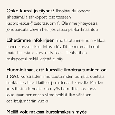
Onko kurssi jo täynnä?
Ilmoittaudu jonoon
lähettämällä sähköposti osoitteeseen
kasityokeskus@taitoitasuomi.fi. Olemme yhteydessä
jonopaikoilla oleviin heti, jos vapaa paikka ilmaantuu.
Lähetämme infokirjeen
ilmoittautuneille noin viikkoa
ennen kurssin alkua. Infosta löydät tarkemmat tiedot
materiaaleista ja kurssin sisällöstä. Tarkistathan
roskapostisi, mikäli kirjettä ei näy.
Huomioithan, että kurssille
ilmoittautuminen on
sitova
. Kurssilaisten ilmoittautumisten pohjalta opettaja
hankkii tarvittavat laitteet ja materiaalit kurssille. Muiden
kurssilaisten kannalta on myös harmillista, jos kurssi
joudutaan perumaan viime hetkillä liian vähäisen
osallistujamäärän vuoksi.
Meillä voit maksaa kurssimaksun myös