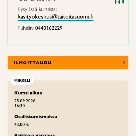
Kysy lisää kurssista:
kasityokeskus@taitoitasuomi.fi
Puhelin:
0440162229
ILMOITTAUDU
MIKKELI
Kurssi alkaa
25.09.2026
16:30
Osallistumismaksu
43,00 €
Paikkoja vapaana