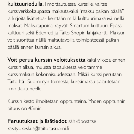
kulttuuriedulla.
Ilmoittautuessa kurssille, valitse
kurssiverkkokaupassa maksutavaksi ”maksu paikan päällä”
ja kirjoita lisätietoa- kenttään millä kulttuurimaksuvälineillä
maksat. Maksutapoina käyvät: Smartum kulttuuri, Epassi
kulttuuri sekä Edenred ja Taito Shopin lahjakortti. Maksun
voit suorittaa näillä maksutavoilla toimipisteessä paikan
päällä ennen kurssin alkua.
Voit perua kurssin veloituksetta
kaksi viikkoa ennen
kurssin alkua, muussa tapauksessa veloitamme
kurssimaksun kokonaisuudessaan. Mikäli kurssi perutaan
Taito Itä- Suomi ryn toimesta, kurssimaksu palautetaan
ilmoittautuneelle.
Kurssin kesto ilmoitetaan oppitunteina. Yhden oppitunnin
pituus on 45min.
Peruutukset ja lisätiedot
sähköpostitse
kasityokeskus@taitoitasuomi.fi