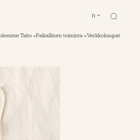
FI
olemme Taito
Paikallinen toiminta
Verkkokaupat