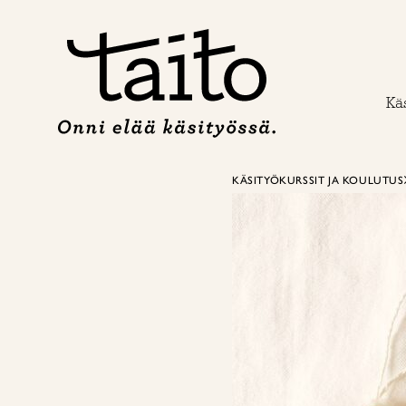
Siirry
sisältöön
Käs
KÄSITYÖKURSSIT JA KOULUTUS