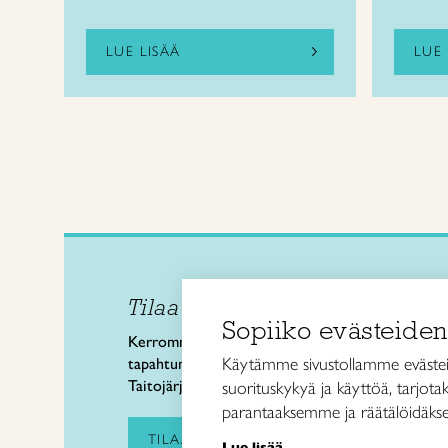
LUE LISÄÄ
LUE 
Tilaa uutiskirje
Taitol
Sopiiko evästeiden
Käsi- 
Kerromme käsityön valtakunnallisista
Kalev
Käytämme sivustollamme evästei
tapahtumista ja uutisista sekä
00180 
Taitojärjestön toiminnasta.
suorituskykyä ja käyttöä, tarjot
puh. 
parantaaksemme ja räätälöidäkse
taitoli
TILAA UUTISKIRJE
Lue lisää