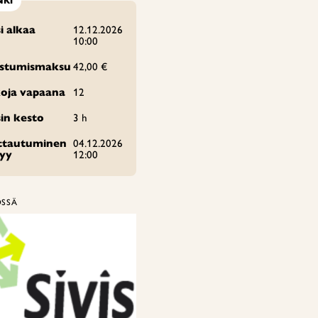
NKI
i alkaa
12.12.2026
10:00
istumismaksu
42,00 €
oja vapaana
12
in kesto
3 h
ittautuminen
04.12.2026
tyy
12:00
ÖSSÄ