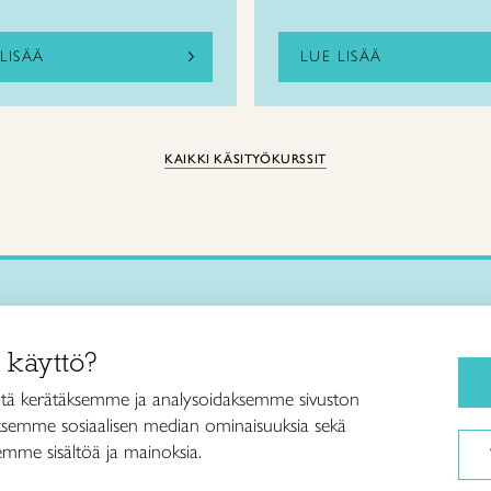
LISÄÄ
LUE LISÄÄ
KAIKKI KÄSITYÖKURSSIT
Käsityökurssit ja koulutus
iitto /
 käyttö?
ja taideteollisuusliitto Taito ry
Ajankohtaista
ankatu 61
Käsityöohjeet
tä kerätäksemme ja analysoidaksemme sivuston
Helsinki
aksemme sosiaalisen median ominaisuuksia sekä
Me olemme Taito
040 7525 160
mme sisältöä ja mainoksia.
Paikallinen toiminta
itto@taito.fi