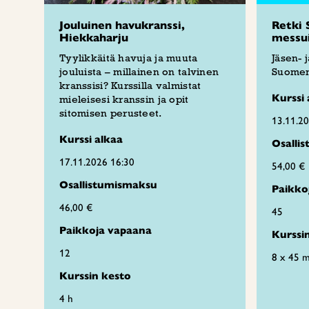
Jouluinen havukranssi,
Retki 
Hiekkaharju
messui
Tyylikkäitä havuja ja muuta
Jäsen- 
jouluista – millainen on talvinen
Suomen
kranssisi? Kurssilla valmistat
Kurssi 
mieleisesi kranssin ja opit
sitomisen perusteet.
13.11.2
Kurssi alkaa
Osalli
17.11.2026 16:30
54,00 €
Osallistumismaksu
Paikko
46,00 €
45
Paikkoja vapaana
Kurssi
12
8 x 45 m
Kurssin kesto
4 h