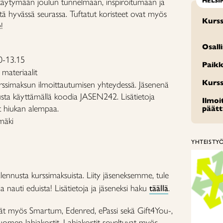
irittäytymään joulun tunnelmaan, inspiroitumaan ja
HELSI
tä hyvässä seurassa. Tuftatut koristeet ovat myös
Kurss
!
Osall
10-13.15
Paikk
materiaalit
Kurss
ssimaksun ilmoittautumisen yhteydessä. Jäsenenä
sta käyttämällä koodia JASEN242. Lisätietoja
Ilmo
t hiukan alempaa.
päät
mäki
YHTEISTY
lennusta kurssimaksuista. Liity jäseneksemme, tule
 nauti eduista! Lisätietoja ja jäseneksi haku
täällä
.
ät myös Smartum, Edenred, ePassi sekä Gift4You-,
Suomen lahjakortit. Lahjakortit soveltuvat myös