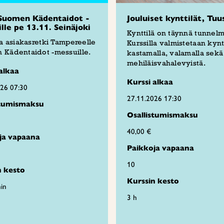
Suomen Kädentaidot -
Jouluiset kynttilät, Tuu
lle pe 13.11. Seinäjoki
Kynttilä on täynnä tunnelm
ja asiakasretki Tampereelle
Kurssilla valmistetaan kyntt
 Kädentaidot -messuille.
kastamalla, valamalla sekä
mehiläisvahalevyistä.
alkaa
Kurssi alkaa
026 07:30
27.11.2026 17:30
stumismaksu
Osallistumismaksu
40,00 €
ja vapaana
Paikkoja vapaana
10
n kesto
Kurssin kesto
in
3 h