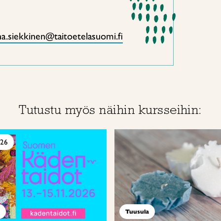
a.siekkinen@taitoetelasuomi.fi
Tutustu myös näihin kursseihin:
026
Tuusula