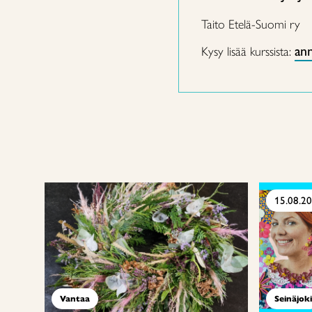
Taito Etelä-Suomi ry
ann
Kysy lisää kurssista:
15.08.2
Vantaa
Seinäjoki