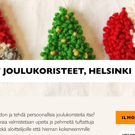
JOULUKORISTEET, HELSINKI
on ja tehdä persoonallisia joulukoristeita itse?
ILM
jossa valmistetaan upeita ja pehmeitä tuftattuja
 sekä aloittelijoille että hieman kokeneemmille