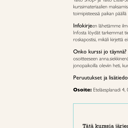
kurssimateriaalien maksamis
toimipisteessä paikan päällä
Infokirje
en lähetämme ilmoi
Infosta löydät tarkemmat tied
roskapostisi, mikäli kirjettä e
Onko kurssi jo täynnä?
osoitteeseen anna.siekkine
jonopaikoilla oleviin heti, 
Peruutukset ja lisätiedo
Osoite:
Eteläesplanadi 4,
Tätä kurssia järje