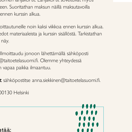
een. Suoritathan maksun näillä maksutavoilla
 ennen kurssin alkua.
ttautuneille noin kaksi viikkoa ennen kurssin alkua.
ot materiaaleista ja kurssin sisällöstä. Tarkistathan
i näy.
Ilmoittaudu jonoon lähettämällä sähköposti
n@taitoetelasuomi.fi. Olemme yhteydessä
kun vapaa paikka ilmaantuu.
t
sähköpostitse
anna.siekkinen@taitoetelasuomi.fi.
 00130 Helsinki
stää: