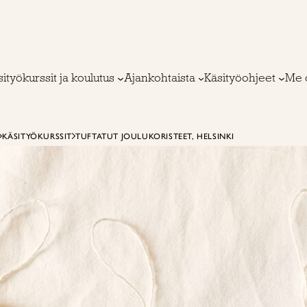
ityökurssit ja koulutus
Ajankohtaista
Käsityöohjeet
Me 
KÄSITYÖKURSSIT
TUFTATUT JOULUKORISTEET, HELSINKI