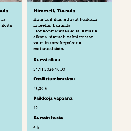
sula
Himmeli, Tuusula
aa!
Himmelit ihastuttavat herkällä
ilöitä
ilmeellä, kauniilla
luonnonmateriaaleilla. Kurssin
aikana himmeli valmistetaan
valmiin tarvikepaketin
materiaaleista.
Kurssi alkaa
21.11.2026 10:00
Osallistumismaksu
45,00 €
Paikkoja vapaana
12
Kurssin kesto
4 h