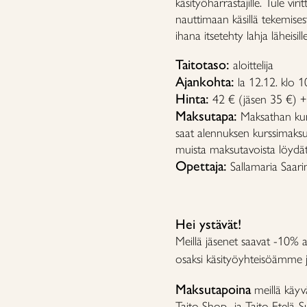
käsityöharrastajille. Tule v
nauttimaan käsillä tekemises
ihana itsetehty lahja läheisille
Taitotaso:
aloittelija
Ajankohta:
la 12.12. klo 
Hinta:
42 € (jäsen 35 €) + 
Maksutapa:
Maksathan kur
saat alennuksen kurssimaksu
muista maksutavoista löydä
Opettaja:
Sallamaria Saari
Hei ystävät!
Meillä jäsenet saavat -10% a
osaksi käsityöyhteisöämme ja
Maksutapoina
meillä käyv
Taito Shop- ja Taito Etelä-