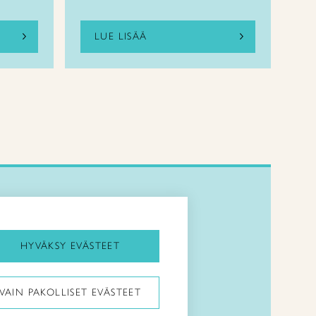
LUE LISÄÄ
Kirjaudu Arviin
Kirjaudu Taitocampukseen
HYVÄKSY EVÄSTEET
Taitoliitto:
VAIN PAKOLLISET EVÄSTEET