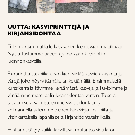
UUTTA: KASVIPRINTTEJÄ JA
KIRJANSIDONTAA
Tule mukaan matkalle kasvivärien kiehtovaan maailmaan.
Nyt tutustumme paperin ja kankaan kuviointiin
luonnonkasveilla.
Ekoprinttaustekniikalla voidaan siirtää kasvien kuvioita ja
värejä joko höyryttämällä tai keittämällä. Ensimmäisellä
kurssikerralla käymme keräämässä kasveja ja kuvioimme ja
värjäämme materiaalia kirjansidontaa varten. Toisella
tapaamisella valmistelemme sivut sidontaan ja
kolmannella sidomme pienen taidekirjan kauniilla ja
yksinkertaisella japanilaisella kirjansidontatekniikalla.
Hintaan sisältyy kaikki tarvittava, mutta jos sinulla on