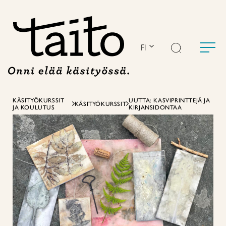
Siirry
sisältöön
FI
KÄSITYÖKURSSIT
UUTTA: KASVIPRINTTEJÄ JA
KÄSITYÖKURSSIT
JA KOULUTUS
KIRJANSIDONTAA