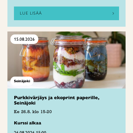
LUE LISÄÄ
15.08.2026
Seinäjoki
Purkkivärjäys ja ekoprint paperille,
Seinäjoki
Ke 26.8. klo 15-20
Kurssi alkaa
26.08.2026 15:00