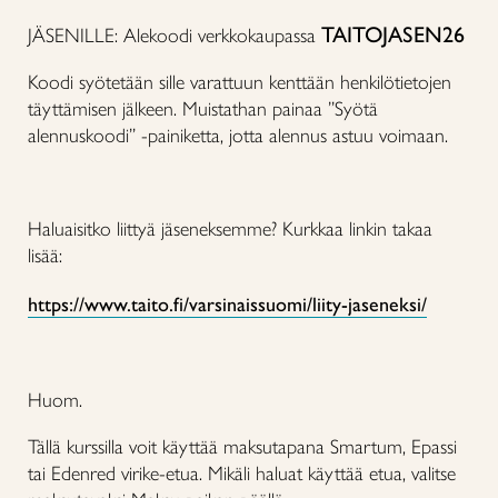
TAITOJASEN26
JÄSENILLE: Alekoodi verkkokaupassa
Koodi syötetään sille varattuun kenttään henkilötietojen
täyttämisen jälkeen. Muistathan painaa ”Syötä
alennuskoodi” -painiketta, jotta alennus astuu voimaan.
Haluaisitko liittyä jäseneksemme? Kurkkaa linkin takaa
lisää:
https://www.taito.fi/varsinaissuomi/liity-jaseneksi/
Huom.
Tällä kurssilla voit käyttää maksutapana Smartum, Epassi
tai Edenred virike-etua. Mikäli haluat käyttää etua, valitse