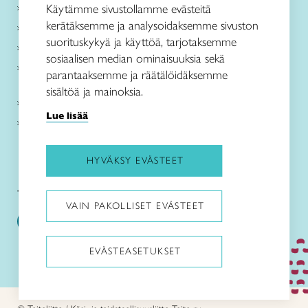
Käsityöohjeet
Käytämme sivustollamme evästeitä
kerätäksemme ja analysoidaksemme sivuston
Me olemme Taito
suorituskykyä ja käyttöä, tarjotaksemme
Paikallinen toiminta
sosiaalisen median ominaisuuksia sekä
Verkkokaupat
parantaaksemme ja räätälöidäksemme
sisältöä ja mainoksia.
Kirjaudu Arviin
Lue lisää
Kirjaudu Taitocampukseen
HYVÄKSY EVÄSTEET
Taitoliitto:
Taito-lehti:
VAIN PAKOLLISET EVÄSTEET
EVÄSTEASETUKSET
Pysäytä animaatiot