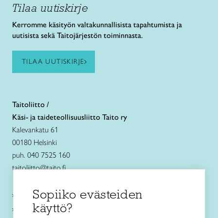
Tilaa uutiskirje
Kerromme käsityön valtakunnallisista tapahtumista ja
uutisista sekä Taitojärjestön toiminnasta.
TILAA UUTISKIRJE
Taitoliitto /
Käsi- ja taideteollisuusliitto Taito ry
Kalevankatu 61
00180 Helsinki
puh. 040 7525 160
taitoliitto@taito.fi
Sopiiko evästeiden
Käsityökurssit ja koulutus
käyttö?
Ajankohtaista