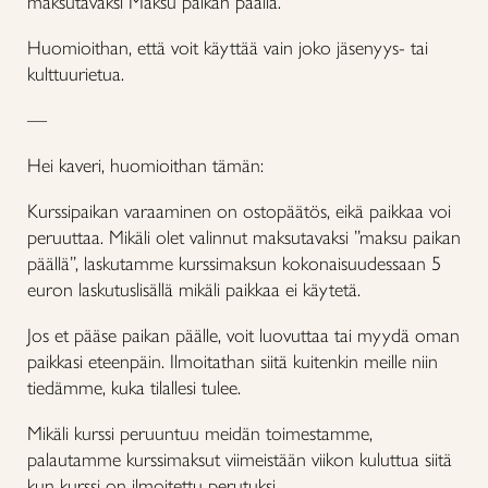
maksutavaksi Maksu paikan päällä.
Huomioithan, että voit käyttää vain joko jäsenyys- tai
kulttuurietua.
—
Hei kaveri, huomioithan tämän:
Kurssipaikan varaaminen on ostopäätös, eikä paikkaa voi
peruuttaa. Mikäli olet valinnut maksutavaksi ”maksu paikan
päällä”, laskutamme kurssimaksun kokonaisuudessaan 5
euron laskutuslisällä mikäli paikkaa ei käytetä.
Jos et pääse paikan päälle, voit luovuttaa tai myydä oman
paikkasi eteenpäin. Ilmoitathan siitä kuitenkin meille niin
tiedämme, kuka tilallesi tulee.
Mikäli kurssi peruuntuu meidän toimestamme,
palautamme kurssimaksut viimeistään viikon kuluttua siitä
kun kurssi on ilmoitettu perutuksi.