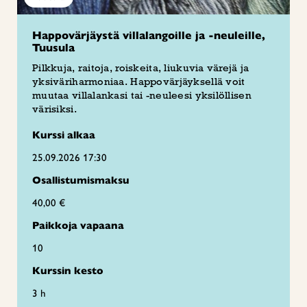
Happovärjäystä villalangoille ja -neuleille,
Tuusula
Pilkkuja, raitoja, roiskeita, liukuvia värejä ja
yksiväriharmoniaa. Happovärjäyksellä voit
muutaa villalankasi tai -neuleesi yksilöllisen
värisiksi.
Kurssi alkaa
25.09.2026 17:30
Osallistumismaksu
40,00 €
Paikkoja vapaana
10
Kurssin kesto
3 h