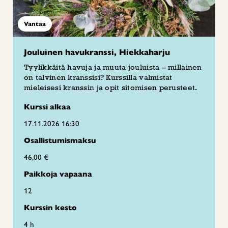
Vantaa
Jouluinen havukranssi, Hiekkaharju
Tyylikkäitä havuja ja muuta jouluista – millainen
on talvinen kranssisi? Kurssilla valmistat
mieleisesi kranssin ja opit sitomisen perusteet.
Kurssi alkaa
17.11.2026 16:30
Osallistumismaksu
46,00 €
Paikkoja vapaana
12
Kurssin kesto
4 h