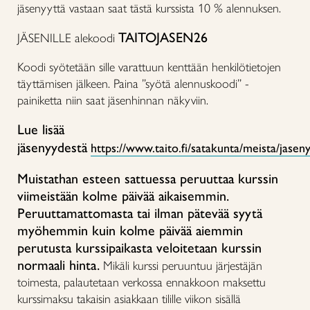
jäsenyyttä vastaan saat tästä kurssista 10 % alennuksen.
TAITOJASEN26
JÄSENILLE alekoodi
Koodi syötetään sille varattuun kenttään henkilötietojen
täyttämisen jälkeen. Paina ”syötä alennuskoodi” -
painiketta niin saat jäsenhinnan näkyviin.
Lue lisää
jäsenyydestä
https://www.taito.fi/satakunta/meista/jaseny
Muistathan esteen sattuessa peruuttaa kurssin
viimeistään kolme päivää aikaisemmin.
Peruuttamattomasta tai ilman pätevää syytä
myöhemmin kuin kolme päivää aiemmin
perutusta kurssipaikasta veloitetaan kurssin
normaali hinta.
Mikäli kurssi peruuntuu järjestäjän
toimesta, palautetaan verkossa ennakkoon maksettu
kurssimaksu takaisin asiakkaan tilille viikon sisällä