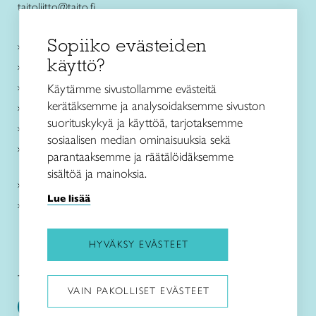
taitoliitto@taito.fi
Sopiiko evästeiden
Käsityökurssit ja koulutus
käyttö?
Ajankohtaista
Käsityöohjeet
Käytämme sivustollamme evästeitä
kerätäksemme ja analysoidaksemme sivuston
Me olemme Taito
suorituskykyä ja käyttöä, tarjotaksemme
Paikallinen toiminta
sosiaalisen median ominaisuuksia sekä
Verkkokaupat
parantaaksemme ja räätälöidäksemme
sisältöä ja mainoksia.
Kirjaudu Arviin
Lue lisää
Kirjaudu Taitocampukseen
HYVÄKSY EVÄSTEET
Taitoliitto:
Taito-lehti:
VAIN PAKOLLISET EVÄSTEET