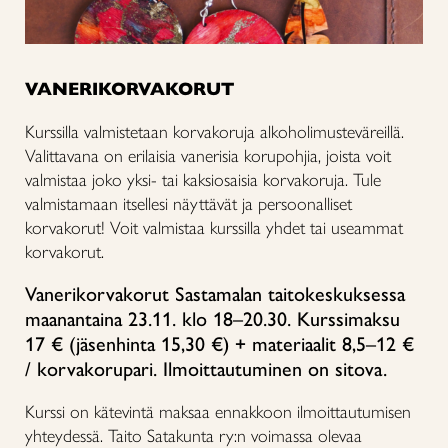
VANERIKORVAKORUT
Kurssilla valmistetaan korvakoruja alkoholimusteväreillä.
Valittavana on erilaisia vanerisia korupohjia, joista voit
valmistaa joko yksi- tai kaksiosaisia korvakoruja. Tule
valmistamaan itsellesi näyttävät ja persoonalliset
korvakorut! Voit valmistaa kurssilla yhdet tai useammat
korvakorut.
Vanerikorvakorut Sastamalan taitokeskuksessa
maanantaina 23.11. klo 18–20.30. Kurssimaksu
17 € (jäsenhinta 15,30 €) + materiaalit
8,5
–
12 €
/ korvakorupari
. Ilmoittautuminen on sitova.
Kurssi on kätevintä maksaa ennakkoon ilmoittautumisen
yhteydessä. Taito Satakunta ry:n voimassa olevaa