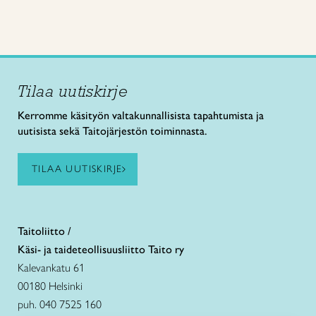
Tilaa uutiskirje
Kerromme käsityön valtakunnallisista tapahtumista ja
uutisista sekä Taitojärjestön toiminnasta.
TILAA UUTISKIRJE
Taitoliitto /
Käsi- ja taideteollisuusliitto Taito ry
Kalevankatu 61
00180 Helsinki
puh. 040 7525 160