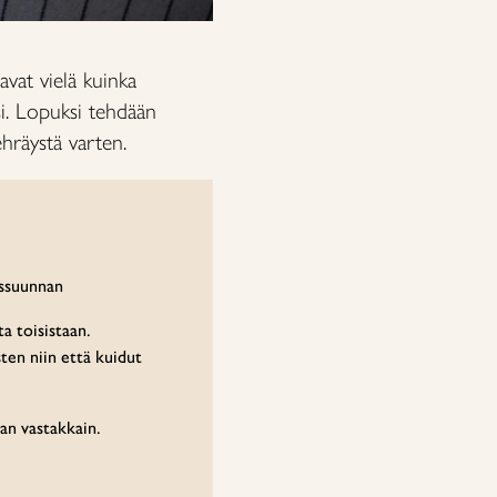
vat vielä kuinka
ksi. Lopuksi tehdään
hräystä varten.
ussuunnan
ta toisistaan.
ten niin että kuidut
san vastakkain.