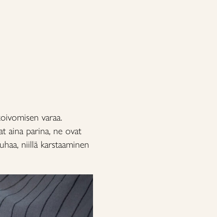
toivomisen varaa.
vat aina parina, ne ovat
auhaa, niillä karstaaminen