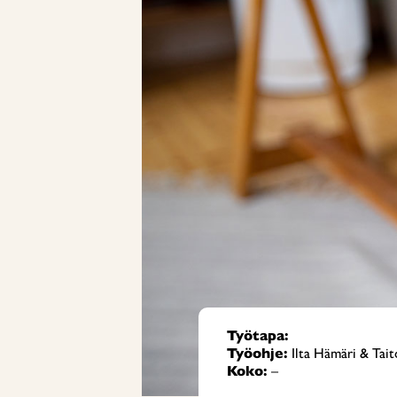
Työtapa:
Työohje:
Ilta Hämäri & Tait
Koko:
–