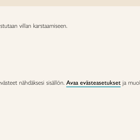
ustutaan villan karstaamiseen.
aevästeet nähdäksesi sisällön.
Avaa evästeasetukset
ja muokk