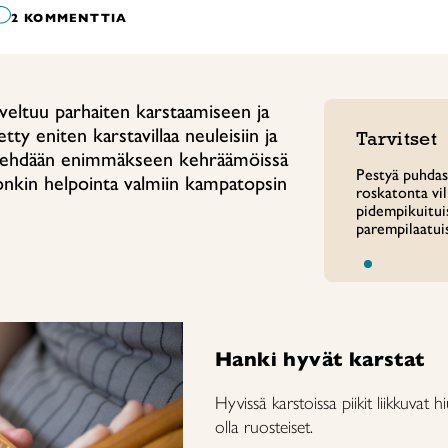
2 KOMMENTTIA
veltuu parhaiten karstaamiseen ja
ty eniten karstavillaa neuleisiin ja
Tarvitset
a tehdään enimmäkseen kehräämöissä
Pestyä puhdast
onkin helpointa valmiin kampatopsin
roskatonta vil
pidempikuituis
parempilaatuis
Hanki hyvät karstat
Hyvissä karstoissa piikit liikkuvat h
olla ruosteiset.