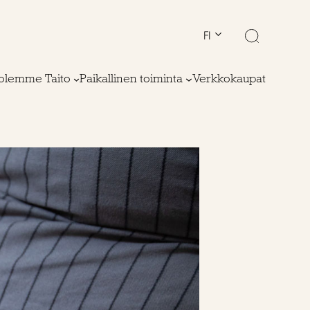
FI
olemme Taito
Paikallinen toiminta
Verkkokaupat