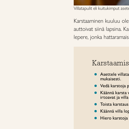
Villatapulit eli kuitukimput aset
Karstaaminen kuuluu ole
auttoivat siinä lapsina. K
lepere, jonka hattaramai
Karstaamis
Asettele villat
mukaisesti.
Vedä karstoja p
Käännä karsta v
irtoavat ja vill
Toista karstaus 
Käännä villa lo
Hiero karstoja 