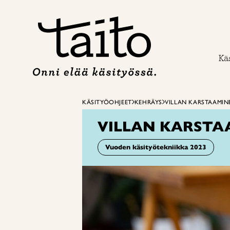
Siirry
sisältöön
Käs
KÄSITYÖOHJEET
KEHRÄYS
VILLAN KARSTAAMIN
VILLAN KARSTA
Vuoden käsityötekniikka 2023