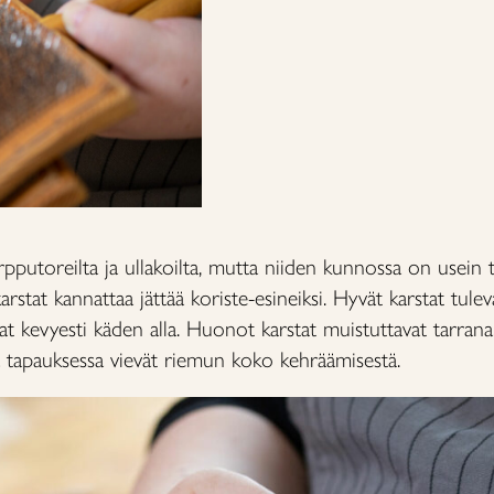
irpputoreilta ja ullakoilta, mutta niiden kunnossa on usein 
karstat kannattaa jättää koriste-esineiksi. Hyvät karstat tule
kuvat kevyesti käden alla. Huonot karstat muistuttavat tarran
 tapauksessa vievät riemun koko kehräämisestä.