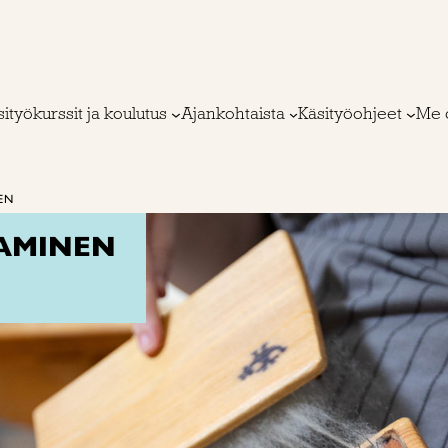
ityökurssit ja koulutus
Ajankohtaista
Käsityöohjeet
Me 
EN
AMINEN