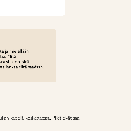
a ja mielellään
laa. Mitä
ta villa on, sitä
ta lankaa siitä saadaan.
iukan kädellä koskettaessa. Piikit eivät saa