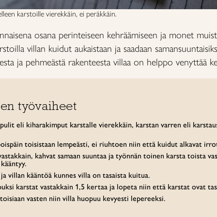
elleen karstoille vierekkäin, ei peräkkäin.
nnaisena osana perinteiseen kehräämiseen ja monet muista
arstoilla villan kuidut aukaistaan ja saadaan samansuuntaisi
sesta ja pehmeästä rakenteesta villaa on helppo venyttää ke
en työvaiheet
apulit eli kiharakimput karstalle vierekkäin, karstan varren eli karsta
oispäin toisistaan lempeästi, ei riuhtoen niin että kuidut alkavat irro
astakkain, kahvat samaan suuntaa ja työnnän toinen karsta toista vas
a kääntyy.
ja villan kääntöä kunnes villa on tasaista kuitua.
puksi karstat vastakkain 1,5 kertaa ja lopeta niin että karstat ovat ta
toisiaan vasten niin villa huopuu kevyesti lepereeksi.