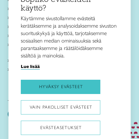
käyttö?
Ajankohtaista
Käsityöohjeet
Käytämme sivustollamme evästeitä
kerätäksemme ja analysoidaksemme sivuston
Me olemme Taito
suorituskykyä ja käyttöä, tarjotaksemme
Paikallinen toiminta
sosiaalisen median ominaisuuksia sekä
Verkkokaupat
parantaaksemme ja räätälöidäksemme
sisältöä ja mainoksia.
Kirjaudu Arviin
Lue lisää
Kirjaudu Taitocampukseen
HYVÄKSY EVÄSTEET
Taitoliitto:
Taito-lehti:
VAIN PAKOLLISET EVÄSTEET
EVÄSTEASETUKSET
Pysäytä animaatiot