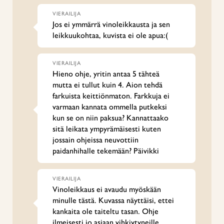
VIERAILIJA
Jos ei ymmärrä vinoleikkausta ja sen
leikkuukohtaa, kuvista ei ole apua:(
VIERAILIJA
Hieno ohje, yritin antaa 5 tähteä
mutta ei tullut kuin 4. Aion tehdä
farkuista keittiönmaton. Farkkuja ei
varmaan kannata ommella putkeksi
kun se on niin paksua? Kannattaako
sitä leikata ympyrämäisesti kuten
jossain ohjeissa neuvottiin
paidanhihalle tekemään? Päivikki
VIERAILIJA
Vinoleikkaus ei avaudu myöskään
minulle tästä. Kuvassa näyttäisi, ettei
kankaita ole taiteltu tasan. Ohje
ilmeisesti jo asiaan vihkiytyneille.