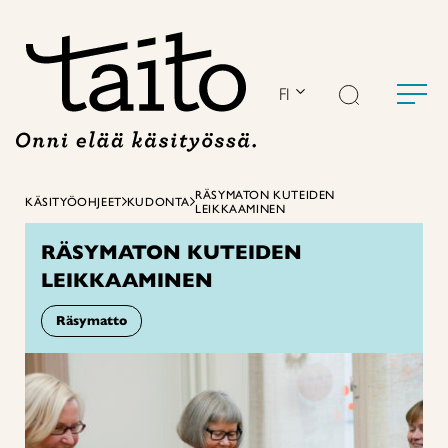
Siirry
sisältöön
FI
RÄSYMATON KUTEIDEN
KÄSITYÖOHJEET
KUDONTA
LEIKKAAMINEN
RÄSYMATON KUTEIDEN
LEIKKAAMINEN
Räsymatto