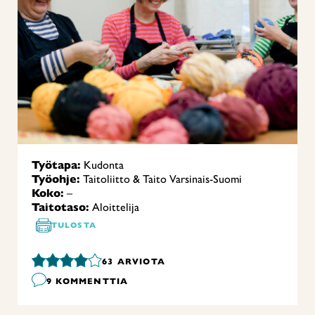
Työtapa:
Kudonta
Työohje:
Taitoliitto & Taito Varsinais-Suomi
Koko:
–
Taitotaso:
Aloittelija
TULOSTA
63
ARVIOTA
9 KOMMENTTIA