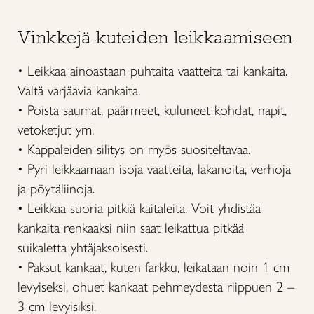
Vinkkejä kuteiden leikkaamiseen
• Leikkaa ainoastaan puhtaita vaatteita tai kankaita.
Vältä värjääviä kankaita.
• Poista saumat, päärmeet, kuluneet kohdat, napit,
vetoketjut ym.
• Kappaleiden silitys on myös suositeltavaa.
• Pyri leikkaamaan isoja vaatteita, lakanoita, verhoja
ja pöytäliinoja.
• Leikkaa suoria pitkiä kaitaleita. Voit yhdistää
kankaita renkaaksi niin saat leikattua pitkää
suikaletta yhtäjaksoisesti.
• Paksut kankaat, kuten farkku, leikataan noin 1 cm
levyiseksi, ohuet kankaat pehmeydestä riippuen 2 –
3 cm levyisiksi.