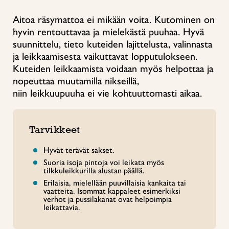
Aitoa räsymattoa ei mikään voita. Kutominen on
hyvin rentouttavaa ja mielekästä puuhaa. Hyvä
suunnittelu, tieto kuteiden lajittelusta, valinnasta
ja leikkaamisesta vaikuttavat lopputulokseen.
Kuteiden leikkaamista voidaan myös helpottaa ja
nopeuttaa muutamilla nikseillä,
niin leikkuupuuha ei vie kohtuuttomasti aikaa.
Tarvikkeet
Hyvät terävät sakset.
Suoria isoja pintoja voi leikata myös
tilkkuleikkurilla alustan päällä.
Erilaisia, mielellään puuvillaisia kankaita tai
vaatteita. Isommat kappaleet esimerkiksi
verhot ja pussilakanat ovat helpoimpia
leikattavia.