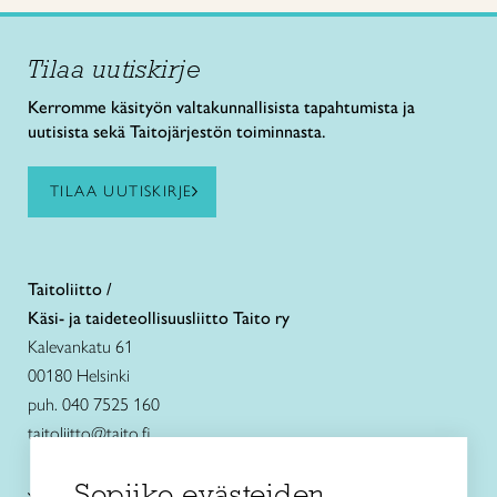
Tilaa uutiskirje
Kerromme käsityön valtakunnallisista tapahtumista ja
uutisista sekä Taitojärjestön toiminnasta.
TILAA UUTISKIRJE
Taitoliitto /
Käsi- ja taideteollisuusliitto Taito ry
Kalevankatu 61
00180 Helsinki
puh. 040 7525 160
taitoliitto@taito.fi
Sopiiko evästeiden
Käsityökurssit ja koulutus