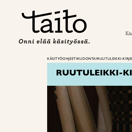
Siirry
sisältöön
Käs
KÄSITYÖOHJEET
KUDONTA
RUUTULEIKKI-KIR
RUUTULEIKKI-K