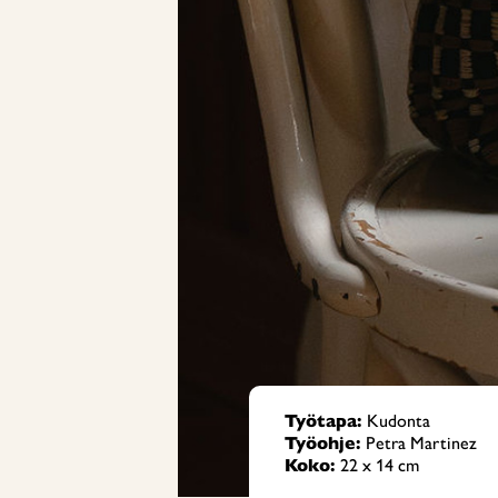
Työtapa:
Kudonta
Työohje:
Petra Martinez
Koko:
22 x 14 cm