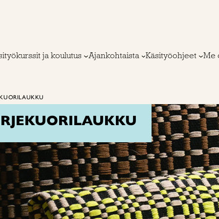
ityökurssit ja koulutus
Ajankohtaista
Käsityöohjeet
Me 
JEKUORILAUKKU
IRJEKUORILAUKKU