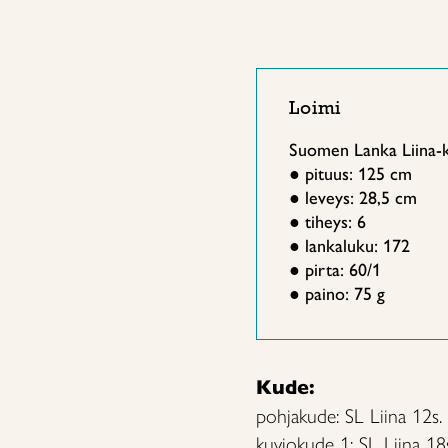
Loimi
Suomen Lanka Liina-k
● pituus: 125 cm
● leveys: 28,5 cm
● tiheys: 6
● lankaluku: 172
● pirta: 60/1
● paino: 75 g
Kude:
pohjakude: SL Liina 12s.
kuviokude 1: SL Liina 18