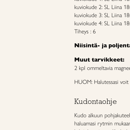
kuviokude 2: SL Liina 18
kuviokude 3: SL Liina 18s
kuviokude 4: SL Liina 1
Tiheys : 6
Niisintä- ja poljen
Muut tarvikkeet:
2 kpl ommeltavia magnee
HUOM: Halutessasi voit o
Kudontaohje
Kudo alkuun pohjakuteel
haluamasi rytmin mukaan