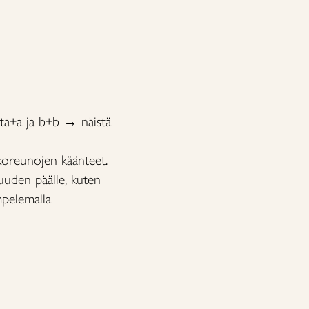
eta+a ja b+b → näistä
lkoreunojen käänteet.
suuden päälle, kuten
mpelemalla