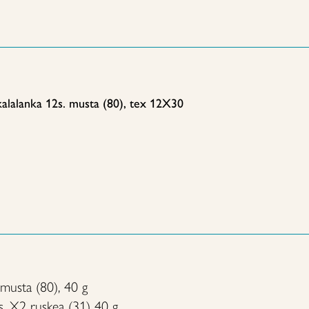
alalanka 12s. musta (80), tex 12X30
 musta (80), 40 g
s. X2 ruskea (31) 40 g