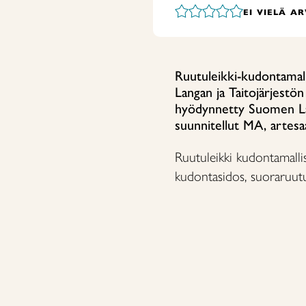
EI VIELÄ A
Ruutuleikki-kudontamal
Langan ja Taitojärjestön
hyödynnetty Suomen Lan
suunnitellut MA, artesa
Ruutuleikki kudontamall
kudontasidos, suoraruut