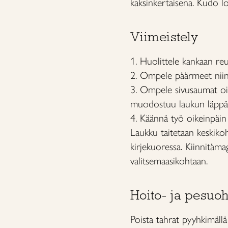
kaksinkertaisena. Kudo l
Viimeistely
1. Huolittele kankaan reu
2. Ompele päärmeet niin e
3. Ompele sivusaumat oik
muodostuu laukun läppä 
4. Käännä työ oikeinpäin
Laukku taitetaan keskikoh
kirjekuoressa. Kiinnitäm
valitsemaasikohtaan.
Hoito- ja pesuoh
Poista tahrat pyyhkimällä k