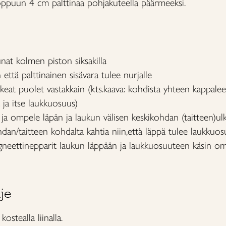
oppuun 4 cm palttinaa pohjakuteella päärmeeksi.
nat kolmen piston siksakilla
ttä palttinainen sisävara tulee nurjalle
eat puolet vastakkain (kts.kaava: kohdista yhteen kappale
ja itse laukkuosuus)
 ja ompele läpän ja laukun välisen keskikohdan (taitteen)u
dan/taitteen kohdalta kahtia niin,että läppä tulee laukkuo
agneettinepparit laukun läppään ja laukkuosuuteen käsin o
je
ostealla liinalla.