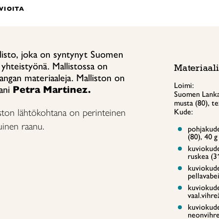
RVIOITA
listo, joka on syntynyt Suomen
 yhteistyönä. Mallistossa on
Materiaali
gan materiaaleja. Malliston on
Loimi:
ani
Petra Martinez.
Suomen Lanka 
musta (80), t
iston lähtökohtana on perinteinen
Kude:
uinen raanu.
pohjakude
(80), 40 g
kuviokude
ruskea (3
kuviokude
pellavabei
kuviokude
vaal.vihre
kuviokude
neonvihre