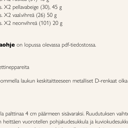
s. X2 pellavabeige (30), 45 g
. X2 vaal.vihreä (26) 50 g
8s. X2 neonvihreä (101) 20 g
taohje
on lopussa olevassa pdf-tiedostossa.
ttineppareita
mmella laukun keskitaitteeseen metalliset D-renkaat olka-
la palttinaa 4 cm päärmeen sisävaraksi. Ruudutuksen vaih
 heittäen vuorotellen pohjakudesukkula ja kuviokudesukku