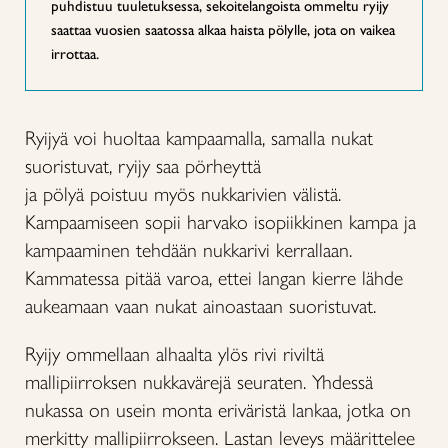
puhdistuu tuuletuksessa, sekoitelangoista ommeltu ryijy
saattaa vuosien saatossa alkaa haista pölylle, jota on vaikea
irrottaa.
Ryijyä voi huoltaa kampaamalla, samalla nukat
suoristuvat, ryijy saa pörheyttä
ja pölyä poistuu myös nukkarivien välistä.
Kampaamiseen sopii harvako isopiikkinen kampa ja
kampaaminen tehdään nukkarivi kerrallaan.
Kammatessa pitää varoa, ettei langan kierre lähde
aukeamaan vaan nukat ainoastaan suoristuvat.
Ryijy ommellaan alhaalta ylös rivi riviltä
mallipiirroksen nukkavärejä seuraten. Yhdessä
nukassa on usein monta eriväristä lankaa, jotka on
merkitty mallipiirrokseen. Lastan leveys määrittelee