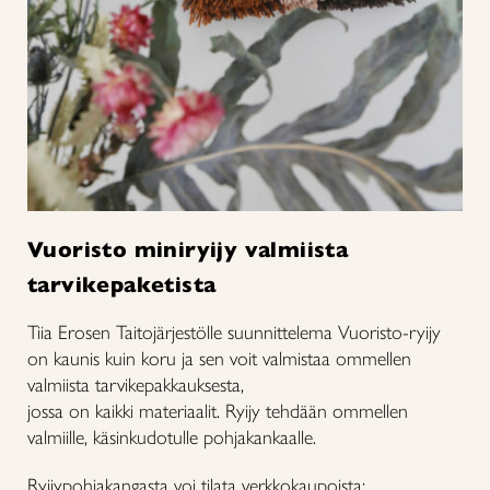
Vuoristo miniryijy valmiista
tarvikepaketista
Tiia Erosen Taitojärjestölle suunnittelema Vuoristo-ryijy
on kaunis kuin koru ja sen voit valmistaa ommellen
valmiista tarvikepakkauksesta,
jossa on kaikki materiaalit. Ryijy tehdään ommellen
valmiille, käsinkudotulle pohjakankaalle.
Ryijypohjakangasta voi tilata verkkokaupoista: