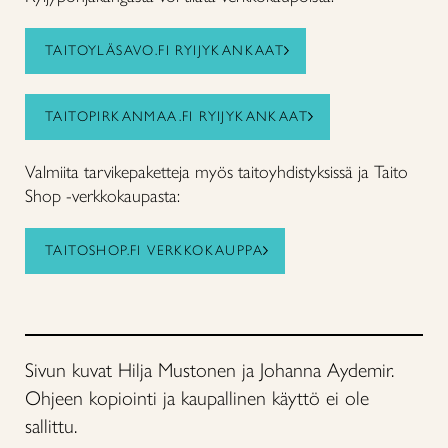
TAITOYLÄSAVO.FI RYIJYKANKAAT
TAITOPIRKANMAA.FI RYIJYKANKAAT
Valmiita tarvikepaketteja myös taitoyhdistyksissä ja Taito
Shop -verkkokaupasta:
TAITOSHOP.FI VERKKOKAUPPA
Sivun kuvat Hilja Mustonen ja Johanna Aydemir.
Ohjeen kopiointi ja kaupallinen käyttö ei ole
sallittu.