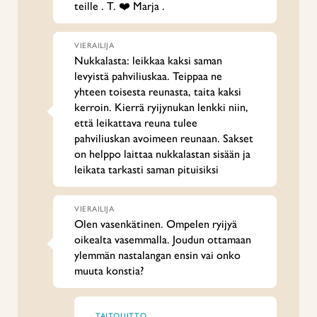
teille . T. ❤️ Marja .
VIERAILIJA
Nukkalasta: leikkaa kaksi saman
levyistä pahviliuskaa. Teippaa ne
yhteen toisesta reunasta, taita kaksi
kerroin. Kierrä ryijynukan lenkki niin,
että leikattava reuna tulee
pahviliuskan avoimeen reunaan. Sakset
on helppo laittaa nukkalastan sisään ja
leikata tarkasti saman pituisiksi
VIERAILIJA
Olen vasenkätinen. Ompelen ryijyä
oikealta vasemmalla. Joudun ottamaan
ylemmän nastalangan ensin vai onko
muuta konstia?
TAITOLIITTO