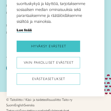
suorituskykyä ja käyttöä, tarjotaksemme
Paikallinen toiminta
sosiaalisen median ominaisuuksia sekä
Verkkokaupat
parantaaksemme ja räätälöidäksemme
sisältöä ja mainoksia.
Kirjaudu Arviin
Lue lisää
Kirjaudu Taitocampukseen
HYVÄKSY EVÄSTEET
Taitoliitto:
Taito-lehti:
VAIN PAKOLLISET EVÄSTEET
EVÄSTEASETUKSET
Pysäytä animaatiot
© Taitoliitto / Käsi- ja taideteollisuusliitto Taito ry
Suomi
English
Svenska
Tietosuoja
Saavutettavuusseloste
Evästeasetukset