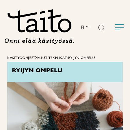
Siirry
sisältöön
FI
KÄSITYÖOHJEET
MUUT TEKNIIKAT
RYIJYN OMPELU
RYIJYN OMPELU