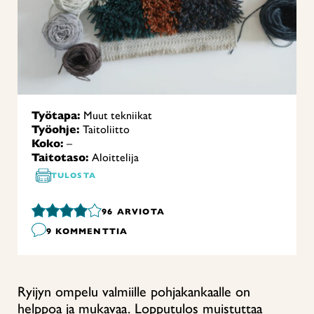
Työtapa:
Muut tekniikat
Työohje:
Taitoliitto
Koko:
–
Taitotaso:
Aloittelija
TULOSTA
96
ARVIOTA
9 KOMMENTTIA
Ryijyn ompelu valmiille pohjakankaalle on
helppoa ja mukavaa. Lopputulos muistuttaa