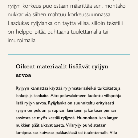
ryijyn korkeus puolestaan määrittää sen, montako
nukkariviä siihen mahtuu korkeussuunnassa.
Laadukas ryijylanka on täyttä villaa, silloin tekstiili
on helppo pitää puhtaana tuulettamalla tai
imuroimalla.
Oikeat materiaalit lisäävät ryijyn
arvoa
Ryijyyn kannattaa käyttää ryijymateriaaleiksi tarkoitettuja
lankoja ja kankaita. Aito pellavaloimeen kudottu villapohja
lisää ryijyn arvoa. Ryijylanka on suunniteltu erityisesti
ryijyn ompeluun ja sopivan kierteen ja karkean pinnan
ansiosta se myös kestää ryijyssä. Huonolaatuisen langan
nukkien päät alkavat aueta. Villaryijy puhdistetaan
lumipesussa kuivassa pakkasäässä tai tuulettamalla. Villa