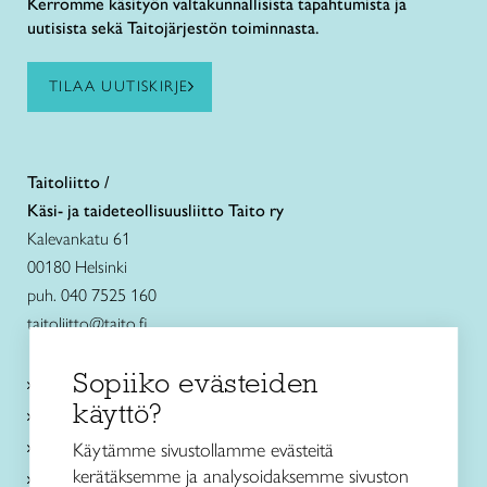
Kerromme käsityön valtakunnallisista tapahtumista ja
uutisista sekä Taitojärjestön toiminnasta.
TILAA UUTISKIRJE
Taitoliitto /
Käsi- ja taideteollisuusliitto Taito ry
Kalevankatu 61
00180 Helsinki
puh. 040 7525 160
taitoliitto@taito.fi
Sopiiko evästeiden
Käsityökurssit ja koulutus
käyttö?
Ajankohtaista
Käsityöohjeet
Käytämme sivustollamme evästeitä
kerätäksemme ja analysoidaksemme sivuston
Me olemme Taito