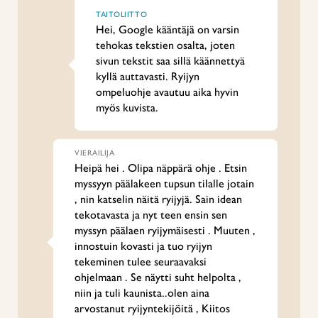
TAITOLIITTO
Hei, Google kääntäjä on varsin
tehokas tekstien osalta, joten
sivun tekstit saa sillä käännettyä
kyllä auttavasti. Ryijyn
ompeluohje avautuu aika hyvin
myös kuvista.
VIERAILIJA
Heipä hei . Olipa näppärä ohje . Etsin
myssyyn päälakeen tupsun tilalle jotain
, nin katselin näitä ryijyjä. Sain idean
tekotavasta ja nyt teen ensin sen
myssyn päälaen ryijymäisesti . Muuten ,
innostuin kovasti ja tuo ryijyn
tekeminen tulee seuraavaksi
ohjelmaan . Se näytti suht helpolta ,
niin ja tuli kaunista..olen aina
arvostanut ryijyntekijöitä , Kiitos