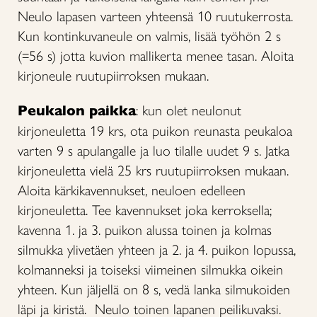
Neulo lapasen varteen yhteensä 10 ruutukerrosta.
Kun kontinkuvaneule on valmis, lisää työhön 2 s
(=56 s) jotta kuvion mallikerta menee tasan. Aloita
kirjoneule ruutupiirroksen mukaan.
Peukalon paikka
: kun olet neulonut
kirjoneuletta 19 krs, ota puikon reunasta peukaloa
varten 9 s apulangalle ja luo tilalle uudet 9 s. Jatka
kirjoneuletta vielä 25 krs ruutupiirroksen mukaan.
Aloita kärkikavennukset, neuloen edelleen
kirjoneuletta. Tee kavennukset joka kerroksella;
kavenna 1. ja 3. puikon alussa toinen ja kolmas
silmukka ylivetäen yhteen ja 2. ja 4. puikon lopussa,
kolmanneksi ja toiseksi viimeinen silmukka oikein
yhteen. Kun jäljellä on 8 s, vedä lanka silmukoiden
läpi ja kiristä. Neulo toinen lapanen peilikuvaksi.