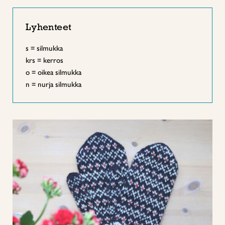
Lyhenteet
s = silmukka
krs = kerros
o = oikea silmukka
n = nurja silmukka