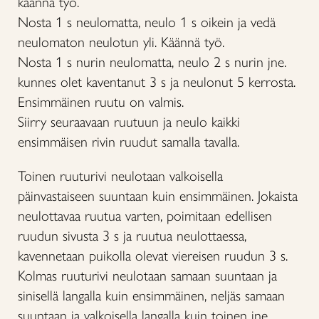
käännä työ.
Nosta 1 s neulomatta, neulo 1 s oikein ja vedä
neulomaton neulotun yli. Käännä työ.
Nosta 1 s nurin neulomatta, neulo 2 s nurin jne.
kunnes olet kaventanut 3 s ja neulonut 5 kerrosta.
Ensimmäinen ruutu on valmis.
Siirry seuraavaan ruutuun ja neulo kaikki
ensimmäisen rivin ruudut samalla tavalla.
Toinen ruuturivi neulotaan valkoisella
päinvastaiseen suuntaan kuin ensimmäinen. Jokaista
neulottavaa ruutua varten, poimitaan edellisen
ruudun sivusta 3 s ja ruutua neulottaessa,
kavennetaan puikolla olevat viereisen ruudun 3 s.
Kolmas ruuturivi neulotaan samaan suuntaan ja
sinisellä langalla kuin ensimmäinen, neljäs samaan
suuntaan ja valkoisella langalla kuin toinen jne.