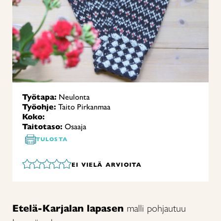
Työtapa:
Neulonta
Työohje:
Taito Pirkanmaa
Koko:
Taitotaso:
Osaaja
TULOSTA
EI VIELÄ ARVIOITA
Etelä-Karjalan lapasen
malli pohjautuu