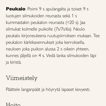
Peukalo
: Poimi 9 s apulangalta ja toiset 9 s
luotujen silmukoiden reunasta sekä 1 s
kummastakin peukalon reunasta (=20 s). Jaa
silmukat kolmelle puikolle (7s/7s/6s). Neulo
peukalo kirjoneuleena ruutupiirroksen mukaan. Tee
peukalon kärkikavennukset joka kerroksella,
neuloen joka puikon alussa 2 s oikein yhteen,
kunnes jäljellä on 4 s. Vedä lanka silmukoiden läpi
ja kiristä.
Viimeistely
Päättele langanpäät ja höyrytä lapaset kevyesti.
Hoito