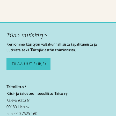
Tilaa uutiskirje
Kerromme käsityön valtakunnallisista tapahtumista ja
uutisista sekä Taitojärjestön toiminnasta.
TILAA UUTISKIRJE
Taitoliitto /
Käsi- ja taideteollisuusliitto Taito ry
Kalevankatu 61
00180 Helsinki
puh. 040 7525 160