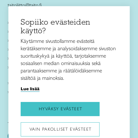
taitoliitto@taito.fi
Sopiiko evästeiden
Käsityökurssit ja koulutus
käyttö?
Ajankohtaista
Käsityöohjeet
Käytämme sivustollamme evästeitä
kerätäksemme ja analysoidaksemme sivuston
Me olemme Taito
suorituskykyä ja käyttöä, tarjotaksemme
Paikallinen toiminta
sosiaalisen median ominaisuuksia sekä
Verkkokaupat
parantaaksemme ja räätälöidäksemme
sisältöä ja mainoksia.
Kirjaudu Arviin
Lue lisää
Kirjaudu Taitocampukseen
HYVÄKSY EVÄSTEET
Taitoliitto:
Taito-lehti:
VAIN PAKOLLISET EVÄSTEET