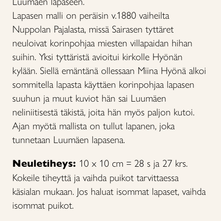
Luumäen lapaseen.
Lapasen malli on peräisin v.1880 vaiheilta
Nuppolan Pajalasta, missä Sairasen tyttäret
neuloivat korinpohjaa miesten villapaidan hihan
suihin. Yksi tyttäristä avioitui kirkolle Hyönän
kylään. Siellä emäntänä ollessaan Miina Hyönä alkoi
sommitella lapasta käyttäen korinpohjaa lapasen
suuhun ja muut kuviot hän sai Luumäen
neliniitisestä täkistä, joita hän myös paljon kutoi.
Ajan myötä mallista on tullut lapanen, joka
tunnetaan Luumäen lapasena.
Neuletiheys:
10 x 10 cm = 28 s ja 27 krs.
Kokeile tiheyttä ja vaihda puikot tarvittaessa
käsialan mukaan. Jos haluat isommat lapaset, vaihda
isommat puikot.