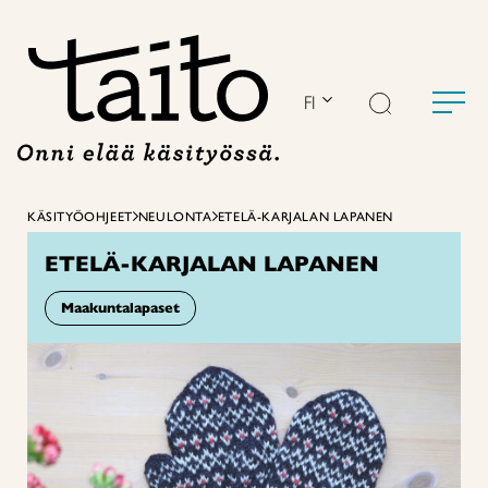
Siirry
sisältöön
FI
KÄSITYÖOHJEET
NEULONTA
ETELÄ-KARJALAN LAPANEN
ETELÄ-KARJALAN LAPANEN
Maakuntalapaset