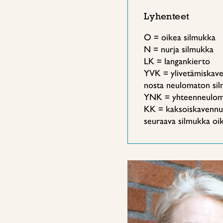
Lyhenteet
O = oikea silmukka
N = nurja silmukka
LK = langankierto
YVK = ylivetämiskave
nosta neulomaton silm
YNK = yhteenneulomi
KK = kaksoiskavennus
seuraava silmukka oik