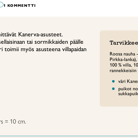
1 KOMMENTTI
ittävät Kanerva-asusteet.
llaisinaan tai sormikkaiden päälle
Tarvikkee
ri toimii myös asusteena villapaidan
Roosa nauha -
Pirkka-lanka)
100 % villa, 1
rannekkeisiin 
väri Kane
puikot no
sukkapuik
rs = 10 cm.