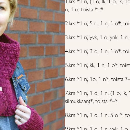
1.krs *1 n, (1 o, lk, 1 o, lk,
n, 1 o, toista *–*.
2.krs *1 n, 5 o, 1 n, 1 o*, toi
3.krs *1 n, yvk, 1 o, ynk, 1 n,
4.krs *1 n, 3 o, 1 n, 1 o*, toi
5.krs *1 n, kk, 1 n, 1 o*, tois
6.krs *1 n, 1o, 1 n*, toista *–
7.krs *1 n, 1 o, 1 n, (1 o, lk,
silmukkaan)*, toista *–*.
8.krs *1 n, 1 o, 1 n, 5 o *, to
9.krs *1 n, 1 o, 1 n, yvk, 1 o,