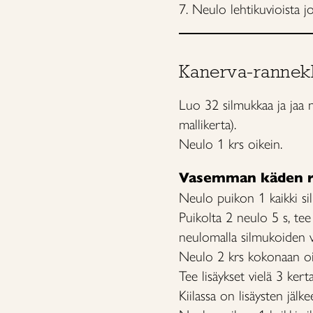
7. Neulo lehtikuvioista jo
Kanerva-rannek
Luo 32 silmukkaa ja jaa n
mallikerta).
Neulo 1 krs oikein.
Vasemman käden r
Neulo puikon 1 kaikki si
Puikolta 2 neulo 5 s, tee
neulomalla silmukoiden vä
Neulo 2 krs kokonaan oi
Tee lisäykset vielä 3 kert
Kiilassa on lisäysten jälk