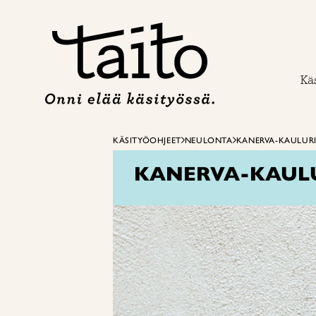
Siirry
sisältöön
Käs
KÄSITYÖOHJEET
NEULONTA
KANERVA-KAULURI
KANERVA-KAULU