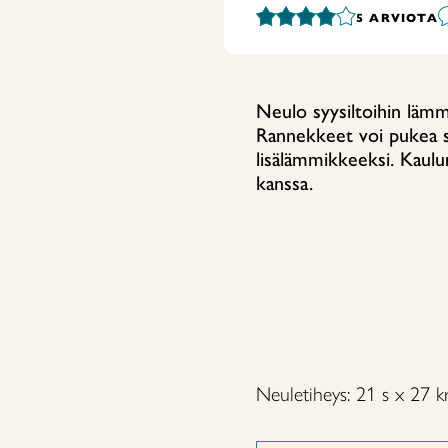
5
ARVIOTA
Neulo syysiltoihin lämm
Rannekkeet voi pukea se
lisälämmikkeeksi. Kaulu
kanssa.
Neuletiheys: 21 s x 27 k