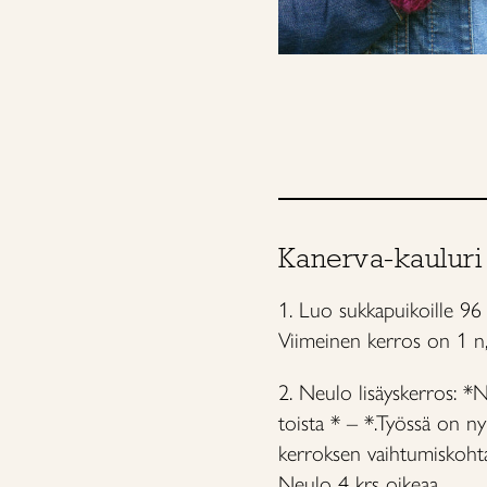
Kanerva-kauluri
1. Luo sukkapuikoille 96 s
Viimeinen kerros on 1 n,
2. Neulo lisäyskerros: *N
toista * – *.Työssä on n
kerroksen vaihtumiskoht
Neulo 4 krs oikeaa.