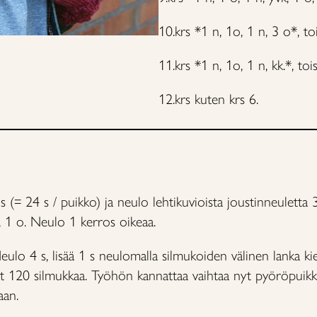
10.krs *1 n, 1o, 1 n, 3 o*, to
11.krs *1 n, 1o, 1 n, kk.*, toi
12.krs kuten krs 6.
 (= 24 s / puikko) ja neulo lehtikuvioista joustinneuletta 3
 1 o. Neulo 1 kerros oikeaa.
eulo 4 s, lisää 1 s neulomalla silmukoiden välinen lanka ki
yt 120 silmukkaa. Työhön kannattaa vaihtaa nyt pyöröpuikk
aan.