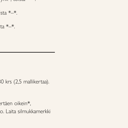
ista *–*.
sta *–*.
0 krs (2,5 mallikertaa).
ertäen oikein*,
o. Laita silmukkamerkki