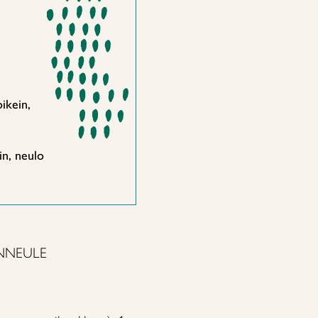
ikein,
in, neulo
INNEULE