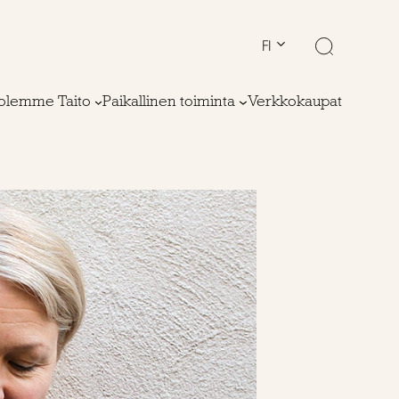
FI
olemme Taito
Paikallinen toiminta
Verkkokaupat