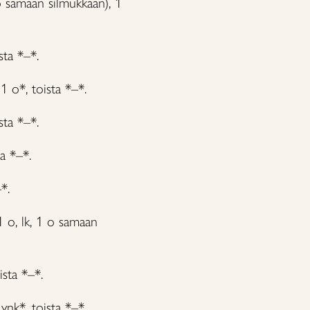
 1o samaan silmukkaan), 1
sta *–*.
 1 o*, toista *–*.
sta *–*.
ta *–*.
*.
 1 o, lk, 1 o samaan
ista *–*.
 ynk*, toista *–*.