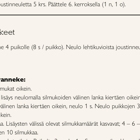
ustinneuletta 5 krs. Päättele 6. kerroksella (1 n, 1 o).
keet
e 4 puikolle (8 s / puikko). Neulo lehtikuvioista joustinneu
anneke:
lmukat oikein.
 lisäys neulomalla silmukoiden välinen lanka kiertäen oikein,
linen lanka kiertäen oikein, neulo 1 s. Neulo puikkojen 3 
kein.
aa. Lisäysten välissä olevat silmukkamäärät kasvavat; 4 – 6 –
een 10 silmukkaa.