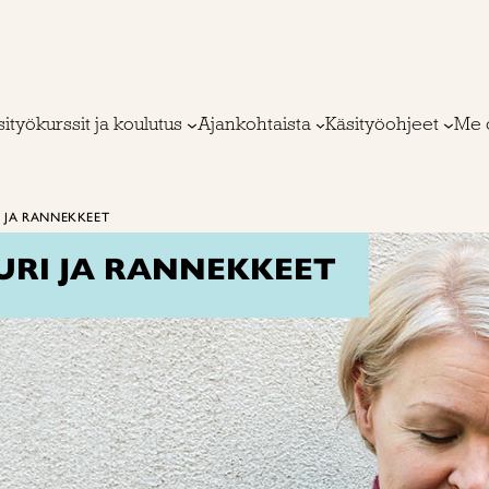
ityökurssit ja koulutus
Ajankohtaista
Käsityöohjeet
Me 
 JA RANNEKKEET
RI JA RANNEKKEET