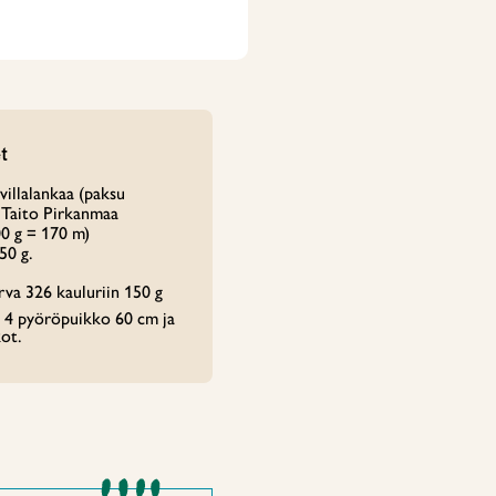
t
villalankaa (paksu
, Taito Pirkanmaa
00 g = 170 m)
50 g.
rva 326 kauluriin 150 g
 4 pyöröpuikko 60 cm ja
ot.