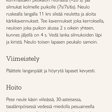
silmukat kolmelle puikolle (7s/7s/6s). Neulo
ruskealla langalla 11 krs sileää neuletta ja aloita
kärkikavennukset. Tee kavennukset joka kerroksella,
neuloen joka puikon alussa 2 s oikein yhteen,
kunnes jäljellä on 4 s. Vedä lanka silmukoiden läpi
ja kiristä. Neulo toisen lapasen peukalo samoin.
Viimeistely
Päättele langanpäät ja höyrytä lapaset kevyesti.
Hoito
Pese neule käsin viileässä, 30-asteisessa,
tasalämpöisessä vedessä miedolla pesuaineella