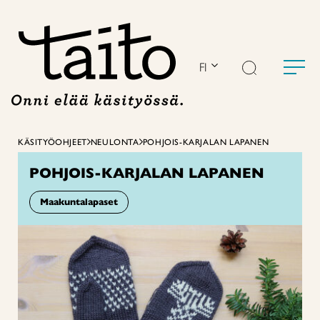
Siirry
sisältöön
FI
KÄSITYÖOHJEET
NEULONTA
POHJOIS-KARJALAN LAPANEN
POHJOIS-KARJALAN LAPANEN
Maakuntalapaset