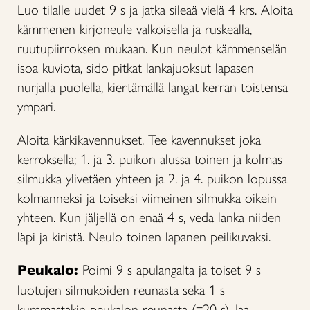
Luo tilalle uudet 9 s ja jatka sileää vielä 4 krs. Aloita
kämmenen kirjoneule valkoisella ja ruskealla,
ruutupiirroksen mukaan. Kun neulot kämmenselän
isoa kuviota, sido pitkät lankajuoksut lapasen
nurjalla puolella, kiertämällä langat kerran toistensa
ympäri.
Aloita kärkikavennukset. Tee kavennukset joka
kerroksella; 1. ja 3. puikon alussa toinen ja kolmas
silmukka ylivetäen yhteen ja 2. ja 4. puikon lopussa
kolmanneksi ja toiseksi viimeinen silmukka oikein
yhteen. Kun jäljellä on enää 4 s, vedä lanka niiden
läpi ja kiristä. Neulo toinen lapanen peilikuvaksi.
Peukalo:
Poimi 9 s apulangalta ja toiset 9 s
luotujen silmukoiden reunasta sekä 1 s
kummastakin peukalon reunasta (=20 s). Jaa