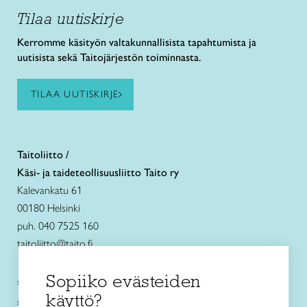
Tilaa uutiskirje
Kerromme käsityön valtakunnallisista tapahtumista ja
uutisista sekä Taitojärjestön toiminnasta.
TILAA UUTISKIRJE
Taitoliitto /
Käsi- ja taideteollisuusliitto Taito ry
Kalevankatu 61
00180 Helsinki
puh. 040 7525 160
taitoliitto@taito.fi
Sopiiko evästeiden
Käsityökurssit ja koulutus
käyttö?
Ajankohtaista