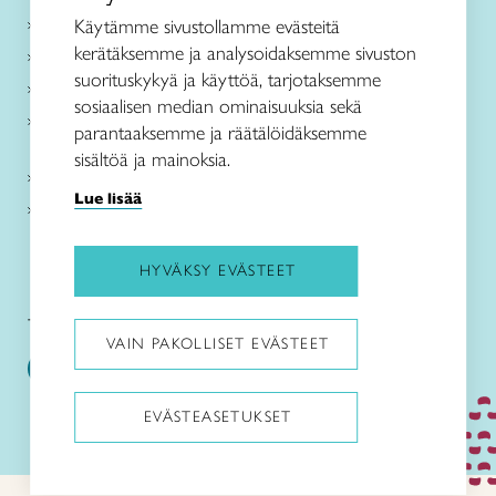
Käsityöohjeet
Käytämme sivustollamme evästeitä
kerätäksemme ja analysoidaksemme sivuston
Me olemme Taito
suorituskykyä ja käyttöä, tarjotaksemme
Paikallinen toiminta
sosiaalisen median ominaisuuksia sekä
Verkkokaupat
parantaaksemme ja räätälöidäksemme
sisältöä ja mainoksia.
Kirjaudu Arviin
Lue lisää
Kirjaudu Taitocampukseen
HYVÄKSY EVÄSTEET
Taitoliitto:
Taito-lehti:
VAIN PAKOLLISET EVÄSTEET
EVÄSTEASETUKSET
Pysäytä animaatiot