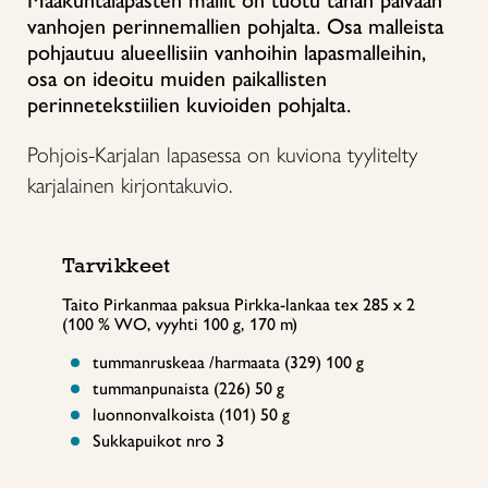
Maakuntalapasten mallit on tuotu tähän päivään
vanhojen perinnemallien pohjalta. Osa malleista
pohjautuu alueellisiin vanhoihin lapasmalleihin,
osa on ideoitu muiden paikallisten
perinnetekstiilien kuvioiden pohjalta.
Pohjois-Karjalan lapasessa on kuviona tyylitelty
karjalainen kirjontakuvio.
Tarvikkeet
Taito Pirkanmaa paksua Pirkka-lankaa tex 285 x 2
(100 % WO, vyyhti 100 g, 170 m)
tummanruskeaa /harmaata (329) 100 g
tummanpunaista (226) 50 g
luonnonvalkoista (101) 50 g
Sukkapuikot nro 3