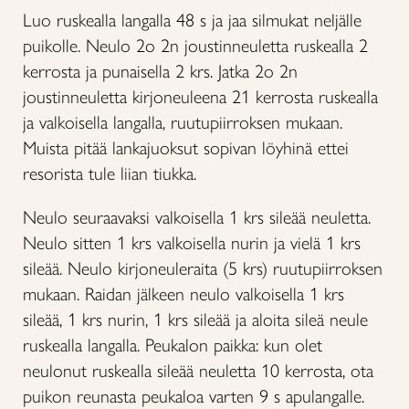
Luo ruskealla langalla 48 s ja jaa silmukat neljälle
puikolle. Neulo 2o 2n joustinneuletta ruskealla 2
kerrosta ja punaisella 2 krs. Jatka 2o 2n
joustinneuletta kirjoneuleena 21 kerrosta ruskealla
ja valkoisella langalla, ruutupiirroksen mukaan.
Muista pitää lankajuoksut sopivan löyhinä ettei
resorista tule liian tiukka.
Neulo seuraavaksi valkoisella 1 krs sileää neuletta.
Neulo sitten 1 krs valkoisella nurin ja vielä 1 krs
sileää. Neulo kirjoneuleraita (5 krs) ruutupiirroksen
mukaan. Raidan jälkeen neulo valkoisella 1 krs
sileää, 1 krs nurin, 1 krs sileää ja aloita sileä neule
ruskealla langalla. Peukalon paikka: kun olet
neulonut ruskealla sileää neuletta 10 kerrosta, ota
puikon reunasta peukaloa varten 9 s apulangalle.