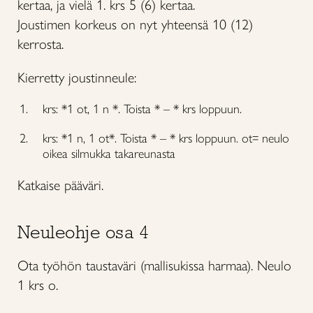
kertaa, ja vielä 1. krs 5 (6) kertaa.
Joustimen korkeus on nyt yhteensä 10 (12)
kerrosta.
Kierretty joustinneule:
krs: *1 ot, 1 n *. Toista * – * krs loppuun.
krs: *1 n, 1 ot*. Toista * – * krs loppuun. ot= neulo
oikea silmukka takareunasta
Katkaise pääväri.
Neuleohje osa 4
Ota työhön taustaväri (mallisukissa harmaa). Neulo
1 krs o.