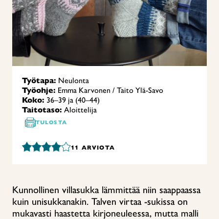
Työtapa:
Neulonta
Työohje:
Emma Karvonen / Taito Ylä-Savo
Koko:
36–39 ja (40–44)
Taitotaso:
Aloittelija
TULOSTA
11
ARVIOTA
Kunnollinen villasukka lämmittää niin saappaassa
kuin unisukkanakin. Talven virtaa -sukissa on
mukavasti haastetta kirjoneuleessa, mutta malli