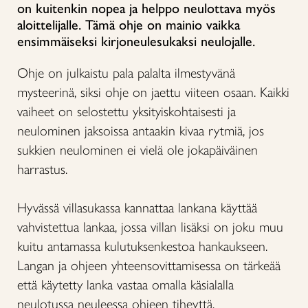
on kuitenkin nopea ja helppo neulottava myös
aloittelijalle. Tämä ohje on mainio vaikka
ensimmäiseksi kirjoneulesukaksi neulojalle.
Ohje on julkaistu pala palalta ilmestyvänä
mysteerinä, siksi ohje on jaettu viiteen osaan. Kaikki
vaiheet on selostettu yksityiskohtaisesti ja
neulominen jaksoissa antaakin kivaa rytmiä, jos
sukkien neulominen ei vielä ole jokapäiväinen
harrastus.
Hyvässä villasukassa kannattaa lankana käyttää
vahvistettua lankaa, jossa villan lisäksi on joku muu
kuitu antamassa kulutuksenkestoa hankaukseen.
Langan ja ohjeen yhteensovittamisessa on tärkeää
että käytetty lanka vastaa omalla käsialalla
neulotussa neuleessa ohjeen tiheyttä.