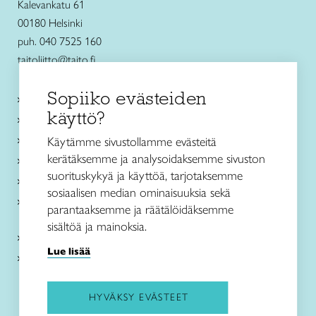
Kalevankatu 61
00180 Helsinki
puh. 040 7525 160
taitoliitto@taito.fi
Sopiiko evästeiden
Käsityökurssit ja koulutus
käyttö?
Ajankohtaista
Käsityöohjeet
Käytämme sivustollamme evästeitä
kerätäksemme ja analysoidaksemme sivuston
Me olemme Taito
suorituskykyä ja käyttöä, tarjotaksemme
Paikallinen toiminta
sosiaalisen median ominaisuuksia sekä
Verkkokaupat
parantaaksemme ja räätälöidäksemme
sisältöä ja mainoksia.
Kirjaudu Arviin
Lue lisää
Kirjaudu Taitocampukseen
HYVÄKSY EVÄSTEET