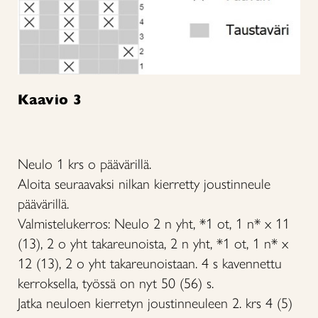
Kaavio 3
Neulo 1 krs o päävärillä.
Aloita seuraavaksi nilkan kierretty joustinneule
päävärillä.
Valmistelukerros: Neulo 2 n yht, *1 ot, 1 n* x 11
(13), 2 o yht takareunoista, 2 n yht, *1 ot, 1 n* x
12 (13), 2 o yht takareunoistaan. 4 s kavennettu
kerroksella, työssä on nyt 50 (56) s.
Jatka neuloen kierretyn joustinneuleen 2. krs 4 (5)