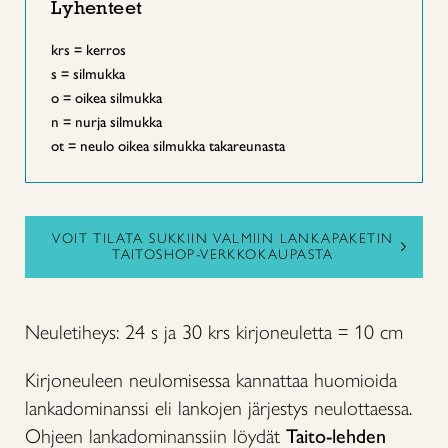
Lyhenteet
krs = kerros
s = silmukka
o = oikea silmukka
n = nurja silmukka
ot = neulo oikea silmukka takareunasta
VOIT TILATA SUKKIIN VALMIIN LANKAPAKETIN
TAITOSHOP-VERKKOKAUPASTA
Neuletiheys: 24 s ja 30 krs kirjoneuletta = 10 cm
Kirjoneuleen neulomisessa kannattaa huomioida
lankadominanssi eli lankojen järjestys neulottaessa.
Ohjeen lankadominanssiin löydät
Taito-lehden