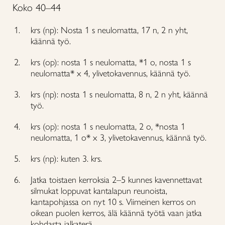
Koko 40–44
krs (np): Nosta 1 s neulomatta, 17 n, 2 n yht,
käännä työ.
krs (op): nosta 1 s neulomatta, *1 o, nosta 1 s
neulomatta* x 4, ylivetokavennus, käännä työ.
krs (np): nosta 1 s neulomatta, 8 n, 2 n yht, käännä
työ.
krs (op): nosta 1 s neulomatta, 2 o, *nosta 1
neulomatta, 1 o* x 3, ylivetokavennus, käännä työ.
krs (np): kuten 3. krs.
Jatka toistaen kerroksia 2–5 kunnes kavennettavat
silmukat loppuvat kantalapun reunoista,
kantapohjassa on nyt 10 s. Viimeinen kerros on
oikean puolen kerros, älä käännä työtä vaan jatka
kohdasta jalkaterä.