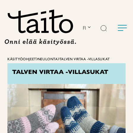
Siirry
sisältöön
FI
KÄSITYÖOHJEET
NEULONTA
TALVEN VIRTAA -VILLASUKAT
TALVEN VIRTAA -VILLASUKAT