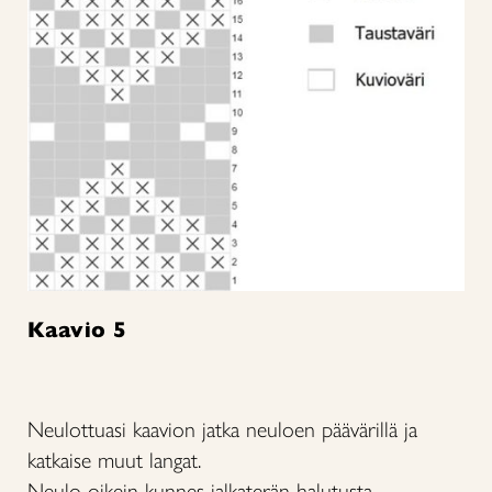
Kaavio 5
Neulottuasi kaavion jatka neuloen päävärillä ja
katkaise muut langat.
Neulo oikein kunnes jalkaterän halutusta