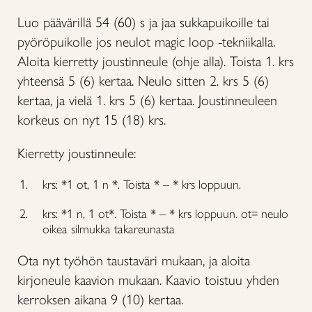
Luo päävärillä 54 (60) s ja jaa sukkapuikoille tai
pyöröpuikolle jos neulot magic loop -tekniikalla.
Aloita kierretty joustinneule (ohje alla). Toista 1. krs
yhteensä 5 (6) kertaa. Neulo sitten 2. krs 5 (6)
kertaa, ja vielä 1. krs 5 (6) kertaa. Joustinneuleen
korkeus on nyt 15 (18) krs.
Kierretty joustinneule:
krs: *1 ot, 1 n *. Toista * – * krs loppuun.
krs: *1 n, 1 ot*. Toista * – * krs loppuun. ot= neulo
oikea silmukka takareunasta
Ota nyt työhön taustaväri mukaan, ja aloita
kirjoneule kaavion mukaan. Kaavio toistuu yhden
kerroksen aikana 9 (10) kertaa.