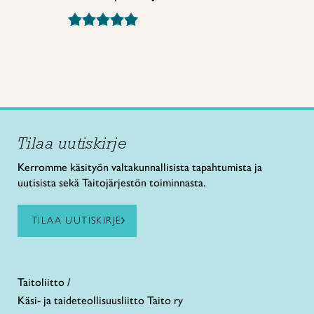
Tilaa uutiskirje
Kerromme käsityön valtakunnallisista tapahtumista ja
uutisista sekä Taitojärjestön toiminnasta.
TILAA UUTISKIRJE
Taitoliitto /
Käsi- ja taideteollisuusliitto Taito ry