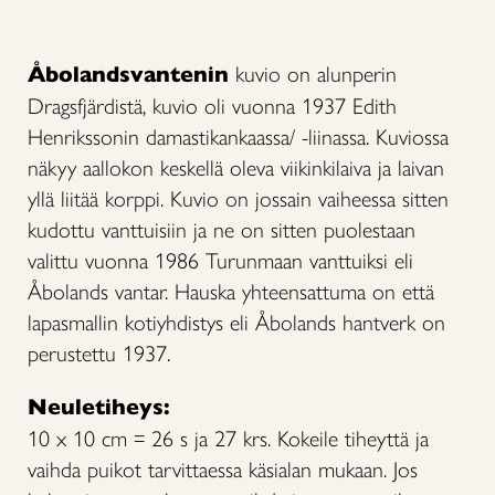
Åbolandsvantenin
kuvio on alunperin
Dragsfjärdistä, kuvio oli vuonna 1937 Edith
Henrikssonin damastikankaassa/ -liinassa. Kuviossa
näkyy aallokon keskellä oleva viikinkilaiva ja laivan
yllä liitää korppi. Kuvio on jossain vaiheessa sitten
kudottu vanttuisiin ja ne on sitten puolestaan
valittu vuonna 1986 Turunmaan vanttuiksi eli
Åbolands vantar. Hauska yhteensattuma on että
lapasmallin kotiyhdistys eli Åbolands hantverk on
perustettu 1937.
Neuletiheys:
10 x 10 cm = 26 s ja 27 krs. Kokeile tiheyttä ja
vaihda puikot tarvittaessa käsialan mukaan. Jos