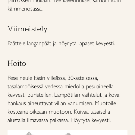
piirroksen mukaan. Tee kavennukset samoin kuin
kämmenosassa.
Viimeistely
Päättele langanpäät ja höyrytä lapaset kevyesti.
Hoito
Pese neule käsin viileässä, 30-asteisessa,
tasalämpöisessä vedessä miedolla pesuaineella
kevyesti puristellen. Lämpötilan vaihtelut ja kova
hankaus aiheuttavat villan vanumisen. Muotoile
kosteana oikeaan muotoon. Kuivaa tasaisella
alustalla ilmavassa paikassa. Höyrytä kevyesti.