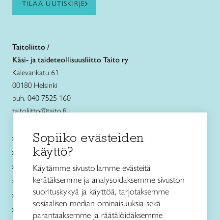
TILAA UUTISKIRJE
Taitoliitto /
Käsi- ja taideteollisuusliitto Taito ry
Kalevankatu 61
00180 Helsinki
puh. 040 7525 160
taitoliitto@taito.fi
Sopiiko evästeiden
Käsityökurssit ja koulutus
käyttö?
Ajankohtaista
Käsityöohjeet
Käytämme sivustollamme evästeitä
kerätäksemme ja analysoidaksemme sivuston
Me olemme Taito
suorituskykyä ja käyttöä, tarjotaksemme
Paikallinen toiminta
sosiaalisen median ominaisuuksia sekä
Verkkokaupat
parantaaksemme ja räätälöidäksemme