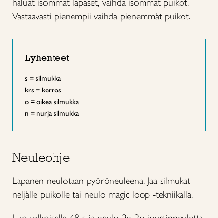
haluat isommat lapaset, vaihda isommat puikot.
Vastaavasti pienempii vaihda pienemmät puikot.
Lyhenteet
s = silmukka
krs = kerros
o = oikea silmukka
n = nurja silmukka
Neuleohje
Lapanen neulotaan pyöröneuleena. Jaa silmukat
neljälle puikolle tai neulo magic loop -tekniikalla.
Luo valkoisella 48 s ja neulo 2n 2o joustinneuletta