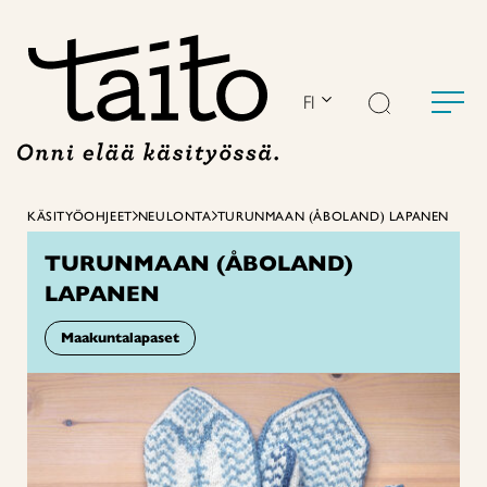
Siirry
sisältöön
FI
KÄSITYÖOHJEET
NEULONTA
TURUNMAAN (ÅBOLAND) LAPANEN
TURUNMAAN (ÅBOLAND)
LAPANEN
Maakuntalapaset