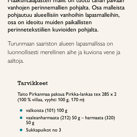
Maakuntalapasten mallit on tuotu tähän päivään
vanhojen perinnemallien pohjalta. Osa malleista
pohjautuu alueellisiin vanhoihin lapasmalleihin,
osa on ideoitu muiden paikallisten
perinnetekstiilien kuvioiden pohjalta.
Turunmaan saariston alueen lapasmallissa on
luonnollisesti merellinen aihe ja kuviona vene ja
aaltoja.
Tarvikkeet
Taito Pirkanmaa paksua Pirkka-lankaa tex 285 x 2
(100 % villaa, vyyhti 100 g, 170 m)
valkoista (101) 100 g
vaaleanharmaata (212) 50 g – harmaata (320)
50 g
Sukkapuikot no 3