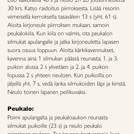
30 krs. Katso raidoitus piirroksesta. Lisää resorin
viimeisellä kerroksella tasavälein 13 s (yht. 61 s).
Aloita kirjoneule piirroksen mukaan, samoin
peukalokiila. Kun kiila on valmis, ota peukalon
silmukat apulangalle ja jatka kirjoneuletta lapasen
suora osuus loppuun. Aloita kärkikavennukset,
kavenna aina 1 silmukan päässä reunasta; 1. ja 3.
puikon alussa 2 s ylivetäen ja 2. ja 4. puikon
lopussa 2 s yhteen neuloen. Kun puikoilla on
jäljellä yht. 7 s, vedä lanka silmukoiden läpi ja kiristä.
Neulo toinen lapanen peilikuvaksi.
Peukalo:
Poimi apulangalta ja peukaloaukon reunasta
silmukat puikoille (23 s) ja neulo peukalo